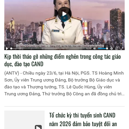
Kịp thời tháo gỡ những điểm nghẽn trong công tác giáo
dục, đào tạo CAND
(ANTV) - Chiều ngày 23/6, tại Hà Nội, PGS. TS Hoàng Minh
Sơn, Ủy viên Trung ương Đảng, Bộ trưởng Bộ Giáo dục và
đào tạo và Thượng tướng, TS. Lê Quốc Hùng, Ủy viên
Trung ương Đảng, Thứ trưởng Bộ Công an đã đồng chủ trì
buổi làm việc với các đơn vị của 2 Bộ về một số nội dung
liên quan đến công tác giáo dục và đào tạo của lực lượng
Tổ chức kỳ thi tuyển sinh CAND
CAND.
năm 2026 đảm bảo tuyệt đối an