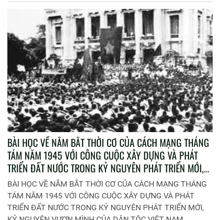
BÀI HỌC VỀ NẮM BẮT THỜI CƠ CỦA CÁCH MẠNG THÁNG
TÁM NĂM 1945 VỚI CÔNG CUỘC XÂY DỰNG VÀ PHÁT
TRIỂN ĐẤT NƯỚC TRONG KỶ NGUYÊN PHÁT TRIỂN MỚI,
KỶ NGUYÊN VƯƠN MÌNH CỦA DÂN TỘC VIỆT NAM
BÀI HỌC VỀ NẮM BẮT THỜI CƠ CỦA CÁCH MẠNG THÁNG
TÁM NĂM 1945 VỚI CÔNG CUỘC XÂY DỰNG VÀ PHÁT
TRIỂN ĐẤT NƯỚC TRONG KỶ NGUYÊN PHÁT TRIỂN MỚI,
KỶ NGUYÊN VƯƠN MÌNH CỦA DÂN TỘC VIỆT NAM