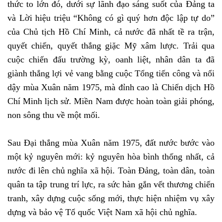
thức to lớn đó, dưới sự lãnh đạo sáng suốt của Đảng ta
và Lời hiệu triệu “Không có gì quý hơn độc lập tự do”
của Chủ tịch Hồ Chí Minh, cả nước đã nhất tề ra trận,
quyết chiến, quyết thắng giặc Mỹ xâm lược. Trải qua
cuộc chiến đấu trường kỳ, oanh liệt, nhân dân ta đã
giành thắng lợi vẻ vang bằng cuộc Tổng tiến công và nổi
dậy mùa Xuân năm 1975, mà đỉnh cao là Chiến dịch Hồ
Chí Minh lịch sử. Miền Nam được hoàn toàn giải phóng,
non sông thu về một mối.
Sau Đại thắng mùa Xuân năm 1975, đất nước bước vào
một kỷ nguyên mới: kỷ nguyên hòa bình thống nhất, cả
nước đi lên chủ nghĩa xã hội. Toàn Đảng, toàn dân, toàn
quân ta tập trung trí lực, ra sức hàn gắn vết thương chiến
tranh, xây dựng cuộc sống mới, thực hiện nhiệm vụ xây
dựng và bảo vệ Tổ quốc Việt Nam xã hội chủ nghĩa.