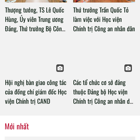
Thượng tướng, TS Lê Quốc
Thứ trưởng Trần Quốc Tỏ
Hùng, Ủy viên Trung ương
làm việc với Học viện
Đảng, Thứ trưởng Bộ Công
Chính trị Công an nhân dân
an làm việc với Học viện
Chính trị Công an nhân dân
Hội nghị bàn giao công tác
Các tổ chức cơ sở đảng
của đồng chí giám đốc Học
thuộc Đảng bộ Học viện
viện Chính trị CAND
Chính trị Công an nhân dân
tổ chức thành công Đại hội
nhiệm kỳ 2020 – 2025
Mới nhất