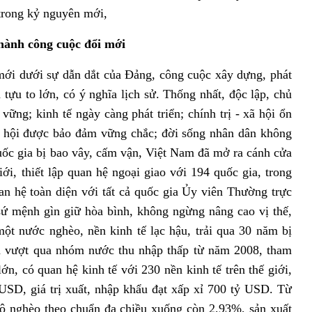
 trong kỷ nguyên mới,
hành công cuộc đổi mới
mới dưới sự dẫn dắt của Đảng, công cuộc xây dựng, phát
 tựu to lớn, có ý nghĩa lịch sử. Thống nhất, độc lập, chủ
ững; kinh tế ngày càng phát triển; chính trị - xã hội ổn
 xã hội được bảo đảm vững chắc; đời sống nhân dân không
uốc gia bị bao vây, cấm vận, Việt Nam đã mở ra cánh cửa
iới, thiết lập quan hệ ngoại giao với 194 quốc gia, trong
an hệ toàn diện với tất cả quốc gia Ủy viên Thường trực
sứ mệnh gìn giữ hòa bình, không ngừng nâng cao vị thế,
một nước nghèo, nền kinh tế lạc hậu, trải qua 30 năm bị
đã vượt qua nhóm nước thu nhập thấp từ năm 2008, tham
ớn, có quan hệ kinh tế với 230 nền kinh tế trên thế giới,
SD, giá trị xuất, nhập khẩu đạt xấp xỉ 700 tỷ USD. Từ
 hộ nghèo theo chuẩn đa chiều xuống còn 2,93%, sản xuất