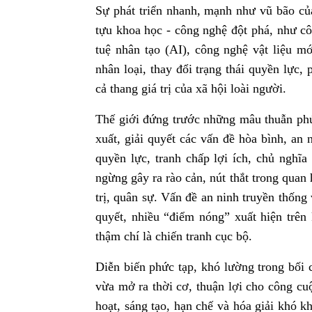
Sự phát triển nhanh, mạnh như vũ bão củ
tựu khoa học - công nghệ đột phá, như côn
tuệ nhân tạo (AI), công nghệ vật liệu mớ
nhân loại, thay đổi trạng thái quyền lực,
cả thang giá trị của xã hội loài người.
Thế giới đứng trước những mâu thuẫn phức
xuất, giải quyết các vấn đề hòa bình, an 
quyền lực, tranh chấp lợi ích, chủ nghĩa
ngừng gây ra rào cản, nút thắt trong quan 
trị, quân sự. Vấn đề an ninh truyền thống
quyết, nhiều “điểm nóng” xuất hiện trên
thậm chí là chiến tranh cục bộ.
Diễn biến phức tạp, khó lường trong bối 
vừa mở ra thời cơ, thuận lợi cho công cuộ
hoạt, sáng tạo, hạn chế và hóa giải khó kh