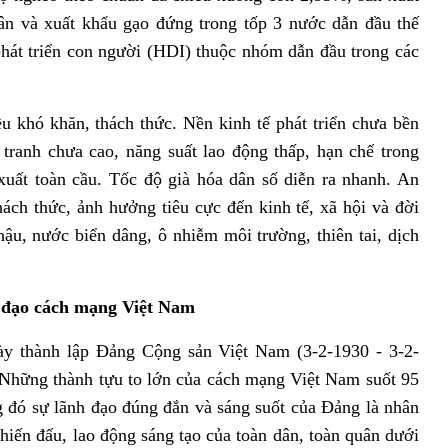
dân và xuất khẩu gạo đứng trong tốp 3 nước dẫn đầu thế
 phát triển con người (HDI) thuộc nhóm dẫn đầu trong các
 khó khăn, thách thức. Nền kinh tế phát triển chưa bền
tranh chưa cao, năng suất lao động thấp, hạn chế trong
xuất toàn cầu. Tốc độ già hóa dân số diễn ra nhanh. An
hách thức, ảnh hưởng tiêu cực đến kinh tế, xã hội và đời
hậu, nước biển dâng, ô nhiễm môi trường, thiên tai, dịch
h đạo cách mạng Việt Nam
ày thành lập Đảng Cộng sản Việt Nam (3-2-1930 - 3-2-
Những thành tựu to lớn của cách mạng Việt Nam suốt 95
g đó sự lãnh đạo đúng đắn và sáng suốt của Đảng là nhân
chiến đấu, lao động sáng tạo của toàn dân, toàn quân dưới