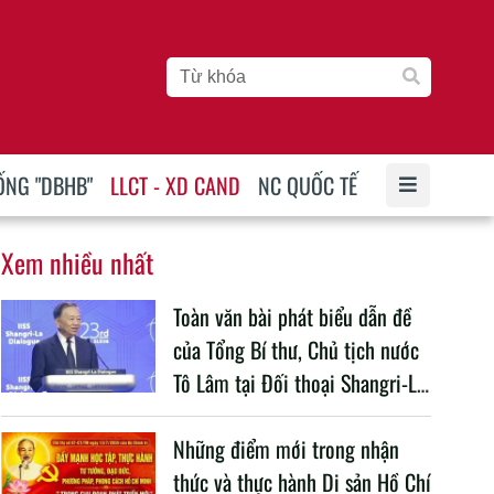
ỐNG "DBHB"
LLCT - XD CAND
NC QUỐC TẾ
Xem nhiều nhất
Toàn văn bài phát biểu dẫn đề
của Tổng Bí thư, Chủ tịch nước
Tô Lâm tại Đối thoại Shangri-La
lần thứ 23
Những điểm mới trong nhận
thức và thực hành Di sản Hồ Chí