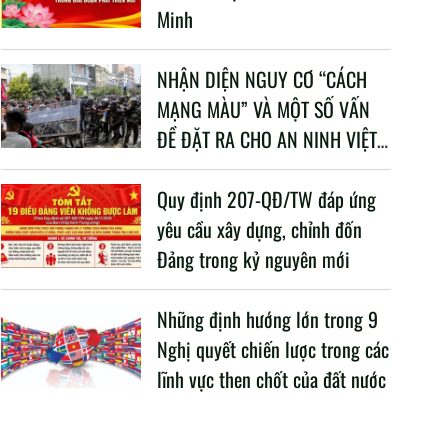
Minh
NHẬN DIỆN NGUY CƠ “CÁCH
MẠNG MÀU” VÀ MỘT SỐ VẤN
ĐỀ ĐẶT RA CHO AN NINH VIỆT
NAM TRONG BỐI CẢNH HIỆN
NAY
Quy định 207-QĐ/TW đáp ứng
yêu cầu xây dựng, chỉnh đốn
Đảng trong kỷ nguyên mới
Những định hướng lớn trong 9
Nghị quyết chiến lược trong các
lĩnh vực then chốt của đất nước