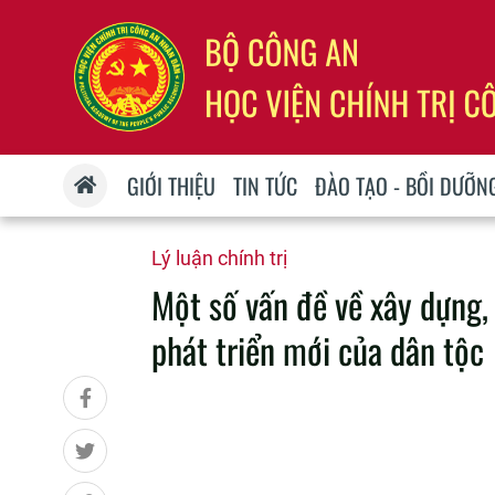
GIỚI THIỆU
TIN TỨC
ĐÀO TẠO - BỒI DƯỠN
Lý luận chính trị
Một số vấn đề về xây dựng,
phát triển mới của dân tộc