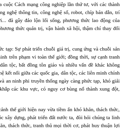
a cuộc Cách mạng công nghiệp lần thứ tư, với các thành
g nghệ thông tin, công nghệ số, robot, chíp bán dẫn, trí
i... đã gây đảo lộn lối sống, phương thức lao động của
 phương thức quản trị, vận hành xã hội, thậm chí thay đổi
 tạp: Sự phát triển chuỗi giá trị, cung ứng và chuỗi sản
ninh trên phạm vi toàn thế giới; đồng thời, sự cạnh tranh
 dân tộc, bất đồng tôn giáo và nhiều vấn đề khác không
hệ kết nối giữa các quốc gia, dân tộc, các liên minh chính
 và an ninh phi truyền thống ngày càng phức tạp, khó giải
 khắp các khu vực, có nguy cơ bùng nổ thành xung đột,
cảnh thế giới hiện nay vừa tiềm ẩn khó khăn, thách thức,
c xây dựng, phát triển đất nước ta, đòi hỏi chúng ta linh
ăn, thách thức, tranh thủ mọi thời cơ, phát huy thuận lợi