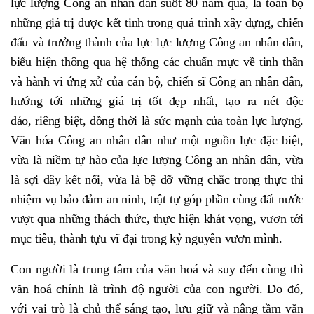
lực lượng Công an nhân dân suốt 80 năm qua, là toàn bộ
những giá trị được kết tinh trong quá trình xây dựng, chiến
đấu và trưởng thành của lực lực lượng Công an nhân dân,
biểu hiện thông qua hệ thống các chuẩn mực về tinh thần
và hành vi ứng xử của cán bộ, chiến sĩ Công an nhân dân,
hướng tới những giá trị tốt đẹp nhất, tạo ra nét độc
đáo, riêng biệt, đồng thời là sức mạnh của toàn lực lượng.
Văn hóa Công an nhân dân như một nguồn lực đặc biệt,
vừa là niềm tự hào của lực lượng Công an nhân dân, vừa
là sợi dây kết nối, vừa là bệ đỡ vững chắc trong thực thi
nhiệm vụ bảo đảm an ninh, trật tự góp phần cùng đất nước
vượt qua những thách thức, thực hiện khát vọng, vươn tới
mục tiêu, thành tựu vĩ đại trong kỷ nguyên vươn mình.
Con người là trung tâm của văn hoá và suy đến cùng thì
văn hoá chính là trình độ người của con người. Do đó,
với vai trò là chủ thể sáng tạo, lưu giữ và nâng tầm văn