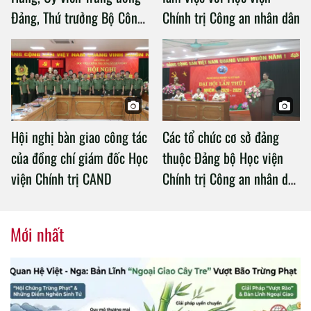
Đảng, Thứ trưởng Bộ Công
Chính trị Công an nhân dân
an làm việc với Học viện
Chính trị Công an nhân dân
Hội nghị bàn giao công tác
Các tổ chức cơ sở đảng
của đồng chí giám đốc Học
thuộc Đảng bộ Học viện
viện Chính trị CAND
Chính trị Công an nhân dân
tổ chức thành công Đại hội
nhiệm kỳ 2020 – 2025
Mới nhất