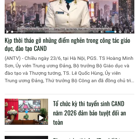
Kịp thời tháo gỡ những điểm nghẽn trong công tác giáo
dục, đào tạo CAND
(ANTV) - Chiều ngày 23/6, tại Hà Nội, PGS. TS Hoàng Minh
Sơn, Ủy viên Trung ương Đảng, Bộ trưởng Bộ Giáo dục và
đào tạo và Thượng tướng, TS. Lê Quốc Hùng, Ủy viên
Trung ương Đảng, Thứ trưởng Bộ Công an đã đồng chủ trì
buổi làm việc với các đơn vị của 2 Bộ về một số nội dung
liên quan đến công tác giáo dục và đào tạo của lực lượng
Tổ chức kỳ thi tuyển sinh CAND
CAND.
năm 2026 đảm bảo tuyệt đối an
toàn