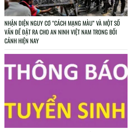
NHẬN DIỆN NGUY CƠ “CÁCH MẠNG MÀU” VÀ MỘT SỐ
VẤN ĐỀ ĐẶT RA CHO AN NINH VIỆT NAM TRONG BỐI
CẢNH HIỆN NAY