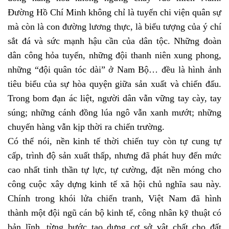
Đường Hồ Chí Minh không chỉ là tuyến chi viện quân sự
mà còn là con đường lương thực, là biểu tượng của ý chí
sắt đá và sức mạnh hậu cần của dân tộc. Những đoàn
dân công hỏa tuyến, những đội thanh niên xung phong,
những “đội quân tóc dài” ở Nam Bộ… đều là hình ảnh
tiêu biểu của sự hòa quyện giữa sản xuất và chiến đấu.
Trong bom đạn ác liệt, người dân vẫn vững tay cày, tay
súng; những cánh đồng lúa ngô vẫn xanh mướt; những
chuyến hàng vẫn kịp thời ra chiến trường.
Có thể nói, nền kinh tế thời chiến tuy còn tự cung tự
cấp, trình độ sản xuất thấp, nhưng đã phát huy đến mức
cao nhất tinh thần tự lực, tự cường, đặt nền móng cho
công cuộc xây dựng kinh tế xã hội chủ nghĩa sau này.
Chính trong khói lửa chiến tranh, Việt Nam đã hình
thành một đội ngũ cán bộ kinh tế, công nhân kỹ thuật có
bản lĩnh, từng bước tạo dựng cơ sở vật chất cho đất