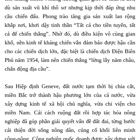
dù sản xuất vũ khí thô sơ nhưng kịp thời đáp ứng nhu
cầu chiến đấu. Phong trào tăng gia sản xuất lan rộng
khắp nơi, khơi dậy tinh thần “Tất cả cho tiền tuyến, tất
cả để chiến thắng”. Nhờ đó, dù điều kiện vô cùng gian
khổ, nền kinh tế kháng chiến vẫn đảm bảo được hậu cần
cho các chiến dịch lớn, đặc biệt là chiến dịch Điện Biên
Phủ năm 1954, làm nên chiến thắng “lừng lẫy năm châu,
chấn động địa cầu”.
Sau Hiệp định Geneve, đất nước tạm thời bị chia cắt,
miền Bắc trở thành hậu phương lớn của cả nước, vừa
xây dựng kinh tế xã hội chủ nghĩa, vừa chi viện cho
miền Nam. Cải cách ruộng đất rồi hợp tác hóa nông
nghiệp đã góp phần giải quyết vấn đề đất đai, từng bước
cải thiện đời sống nông dân, củng cố khối liên minh
công-nông. Công nghiệp quốc doanh được xây dựng với