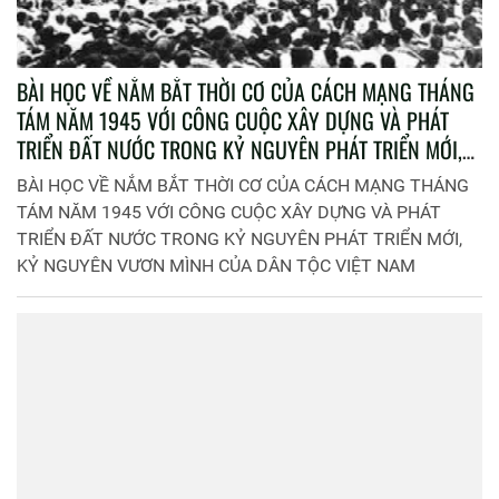
BÀI HỌC VỀ NẮM BẮT THỜI CƠ CỦA CÁCH MẠNG THÁNG
TÁM NĂM 1945 VỚI CÔNG CUỘC XÂY DỰNG VÀ PHÁT
TRIỂN ĐẤT NƯỚC TRONG KỶ NGUYÊN PHÁT TRIỂN MỚI,
KỶ NGUYÊN VƯƠN MÌNH CỦA DÂN TỘC VIỆT NAM
BÀI HỌC VỀ NẮM BẮT THỜI CƠ CỦA CÁCH MẠNG THÁNG
TÁM NĂM 1945 VỚI CÔNG CUỘC XÂY DỰNG VÀ PHÁT
TRIỂN ĐẤT NƯỚC TRONG KỶ NGUYÊN PHÁT TRIỂN MỚI,
KỶ NGUYÊN VƯƠN MÌNH CỦA DÂN TỘC VIỆT NAM