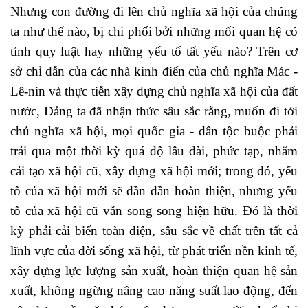
Nhưng con đường đi lên chủ nghĩa xã hội của chúng
ta như thế nào, bị chi phối bởi những mối quan hệ có
tính quy luật hay những yếu tố tất yếu nào? Trên cơ
sở chỉ dẫn của các nhà kinh điển của chủ nghĩa Mác -
Lê-nin và thực tiễn xây dựng chủ nghĩa xã hội của đất
nước, Đảng ta đã nhận thức sâu sắc rằng, muốn đi tới
chủ nghĩa xã hội, mọi quốc gia - dân tộc buộc phải
trải qua một thời kỳ quá độ lâu dài, phức tạp, nhằm
cải tạo xã hội cũ, xây dựng xã hội mới; trong đó, yếu
tố của xã hội mới sẽ dần dần hoàn thiện, nhưng yếu
tố của xã hội cũ vẫn song song hiện hữu. Đó là thời
kỳ phải cải biến toàn diện, sâu sắc về chất trên tất cả
lĩnh vực của đời sống xã hội, từ phát triển nền kinh tế,
xây dựng lực lượng sản xuất, hoàn thiện quan hệ sản
xuất, không ngừng nâng cao năng suất lao động, đến