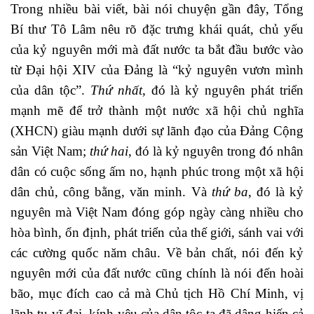
Trong nhiều bài viết, bài nói chuyện gần đây, Tổng
Bí thư Tô Lâm nêu rõ đặc trưng khái quát, chủ yếu
của kỷ nguyên mới mà đất nước ta bắt đầu bước vào
từ Đại hội XIV của Đảng là “kỷ nguyên vươn mình
của dân tộc”.
Thứ nhất
, đó là kỷ nguyên phát triển
mạnh mẽ để trở thành một nước xã hội chủ nghĩa
(XHCN) giàu mạnh dưới sự lãnh đạo của Đảng Cộng
sản Việt Nam;
thứ hai
, đó là kỷ nguyên trong đó nhân
dân có cuộc sống ấm no, hạnh phúc trong một xã hội
dân chủ, công bằng, văn minh. Và
thứ ba
, đó là kỷ
nguyên mà Việt Nam đóng góp ngày càng nhiều cho
hòa bình, ổn định, phát triển của thế giới, sánh vai với
các cường quốc năm châu. Về bản chất, nói đến kỷ
nguyên mới của đất nước cũng chính là nói đến hoài
bão, mục đích cao cả mà Chủ tịch Hồ Chí Minh, vị
lãnh tụ vĩ đại, kính yêu của dân tộc ta đã dâng hiến cả