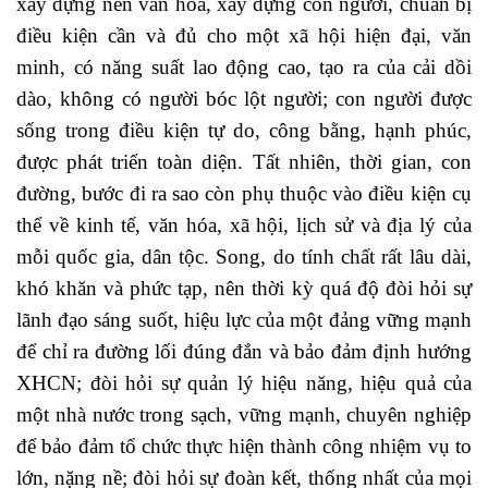
xây dựng nền văn hóa, xây dựng con người, chuẩn bị
điều kiện cần và đủ cho một xã hội hiện đại, văn
minh, có năng suất lao động cao, tạo ra của cải dồi
dào, không có người bóc lột người; con người được
sống trong điều kiện tự do, công bằng, hạnh phúc,
được phát triển toàn diện. Tất nhiên, thời gian, con
đường, bước đi ra sao còn phụ thuộc vào điều kiện cụ
thể về kinh tế, văn hóa, xã hội, lịch sử và địa lý của
mỗi quốc gia, dân tộc. Song, do tính chất rất lâu dài,
khó khăn và phức tạp, nên thời kỳ quá độ đòi hỏi sự
lãnh đạo sáng suốt, hiệu lực của một đảng vững mạnh
để chỉ ra đường lối đúng đắn và bảo đảm định hướng
XHCN; đòi hỏi sự quản lý hiệu năng, hiệu quả của
một nhà nước trong sạch, vững mạnh, chuyên nghiệp
để bảo đảm tổ chức thực hiện thành công nhiệm vụ to
lớn, nặng nề; đòi hỏi sự đoàn kết, thống nhất của mọi