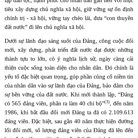
lập dân tộc, hạnh phúc cho nhân dân gắn liền với mục
tiêu xây dựng chủ nghĩa xã hội, giữ vững sự ổn định
chính trị - xã hội, vững tay chèo lái, đưa “con thuyền
đất nước” đi lên chủ nghĩa xã hội.
Dưới sự lãnh đạo sáng suốt của Đảng, công cuộc đổi
mới, xây dựng, phát triển đất nước đạt được những
thành tựu to lớn, có ý nghĩa lịch sử, ngày càng cải
thiện cuộc sống toàn diện cho nhân dân. Đó chính là
yếu tố đặc biệt quan trọng, góp phần củng cố niềm tin
của nhân dân vào sự lãnh đạo của Đảng, bảo đảm cho
sự bền vững của đất nước. Khi mới thành lập, “Đảng
(3)
có 565 đảng viên, phân ra làm 40 chi bộ”
, đến năm
1986, khi bắt đầu đổi mới Đảng ta đã có 2.109.613
đảng viên. Đặc biệt, sau gần 40 năm thực hiện đường
lối đổi mới, số lượng đảng viên của Đảng đã lên đến