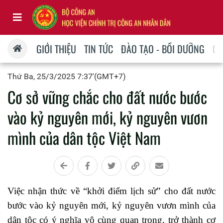
GIỚI THIỆU
TIN TỨC
ĐÀO TẠO - BỒI DƯỠNG
QU
Thứ Ba, 25/3/2025 7:37'(GMT+7)
Cơ sở vững chắc cho đất nước bước
vào kỷ nguyên mới, kỷ nguyên vươn
mình của dân tộc Việt Nam
Việc nhận thức về “khởi điểm lịch sử” cho đất nước
bước vào kỷ nguyên mới, kỷ nguyên vươn mình của
dân tộc có ý nghĩa vô cùng quan trọng, trở thành cơ