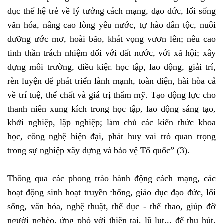
dục thế hệ trẻ về lý tưởng cách mạng, đạo đức, lối sống
văn hóa, nâng cao lòng yêu nước, tự hào dân tộc, nuôi
dưỡng ước mơ, hoài bão, khát vọng vươn lên; nêu cao
tinh thần trách nhiệm đối với đất nước, với xã hội; xây
dựng môi trường, điều kiện học tập, lao động, giải trí,
rèn luyện để phát triển lành mạnh, toàn diện, hài hòa cả
về trí tuệ, thể chất và giá trị thẩm mỹ. Tạo động lực cho
thanh niên xung kích trong học tập, lao động sáng tạo,
khởi nghiệp, lập nghiệp; làm chủ các kiến thức khoa
học, công nghệ hiện đại, phát huy vai trò quan trọng
trong sự nghiệp xây dựng và bảo vệ Tổ quốc” (3).
Thông qua các phong trào hành động cách mạng, các
hoạt động sinh hoạt truyền thống, giáo dục đạo đức, lối
sống, văn hóa, nghệ thuật, thể dục - thể thao, giúp đỡ
người nghèo, ứng phó với thiên tai, lũ lụt... để thu hút,