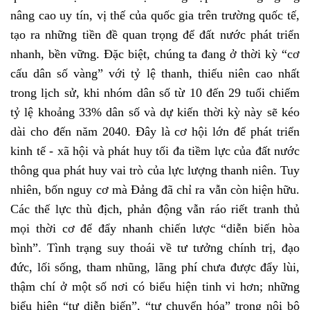
nâng cao uy tín, vị thế của quốc gia trên trường quốc tế,
tạo ra những tiền đề quan trọng để đất nước phát triển
nhanh, bền vững. Đặc biệt, chúng ta đang ở thời kỳ “cơ
cấu dân số vàng” với tỷ lệ thanh, thiếu niên cao nhất
trong lịch sử, khi nhóm dân số từ 10 đến 29 tuổi chiếm
tỷ lệ khoảng 33% dân số và dự kiến thời kỳ này sẽ kéo
dài cho đến năm 2040. Đây là cơ hội lớn để phát triển
kinh tế - xã hội và phát huy tối đa tiềm lực của đất nước
thông qua phát huy vai trò của lực lượng thanh niên. Tuy
nhiên, bốn nguy cơ mà Đảng đã chỉ ra vẫn còn hiện hữu.
Các thế lực thù địch, phản động vẫn ráo riết tranh thủ
mọi thời cơ để đẩy nhanh chiến lược “diễn biến hòa
bình”. Tình trạng suy thoái về tư tưởng chính trị, đạo
đức, lối sống, tham nhũng, lãng phí chưa được đẩy lùi,
thậm chí ở một số nơi có biểu hiện tinh vi hơn; những
biểu hiện “tự diễn biến”, “tự chuyển hóa” trong nội bộ