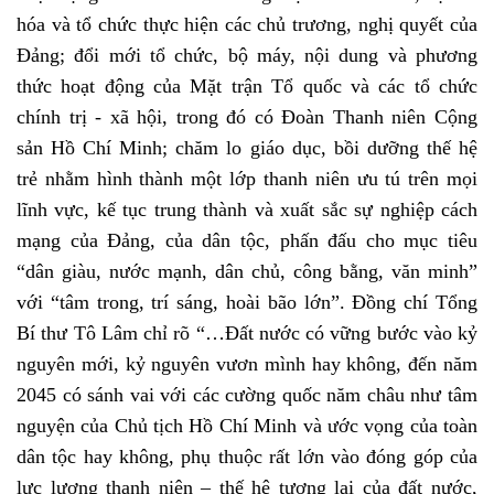
hóa và tổ chức thực hiện các chủ trương, nghị quyết của
Đảng; đổi mới tổ chức, bộ máy, nội dung và phương
thức hoạt động của Mặt trận Tổ quốc và các tổ chức
chính trị - xã hội, trong đó có Đoàn Thanh niên Cộng
sản Hồ Chí Minh; chăm lo giáo dục, bồi dưỡng thế hệ
trẻ nhằm hình thành một lớp thanh niên ưu tú trên mọi
lĩnh vực, kế tục trung thành và xuất sắc sự nghiệp cách
mạng của Đảng, của dân tộc, phấn đấu cho mục tiêu
“dân giàu, nước mạnh, dân chủ, công bằng, văn minh”
với “tâm trong, trí sáng, hoài bão lớn”. Đồng chí Tổng
Bí thư Tô Lâm chỉ rõ “…Đất nước có vững bước vào kỷ
nguyên mới, kỷ nguyên vươn mình hay không, đến năm
2045 có sánh vai với các cường quốc năm châu như tâm
nguyện của Chủ tịch Hồ Chí Minh và ước vọng của toàn
dân tộc hay không, phụ thuộc rất lớn vào đóng góp của
lực lượng thanh niên – thế hệ tương lai của đất nước,