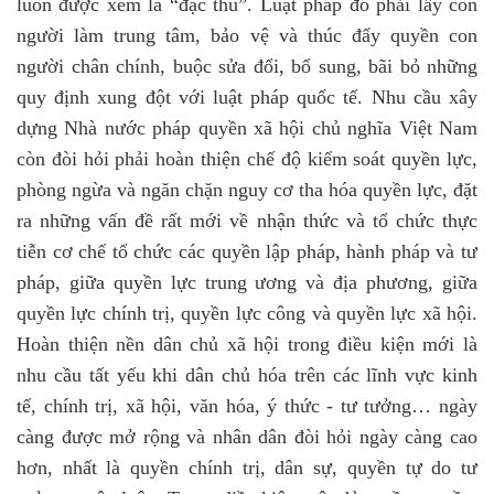
luôn được xem là “đặc thù”. Luật pháp đó phải lấy con
người làm trung tâm, bảo vệ và thúc đẩy quyền con
người chân chính, buộc sửa đổi, bổ sung, bãi bỏ những
quy định xung đột với luật pháp quốc tế. Nhu cầu xây
dựng Nhà nước pháp quyền xã hội chủ nghĩa Việt Nam
còn đòi hỏi phải hoàn thiện chế độ kiểm soát quyền lực,
phòng ngừa và ngăn chặn nguy cơ tha hóa quyền lực, đặt
ra những vấn đề rất mới về nhận thức và tổ chức thực
tiễn cơ chế tổ chức các quyền lập pháp, hành pháp và tư
pháp, giữa quyền lực trung ương và địa phương, giữa
quyền lực chính trị, quyền lực công và quyền lực xã hội.
Hoàn thiện nền dân chủ xã hội trong điều kiện mới là
nhu cầu tất yếu khi dân chủ hóa trên các lĩnh vực kinh
tế, chính trị, xã hội, văn hóa, ý thức - tư tưởng… ngày
càng được mở rộng và nhân dân đòi hỏi ngày càng cao
hơn, nhất là quyền chính trị, dân sự, quyền tự do tư