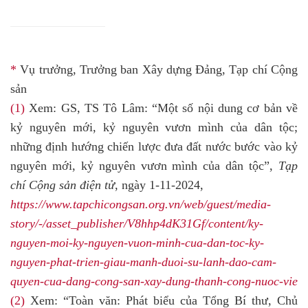
*
Vụ trưởng, Trưởng ban Xây dựng Đảng, Tạp chí Cộng
sản
(1)
Xem: GS, TS Tô Lâm: “Một số nội dung cơ bản về
kỷ nguyên mới, kỷ nguyên vươn mình của dân tộc;
những định hướng chiến lược đưa đất nước bước vào kỷ
nguyên mới, kỷ nguyên vươn mình của dân tộc”,
Tạp
chí Cộng sản điện tử
, ngày 1-11-2024,
https://www.tapchicongsan.org.vn/web/guest/media-
story/-/asset_publisher/V8hhp4dK31Gf/content/ky-
nguyen-moi-ky-nguyen-vuon-minh-cua-dan-toc-ky-
nguyen-phat-trien-giau-manh-duoi-su-lanh-dao-cam-
quyen-cua-dang-cong-san-xay-dung-thanh-cong-nuoc-vie
(2)
Xem: “Toàn văn: Phát biểu của Tổng Bí thư, Chủ