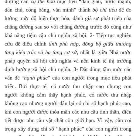
đường cần
cụ thể hóa
mục tiêu “dân giàu, nước mạnh,
dân chủ, công bằng, văn minh” thành
bộ chỉ tiêu
để đo
lường mức độ hiện thực hóa, đánh giá sự phát triển của
chặng đường sau so với chặng đường trước đó cũng như
khả năng tiệm cận chủ nghĩa xã hội. 2- Tiếp tục nghiên
cứu để điều chỉnh
tính phù hợp, đồng bộ giữa thượng
tầng kiến trúc và hạ tầng cơ sở
, nhất là giữa Nhà nước
pháp quyền xã hội chủ nghĩa và nền kinh tế thị trường
định hướng xã hội chủ nghĩa. 3- Đặt đúng tầm mức các
vấn đề “
hạnh phúc
” của con người trong mục tiêu phát
triển. Bởi thực tế, có nước thu nhập cao nhưng con
người không cảm thấy hạnh phúc, có nước thu nhập
không cao nhưng người dân lại có chỉ số hạnh phúc cao,
khi con người được thỏa mãn các nhu cầu tinh thần, điều
tiết được nhu cầu vật chất còn giới hạn. Vì vậy, cần coi
trọng xây dựng chỉ số “hạnh phúc” của con người trong