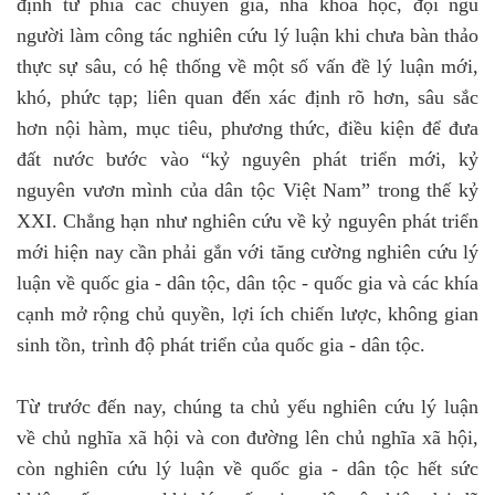
định từ phía các chuyên gia, nhà khoa học, đội ngũ
người làm công tác nghiên cứu lý luận
khi chưa bàn thảo
thực sự sâu, có hệ thống về một số vấn đề lý luận mới,
khó, phức tạp; liên quan đến xác định rõ hơn, sâu sắc
hơn nội hàm, mục tiêu, phương thức, điều kiện để đưa
đất nước bước vào “kỷ nguyên phát triển mới, kỷ
nguyên vươn mình của dân tộc Việt Nam” trong thế kỷ
XXI.
Chẳng hạn như nghiên cứu về kỷ nguyên phát triển
mới hiện nay cần phải gắn với tăng cường nghiên cứu lý
luận về quốc gia - dân tộc, dân tộc - quốc gia và các khía
cạnh mở rộng chủ quyền, lợi ích chiến lược, không gian
sinh tồn, trình độ phát triển của quốc gia - dân tộc.
Từ trước đến nay, chúng ta chủ yếu nghiên cứu lý luận
về chủ nghĩa xã hội và con đường lên chủ nghĩa xã hội,
còn nghiên cứu lý luận về quốc gia - dân tộc hết sức