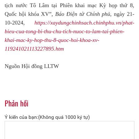
tịch nước Tô Lâm tại Phiên khai mạc Kỳ họp thứ 8,
Quốc hội khóa XV”,
Báo Điện tử Chính phủ
, ngày 21-
10-2024,
https://xaydungchinhsach.chinhphu.vn/phat-
bieu-cua-tong-bi-thu-chu-tich-nuoc-to-lam-tai-phien-
khai-mac-ky-hop-thu-8-quoc-hoi-khoa-xv-
119241021113227895.htm
Nguồn Hội đồng LLTW
Phản hồi
Ý kiến của bạn:(Không quá 1000 ký tự)