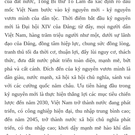
của đất nước, Tổng Bí thư Tô Lâm đã xác định rõ dấu
mốc Việt Nam bước vào kỷ nguyên mới - kỷ nguyên
vươn mình của dân tộc. Thời điểm bắt đầu kỷ nguyên
mới là Đại hội XIV của Đảng; từ đây, mọi người dân
Việt Nam, hàng trăm triệu người như một, dưới sự lãnh
đạo của Đảng, đồng tâm hiệp lực, chung sức đồng lòng,
tranh thủ tối đa thời cơ, thuận lợi, đẩy lùi nguy cơ, thách
thức, đưa đất nước phát triển toàn diện, mạnh mẽ, bứt
phá và cất cánh. Đích đến của kỷ nguyên vươn mình là
dân giàu, nước mạnh, xã hội xã hội chủ nghĩa, sánh vai
với các cường quốc năm châu. Ưu tiên hàng đầu trong
kỷ nguyên mới là thực hiện thắng lợi các mục tiêu chiến
lược đến năm 2030, Việt Nam trở thành nước đang phát
triển, có công nghiệp hiện đại, thu nhập trung bình cao;
đến năm 2045, trở thành nước xã hội chủ nghĩa phát
triển, có thu nhập cao; khơi dậy mạnh mẽ hào khí dân