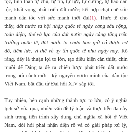
tộc, tinh thần tự chủ, tự tin, tự lực, tự cường, tự hào dân
tộc, khát vọng phát triển đất nước; kết hợp chặt chẽ sức
mạnh dân tộc với sức mạnh thời đại
(1)
. Thực tế cho
thấy,
đất nước ta hội nhập quốc tế ngày càng sâu rộng,
toàn diện; thế và lực của đất nước ngày càng tăng trên
trường quốc tế, đất nước ta chưa bao giờ có được cơ
đồ, tiềm lực, vị thế và uy tín quốc tế như ngày nay
. Rõ
ràng, đây là thuận lợi to lớn, tạo điều kiện cần thiết, chín
muồi để Đảng ta đề ra chiến lược phát triển đất nước
trong bối cảnh mới - kỷ nguyên vươn mình của dân tộc
Việt Nam, bắt đầu từ Đại hội XIV sắp tới.
Tuy nhiên, bên cạnh những thành tựu to lớn, có ý nghĩa
lịch sử vừa qua, nhiều vấn đề lý luận và thực tiễn đã nảy
sinh trong tiến trình xây dựng chủ nghĩa xã hội ở Việt
Nam, đòi hỏi phải nhận diện rõ và có giải pháp xử lý,