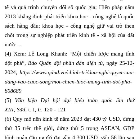
tế và quá trình chuyển đổi số quốc gia; Hiến pháp năm
2013 khẳng định phát triển khoa học - công nghệ là quốc
sách hàng đầu; khoa học - công nghệ giữ vai trò then
chốt trong sự nghiệp phát triển kinh tế - xã hội của đất
nước…
(4) Xem: Lê Long Khanh: “Một chiến lược mang tính
đột phá”,
Báo Quân đội nhân dân
điện tử
, ngày 25-12-
2024,
https://www.qdnd.vn/chinh-tri/dua-nghi-quyet-cua-
dang-vao-cuoc-song/mot-chien-luoc-mang-tinh-dot-pha-
808689
(5)
Văn kiện Đại hội đại biểu toàn quốc lần thứ
XIII
,
Sđd
, t. I, tr. 120 - 121
(6) Quy mô nền kinh tế năm 2023 đạt 430 tỷ USD, đứng
thứ 35 trên thế giới, đứng thứ 5 trong ASEAN, GDP
bình quân đầu người đạt gần 4.300 USD, gấp 58 lần sau