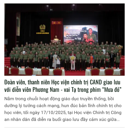
biểu toàn quốc lần thứ XIV của Đảng
Đoàn viên, thanh niên Học viện chính trị CAND giao lưu
với diễn viên Phương Nam - vai Tạ trong phim “Mưa đỏ”
Nằm trong chuỗi hoạt động giáo dục truyền thống, bồi
dưỡng lý tưởng cách mạng, hun đúc bản lĩnh chính trị cho
học viên, tối ngày 17/10/2025, tại Học viện Chính trị Công
an nhân dân đã diễn ra buổi giao lưu đầy cảm xúc giữa
diễn viên Phương Nam - người đảm nhận vai Tạ, chiến sĩ