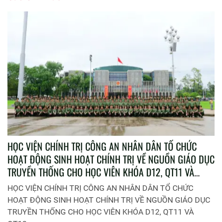
HỌC VIỆN CHÍNH TRỊ CÔNG AN NHÂN DÂN TỔ CHỨC
HOẠT ĐỘNG SINH HOẠT CHÍNH TRỊ VỀ NGUỒN GIÁO DỤC
TRUYỀN THỐNG CHO HỌC VIÊN KHÓA D12, QT11 VÀ
QT12
HỌC VIỆN CHÍNH TRỊ CÔNG AN NHÂN DÂN TỔ CHỨC
HOẠT ĐỘNG SINH HOẠT CHÍNH TRỊ VỀ NGUỒN GIÁO DỤC
TRUYỀN THỐNG CHO HỌC VIÊN KHÓA D12, QT11 VÀ