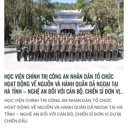
HỌC VIỆN CHÍNH TRỊ CÔNG AN NHÂN DÂN TỔ CHỨC
HOẠT ĐỘNG VỀ NGUỒN VÀ HÀNH QUÂN DÃ NGOẠI TẠI
HÀ TĨNH – NGHỆ AN ĐỐI VỚI CÁN BỘ, CHIẾN SĨ ĐƠN VỊ
DỰ BỊ CHIẾN ĐẤU
HỌC VIỆN CHÍNH TRỊ CÔNG AN NHÂN DÂN TỔ CHỨC
HOẠT ĐỘNG VỀ NGUỒN VÀ HÀNH QUÂN DÃ NGOẠI TẠI HÀ
TĨNH – NGHỆ AN ĐỐI VỚI CÁN BỘ, CHIẾN SĨ ĐƠN VỊ DỰ BỊ
CHIẾN ĐẤU