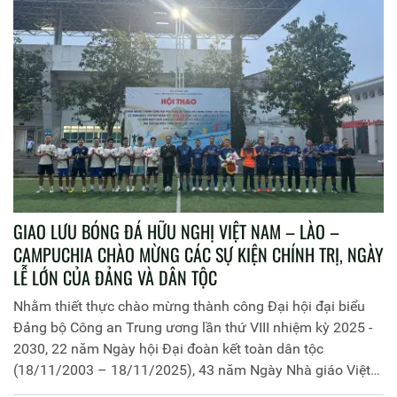
GIAO LƯU BÓNG ĐÁ HỮU NGHỊ VIỆT NAM – LÀO –
CAMPUCHIA CHÀO MỪNG CÁC SỰ KIỆN CHÍNH TRỊ, NGÀY
LỄ LỚN CỦA ĐẢNG VÀ DÂN TỘC
Nhằm thiết thực chào mừng thành công Đại hội đại biểu
Đảng bộ Công an Trung ương lần thứ VIII nhiệm kỳ 2025 -
2030, 22 năm Ngày hội Đại đoàn kết toàn dân tộc
(18/11/2003 – 18/11/2025), 43 năm Ngày Nhà giáo Việt
Nam (20/11/1982 – 20/11/2025) và hướng tới Đại hội Đại