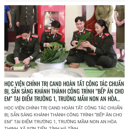
HỌC VIỆN CHÍNH TRỊ CAND HOÀN TẤT CÔNG TÁC CHUẨN
BỊ, SẴN SÀNG KHÁNH THÀNH CÔNG TRÌNH “BẾP ĂN CHO
EM” TẠI ĐIỂM TRƯỜNG 1, TRƯỜNG MẦM NON AN HÒA
THỊNH, XÃ SƠN TIẾN, TỈNH HÀ TĨNH
HỌC VIỆN CHÍNH TRỊ CAND HOÀN TẤT CÔNG TÁC CHUẨN
BỊ, SẴN SÀNG KHÁNH THÀNH CÔNG TRÌNH “BẾP ĂN CHO
EM” TẠI ĐIỂM TRƯỜNG 1, TRƯỜNG MẦM NON AN HÒA
THỊNH, XÃ SƠN TIẾN, TỈNH HÀ TĨNH