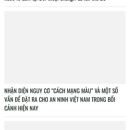
NHẬN DIỆN NGUY CƠ “CÁCH MẠNG MÀU” VÀ MỘT SỐ
VẤN ĐỀ ĐẶT RA CHO AN NINH VIỆT NAM TRONG BỐI
CẢNH HIỆN NAY