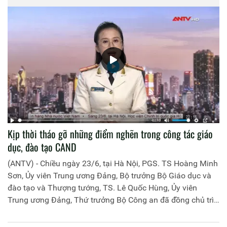
Kịp thời tháo gỡ những điểm nghẽn trong công tác giáo
dục, đào tạo CAND
(ANTV) - Chiều ngày 23/6, tại Hà Nội, PGS. TS Hoàng Minh
Sơn, Ủy viên Trung ương Đảng, Bộ trưởng Bộ Giáo dục và
đào tạo và Thượng tướng, TS. Lê Quốc Hùng, Ủy viên
Trung ương Đảng, Thứ trưởng Bộ Công an đã đồng chủ trì
buổi làm việc với các đơn vị của 2 Bộ về một số nội dung
liên quan đến công tác giáo dục và đào tạo của lực lượng