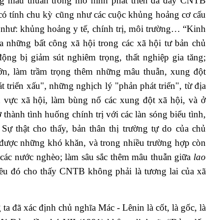
g mâu thuẫn trong mô hình phát triển đã đẩy CNTB
 có tính chu kỳ cũng như các cuộc khủng hoảng cơ cấu
i như: khủng hoảng y tế, chính trị, môi trường… “Kinh
ủa những bất công xã hội trong các xã hội tư bản chủ
động bị giảm sút nghiêm trọng, thất nghiệp gia tăng;
ớn, làm trầm trọng thêm những mâu thuẫn, xung đột
 triển xấu", những nghịch lý "phản phát triển", từ địa
ĩnh vực xã hội, làm bùng nổ các xung đột xã hội, và ở
ở thành tình huống chính trị với các làn sóng biểu tình,
 Sự thật cho thấy, bản thân thị trường tự do của chủ
t được những khó khăn, và trong nhiều trường hợp còn
 các nước nghèo; làm sâu sắc thêm mâu thuẫn giữa
lao
ều đó cho thấy CNTB không phải là tương lai của xã
 ta đã xác định
chủ nghĩa Mác - Lênin là cốt, là gốc, là