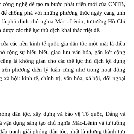
c công nghệ để tạo ra bước phát triển mới của CNTB,
 để chống phá với những phương thức ngày càng tinh
i là phủ định chủ nghĩa Mác - Lênin, tư tưởng Hồ Chí
ợc các thế lực thù địch khai thác triệt để.
cửa các nền kinh tế quốc gia dân tộc một mặt là điều
 mở rộng sự hiểu biết, giao lưu văn hóa, gắn kết cộng
 cũng là không gian cho các thế lực thù địch lợi dụng
trên phương diện lý luận cũng như trong hoạt động
g xã hội: kinh tế, chính trị, văn hóa, xã hội, đối ngoại
 phóng dân tộc, xây dựng và bảo vệ Tổ quốc, Đảng và
và vận dụng sáng tạo chủ nghĩa Mác-Lênin và tư tưởng
ấu tranh giải phóng dân tộc, nhất là những thành tựu