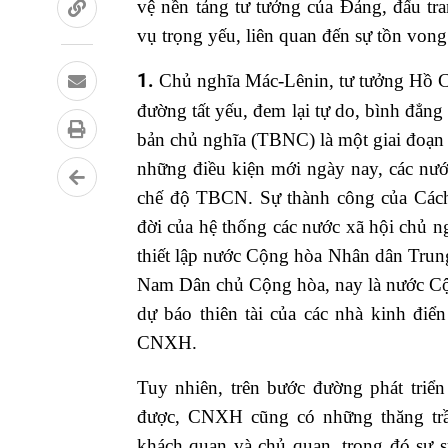
vệ nền tảng tư tưởng của Đảng, đấu tra
vụ trọng yếu, liên quan đến sự tồn vong
1.
Chủ nghĩa Mác-Lênin, tư tưởng Hồ Ch
đường tất yếu, đem lại tự do, bình đẳn
bản chủ nghĩa (TBNC) là một giai đoạn t
những điều kiện mới ngày nay, các nướ
chế độ TBCN. Sự thành công của Các
đời của hệ thống các nước xã hội chủ 
thiết lập nước Cộng hòa Nhân dân Trung
Nam Dân chủ Cộng hòa, nay là nước Cộ
dự báo thiên tài của các nhà kinh điể
CNXH.
Tuy nhiên, trên bước đường phát triển
được, CNXH cũng có những thăng trầ
khách quan và chủ quan, trong đó s