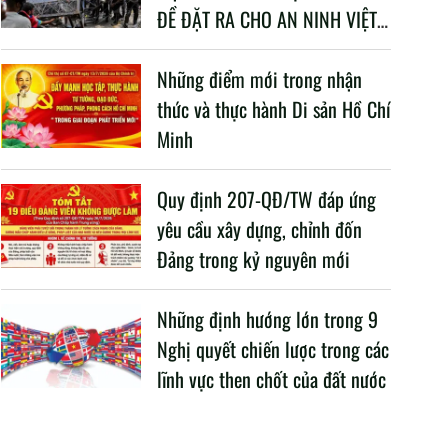
ĐỀ ĐẶT RA CHO AN NINH VIỆT
NAM TRONG BỐI CẢNH HIỆN
NAY
Những điểm mới trong nhận
thức và thực hành Di sản Hồ Chí
Minh
Quy định 207-QĐ/TW đáp ứng
yêu cầu xây dựng, chỉnh đốn
Đảng trong kỷ nguyên mới
Những định hướng lớn trong 9
Nghị quyết chiến lược trong các
lĩnh vực then chốt của đất nước