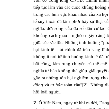
vốn có trong lòng CNTB. Chính nhữn
tiếp tục lâm vào các cuộc khủng hoảng
trong các lĩnh vực khác nhau của xã hộ
tế suy thoái đã làm phơi bày sự thật c
nghĩa: đời sống của đa số dân cư lao 
khoảng cách giàu - nghèo ngày càng l
giữa các sắc tộc. Những tình huống "phát
hạt kinh tế - tài chính đã tràn sang l
không ít nơi từ tình huống kinh tế đã tr
bãi công, làm rung chuyển cả thể chế.
nghĩa tư bản không thể giúp giải quyế
gây ra những tổn hại nghiêm trọng cho
động
và
tư bản
toàn cầu”
[2]
. Những đi
hội loài người.
2.
Ở Việt Nam, ngay từ khi ra đời, Đảng