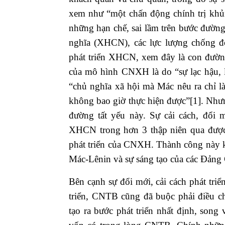
xem như “một chấn động chính trị khủ
những hạn chế, sai lầm trên bước đường
nghĩa (XHCN), các lực lượng chống 
phát triển XHCN, xem đây là con đườn
của mô hình CNXH là do “sự lạc hậu, l
“chủ nghĩa xã hội mà Mác nêu ra chỉ l
không bao giờ thực hiện được”
[1]
. Như
đường tất yếu này. Sự cải cách, đổi
XHCN trong hơn 3 thập niên qua được c
phát triển của CNXH. Thành công này k
Mác-Lênin và sự sáng tạo của các Đảng
Bên cạnh sự đổi mới, cải cách phát tri
triển, CNTB cũng đã buộc phải điều ch
tạo ra bước phát triển nhất định, son