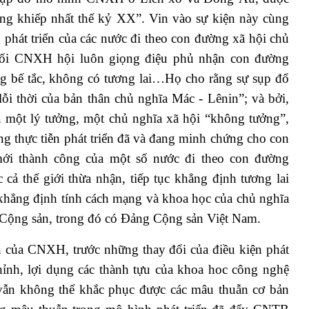
ng khiếp nhất thế kỷ XX”. Vin vào sự kiện này cùng
 phát triển của các nước đi theo con đường xã hội chủ
đối CNXH hội luôn giọng điệu phủ nhận con đường
g bế tắc, không có tương lai…Họ cho rằng sự sụp đổ
ỗi thời của bản thân chủ nghĩa Mác - Lênin”; và bởi,
à một lý tưởng, một chủ nghĩa xã hội “không tưởng”,
ng thực tiễn phát triển đã và đang minh chứng cho con
 mới thành công của một số nước đi theo con đường
ả thế giới thừa nhận, tiếp tục khẳng định tương lai
hẳng định tính cách mạng và khoa học của chủ nghĩa
 Cộng sản, trong đó có Đảng Cộng sản Việt Nam.
ển của CNXH, trước những thay đổi của điều kiện phát
ỉnh, lợi dụng các thành tựu của khoa hoc công nghệ
g vẫn không thể khắc phục được các mâu thuẫn cơ bản