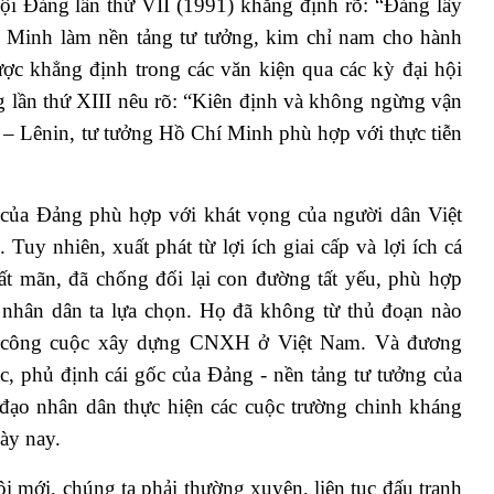
ội Đảng lần thứ VII (1991) khẳng định rõ: “Đảng lấy
 Minh làm nền tảng tư tưởng, kim chỉ nam cho hành
ược khẳng định trong các văn kiện qua các kỳ đại hội
 lần thứ XIII nêu rõ: “Kiên định và không ngừng vận
c – Lênin, tư tưởng Hồ Chí Minh phù hợp với thực tiễn
 của Đảng phù hợp với khát vọng của người dân Việt
uy nhiên, xuất phát từ lợi ích giai cấp và lợi ích cá
bất mãn, đã chống đối lại con đường tất yếu, phù hợp
 nhân dân ta lựa chọn. Họ đã không từ thủ đoạn nào
i công cuộc xây dựng CNXH ở Việt Nam. Và đương
ạc, phủ định cái gốc của Đảng - nền tảng tư tưởng của
 đạo nhân dân thực hiện các cuộc trường chinh kháng
ày nay.
 mới, chúng ta phải thường xuyên, liên tục đấu tranh