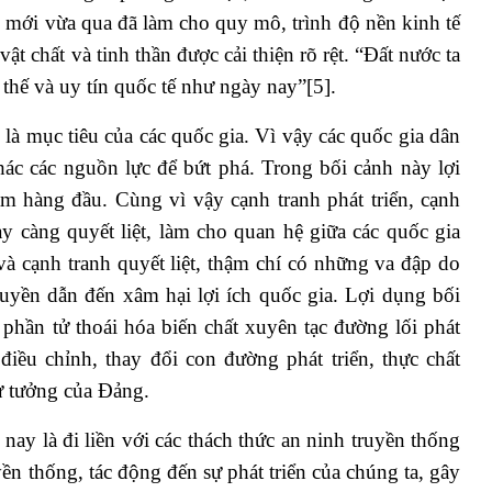
i mới vừa qua đã làm cho quy mô, trình độ nền kinh tế
ật chất và tinh thần được cải thiện rõ rệt. “Đất nước ta
 thế và uy tín quốc tế như ngày nay”
[5]
.
 là mục tiêu của các quốc gia. Vì vậy các quốc gia dân
thác các nguồn lực để bứt phá. Trong bối cảnh này lợi
âm hàng đầu. Cùng vì vậy cạnh tranh phát triển, cạnh
ày càng quyết liệt, làm cho quan hệ giữa các quốc gia
và cạnh tranh quyết liệt, thậm chí có những va đập do
quyền dẫn đến xâm hại lợi ích quốc gia. Lợi dụng bối
 phần tử thoái hóa biến chất xuyên tạc đường lối phát
điều chỉnh, thay đổi con đường phát triển, thực chất
ư tưởng của Đảng.
nay là đi liền với các thách thức an ninh truyền thống
uyền thống, tác động đến sự phát triển của chúng ta, gây