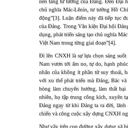
nền tảng tư tưởng của Đảng. Đến Đại h
chủ nghĩa Mác-Lênin, tư tưởng Hồ Chí
động”
[3]
. Luận điểm này đã tiếp tục đ
của Đảng. Trong Văn kiện Đại hội Đảng
dụng, phát triển sáng tạo chủ nghĩa Má
Việt Nam trong từng giai đoạn”
[4]
.
Đi lên CNXH là sự lựa chọn sáng suốt
Nam vươn tới ấm no, tự do, hạnh phúc. T
nhân của không ít phần tử suy thoái, 
với xu thế phát triển mà Đảng, Bác và
hòng làm chuyển hướng, làm thất bạ
nhiên, họ tập trung công kích, xuyên t
Đảng ngay từ khi Đảng ta ra đời, lãnh
chiến và công cuộc xây dựng CNXH ng
Như vậy trên con đường xây dựng xã hội