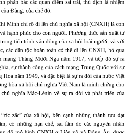
nh phản bác các quan điểm sai trái, thù địch là nhiệm
 của Đảng, của chế độ.
í Minh chỉ rõ đi lên chủ nghĩa xã hội (CNXH) là con
g và hạnh phúc cho con người. Phương thức sản xuất tư
rong tiến trình vận động của xã hội loài người, và với
c, các dân tộc hoàn toàn có thể đi lên CNXH, bỏ qua
h mạng Tháng Mười Nga năm 1917, và tiếp đó sự ra
nghĩa, sự thành công của cách mạng Trung Quốc với sự
 Hoa năm 1949, và đặc biệt là sự ra đời của nước Việt
ng hòa xã hội chủ nghĩa Việt Nam là minh chứng cho
n chủ nghĩa Mác-Lênin về sự ra đời và phát triển của
 “zíc zắc” của xã hội, bên cạnh những thành tựu đạt
m, có những hạn chế, sai lầm do các nguyên nhân
ự sụp đổ mô hình CNXH ở Liên xô và Đông Âu, được