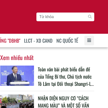
ỐNG "DBHB"
LLCT - XD CAND
NC QUỐC TẾ
Xem nhiều nhất
Toàn văn bài phát biểu dẫn đề
của Tổng Bí thư, Chủ tịch nước
Tô Lâm tại Đối thoại Shangri-La
lần thứ 23
NHẬN DIỆN NGUY CƠ “CÁCH
MẠNG MÀU” VÀ MỘT SỐ VẤN