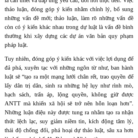
là cần thiết và đáp ứng yêu cầu, đòi hỏi thực tiễn. Việc
thảo luận, đóng góp ý kiến nhằm chỉnh lý, bổ sung
những vấn đề mới; thảo luận, làm rõ những vấn đề
còn có ý kiến khác nhau trong dự luật là vấn đề bình
thường khi xây dựng các dự án văn bản quy phạm
pháp luật.
Tuy nhiên, đóng góp ý kiến khác với việc lợi dụng để
đả phá, xuyên tạc với những ngôn từ như, ban hành
luật sẽ “tạo ra một mạng lưới chân rết, trao quyền để
lấy dân trị dân, sinh ra những hệ lụy như rình mò,
hạch sách, trấn áp, lộng quyền, không giữ được
ANTT mà khiến xã hội sẽ trở nên hỗn loạn hơn”.
Những luận điệu này được tung ra nhằm tạo ra nhận
thức lệch lạc, suy giảm niềm tin, kích động tâm lý,
thái độ chống đối, phá hoại dự thảo luật, sâu xa hơn