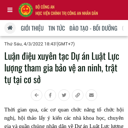
GIỚI THIỆU
TIN TỨC
ĐÀO TẠO - BỒI DƯỠNG
QU
Thứ Sáu, 4/3/2022 18:43'(GMT+7)
Luận điệu xuyên tạc Dự án Luật Lực
lượng tham gia bảo vệ an ninh, trật
tự tại cơ sở
Thời gian qua, các cơ quan chức năng tổ chức hội
nghị, hội thảo lấy ý kiến các nhà khoa học, chuyên
gia và quần chúng nhân dân về Dự án Luật Lực lượng