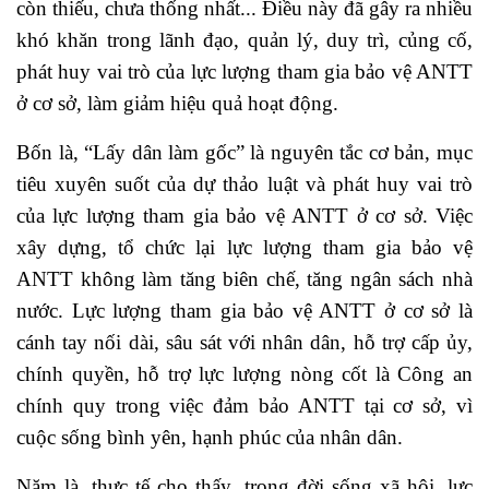
còn thiếu, chưa thống nhất... Điều này đã gây ra nhiều
khó khăn trong lãnh đạo, quản lý, duy trì, củng cố,
phát huy vai trò của lực lượng tham gia bảo vệ ANTT
ở cơ sở, làm giảm hiệu quả hoạt động.
Bốn là, “Lấy dân làm gốc” là nguyên tắc cơ bản, mục
tiêu xuyên suốt của dự thảo luật và phát huy vai trò
của lực lượng tham gia bảo vệ ANTT ở cơ sở. Việc
xây dựng, tổ chức lại lực lượng tham gia bảo vệ
ANTT không làm tăng biên chế, tăng ngân sách nhà
nước. Lực lượng tham gia bảo vệ ANTT ở cơ sở là
cánh tay nối dài, sâu sát với nhân dân, hỗ trợ cấp ủy,
chính quyền, hỗ trợ lực lượng nòng cốt là Công an
chính quy trong việc đảm bảo ANTT tại cơ sở, vì
cuộc sống bình yên, hạnh phúc của nhân dân.
Năm là, thực tế cho thấy, trong đời sống xã hội, lực