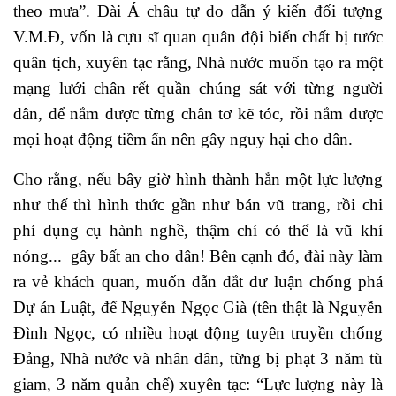
theo mưa”. Đài Á châu tự do dẫn ý kiến đối tượng
V.M.Đ, vốn là cựu sĩ quan quân đội biến chất bị tước
quân tịch, xuyên tạc rằng, Nhà nước muốn tạo ra một
mạng lưới chân rết quần chúng sát với từng người
dân, để nắm được từng chân tơ kẽ tóc, rồi nắm được
mọi hoạt động tiềm ẩn nên gây nguy hại cho dân.
Cho rằng, nếu bây giờ hình thành hẳn một lực lượng
như thế thì hình thức gần như bán vũ trang, rồi chi
phí dụng cụ hành nghề, thậm chí có thể là vũ khí
nóng... gây bất an cho dân! Bên cạnh đó, đài này làm
ra vẻ khách quan, muốn dẫn dắt dư luận chống phá
Dự án Luật, để Nguyễn Ngọc Già (tên thật là Nguyễn
Đình Ngọc, có nhiều hoạt động tuyên truyền chống
Đảng, Nhà nước và nhân dân, từng bị phạt 3 năm tù
giam, 3 năm quản chế) xuyên tạc: “Lực lượng này là