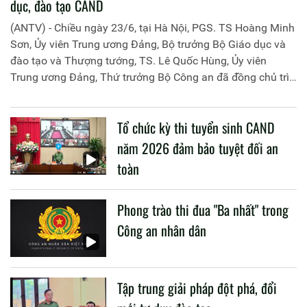
dục, đào tạo CAND
(ANTV) - Chiều ngày 23/6, tại Hà Nội, PGS. TS Hoàng Minh
Sơn, Ủy viên Trung ương Đảng, Bộ trưởng Bộ Giáo dục và
đào tạo và Thượng tướng, TS. Lê Quốc Hùng, Ủy viên
Trung ương Đảng, Thứ trưởng Bộ Công an đã đồng chủ trì
buổi làm việc với các đơn vị của 2 Bộ về một số nội dung
liên quan đến công tác giáo dục và đào tạo của lực lượng
Tổ chức kỳ thi tuyển sinh CAND
CAND.
năm 2026 đảm bảo tuyệt đối an
toàn
Phong trào thi đua "Ba nhất" trong
Công an nhân dân
Tập trung giải pháp đột phá, đổi