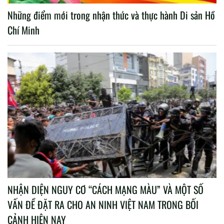
Những điểm mới trong nhận thức và thực hành Di sản Hồ
Chí Minh
NHẬN DIỆN NGUY CƠ “CÁCH MẠNG MÀU” VÀ MỘT SỐ
VẤN ĐỀ ĐẶT RA CHO AN NINH VIỆT NAM TRONG BỐI
CẢNH HIỆN NAY