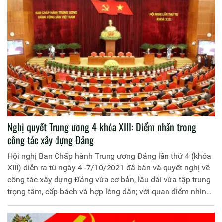
Nghị quyết Trung ương 4 khóa XIII: Điểm nhấn trong
công tác xây dựng Đảng
Hội nghị Ban Chấp hành Trung ương Đảng lần thứ 4 (khóa
XIII) diễn ra từ ngày 4 -7/10/2021 đã bàn và quyết nghị về
công tác xây dựng Đảng vừa cơ bản, lâu dài vừa tập trung
trọng tâm, cấp bách và hợp lòng dân; với quan điểm nhìn
thẳng vào sự thật, nói rõ sự thật, đánh giá giá đúng sự thật,
gắn chặt phòng với chủ động tiến công để xây dựng Đảng