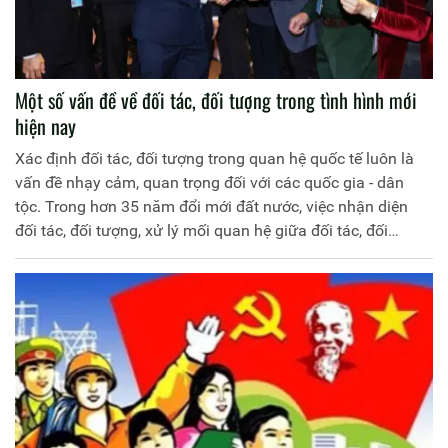
Một số vấn đề về đối tác, đối tượng trong tình hình mới
hiện nay
Xác định đối tác, đối tượng trong quan hệ quốc tế luôn là
vấn đề nhạy cảm, quan trọng đối với các quốc gia - dân
tộc. Trong hơn 35 năm đổi mới đất nước, việc nhận diện
đối tác, đối tượng, xử lý mối quan hệ giữa đối tác, đối
tượng luôn được Đảng ta quan tâm, chú trọng. Đây chính
là cơ sở để Việt Nam hoạch định đường lối đối ngoại, góp
phần vào công cuộc xây dựng đất nước và bảo vệ chủ
quyền lãnh thổ quốc gia.