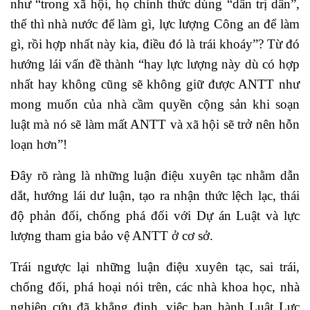
như “trong xã hội, họ chính thức dùng “dân trị dân”,
thế thì nhà nước để làm gì, lực lượng Công an để làm
gì, rồi hợp nhất này kia, điều đó là trái khoáy”? Từ đó
hướng lái vấn đề thành “hay lực lượng này dù có hợp
nhất hay không cũng sẽ không giữ được ANTT như
mong muốn của nhà cầm quyền cộng sản khi soạn
luật mà nó sẽ làm mất ANTT và xã hội sẽ trở nên hỗn
loạn hơn”!
Đây rõ ràng là những luận điệu xuyên tạc nhằm dẫn
dắt, hướng lái dư luận, tạo ra nhận thức lệch lạc, thái
độ phản đối, chống phá đối với Dự án Luật và lực
lượng tham gia bảo vệ ANTT ở cơ sở.
Trái ngược lại những luận điệu xuyên tạc, sai trái,
chống đối, phá hoại nói trên, các nhà khoa học, nhà
nghiên cứu đã khẳng định, việc ban hành Luật Lực