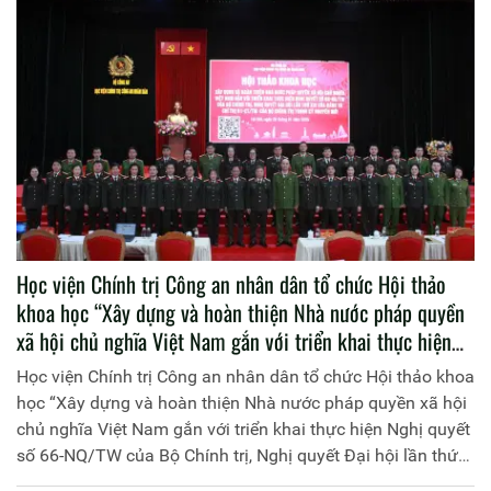
Học viện Chính trị Công an nhân dân tổ chức Hội thảo
khoa học “Xây dựng và hoàn thiện Nhà nước pháp quyền
xã hội chủ nghĩa Việt Nam gắn với triển khai thực hiện
Nghị quyết số 66-NQ/TW của Bộ Chính trị, Nghị quyết
Học viện Chính trị Công an nhân dân tổ chức Hội thảo khoa
Đại hội lần thứ XIV của Đảng và Chỉ thị số 01-CT/TW của
học “Xây dựng và hoàn thiện Nhà nước pháp quyền xã hội
Bộ Chính trị trong kỷ nguyên mới”
chủ nghĩa Việt Nam gắn với triển khai thực hiện Nghị quyết
số 66-NQ/TW của Bộ Chính trị, Nghị quyết Đại hội lần thứ
XIV của Đảng và Chỉ thị số 01-CT/TW của Bộ Chính trị