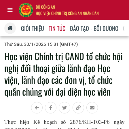
GIỚI THIỆU
TIN TỨC
ĐÀO TẠO - BỒI DƯỠNG
QU
Thứ Sáu, 30/1/2026 15:31'(GMT+7)
Học viện Chính trị CAND tổ chức hội
nghị đối thoại giữa lãnh đạo Học
viện, lãnh đạo các đơn vị, tổ chức
quần chúng với đại diện học viên
Thực hiện Kế hoạch số 2876/KH-T03-P6 ngày