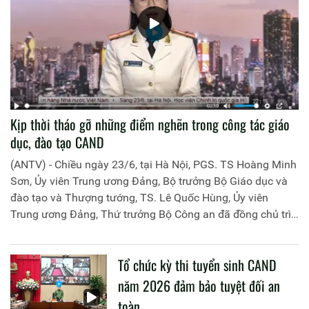
Kịp thời tháo gỡ những điểm nghẽn trong công tác giáo
dục, đào tạo CAND
(ANTV) - Chiều ngày 23/6, tại Hà Nội, PGS. TS Hoàng Minh
Sơn, Ủy viên Trung ương Đảng, Bộ trưởng Bộ Giáo dục và
đào tạo và Thượng tướng, TS. Lê Quốc Hùng, Ủy viên
Trung ương Đảng, Thứ trưởng Bộ Công an đã đồng chủ trì
buổi làm việc với các đơn vị của 2 Bộ về một số nội dung
liên quan đến công tác giáo dục và đào tạo của lực lượng
Tổ chức kỳ thi tuyển sinh CAND
CAND.
năm 2026 đảm bảo tuyệt đối an
toàn