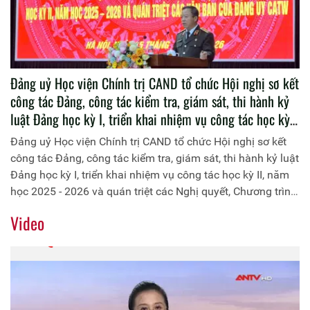
Đảng uỷ Học viện Chính trị CAND tổ chức Hội nghị sơ kết
công tác Đảng, công tác kiểm tra, giám sát, thi hành kỷ
luật Đảng học kỳ I, triển khai nhiệm vụ công tác học kỳ
II, năm học 2025 - 2026 và quán triệt các Nghị quyết,
Đảng uỷ Học viện Chính trị CAND tổ chức Hội nghị sơ kết
Chương trình hành động của Đảng ủy Công an Trung
công tác Đảng, công tác kiểm tra, giám sát, thi hành kỷ luật
ương
Đảng học kỳ I, triển khai nhiệm vụ công tác học kỳ II, năm
học 2025 - 2026 và quán triệt các Nghị quyết, Chương trình
hành động của Đảng ủy Công an Trung ương
Video