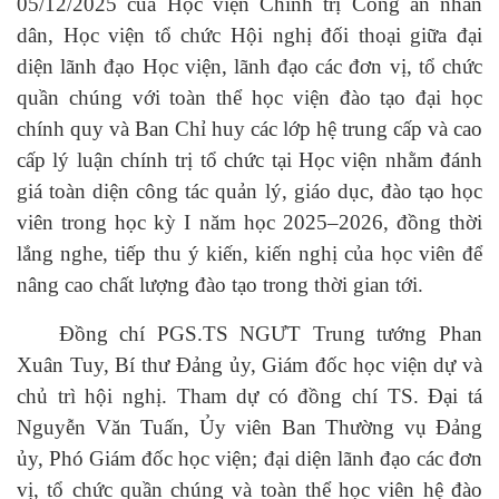
05/12/2025 của Học viện Chính trị Công an nhân
dân, Học viện tổ chức Hội nghị đối thoại giữa đại
diện lãnh đạo Học viện, lãnh đạo các đơn vị, tổ chức
quần chúng với toàn thể học viện đào tạo đại học
chính quy và Ban Chỉ huy các lớp hệ trung cấp và cao
cấp lý luận chính trị tổ chức tại Học viện nhằm đánh
giá toàn diện công tác quản lý, giáo dục, đào tạo học
viên trong học kỳ I năm học 2025–2026, đồng thời
lắng nghe, tiếp thu ý kiến, kiến nghị của học viên để
nâng cao chất lượng đào tạo trong thời gian tới.
Đồng chí PGS.TS NGƯT Trung tướng Phan
Xuân Tuy, Bí thư Đảng ủy, Giám đốc học viện dự và
chủ trì hội nghị. Tham dự có
đồng chí
TS. Đại tá
Nguyễn Văn Tuấn, Ủy viên Ban Thường vụ Đảng
ủy, Phó Giám đốc học viện; đại diện lãnh đạo các đơn
vị, tổ chức quần chúng và toàn thể học viên hệ đào