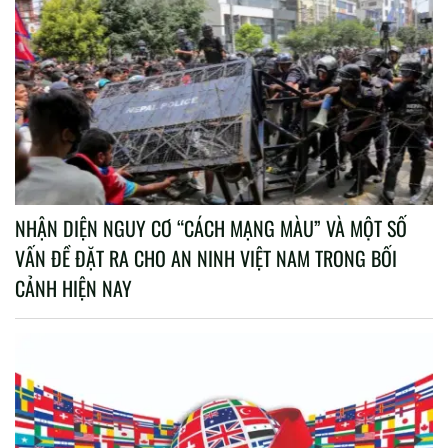
NHẬN DIỆN NGUY CƠ “CÁCH MẠNG MÀU” VÀ MỘT SỐ
VẤN ĐỀ ĐẶT RA CHO AN NINH VIỆT NAM TRONG BỐI
CẢNH HIỆN NAY