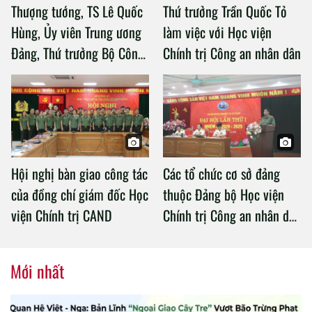
Thượng tướng, TS Lê Quốc
Thứ trưởng Trần Quốc Tỏ
Hùng, Ủy viên Trung ương
làm việc với Học viện
Đảng, Thứ trưởng Bộ Công
Chính trị Công an nhân dân
an làm việc với Học viện
Chính trị Công an nhân dân
Hội nghị bàn giao công tác
Các tổ chức cơ sở đảng
của đồng chí giám đốc Học
thuộc Đảng bộ Học viện
viện Chính trị CAND
Chính trị Công an nhân dân
tổ chức thành công Đại hội
nhiệm kỳ 2020 – 2025
Mới nhất