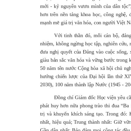
mới - kỷ nguyên vươn mình của dân tộc”,
hơn trên nền tảng khoa học, công nghệ, đ
mạnh mẽ giá trị văn hóa, con người Việt N
Với tinh thần đó, mỗi cán bộ, đảng
nhiệm, không ngừng học tập, nghiên cứu, r
đưa nghị quyết của Đảng vào cuộc sống, 
giàu bản sắc văn hóa và vững bước trong 
50 năm tên nước Cộng hòa xã hội chủ ngh
hướng chiến lược của Đại hội lần thứ X
2030), 100 năm thành lập Nước (1945 - 20
Đồng chí Giám đốc Học viện yêu cầu
phát huy hơn nữa phong trào thi đua “Ba n
trị và khuyến khích sáng tạo. Trong đó: 
nhất, hiệu quả; Trung thành nhất: Giữ vữ
Gần dân nhất: Bảo đảm mọi công tác đều 