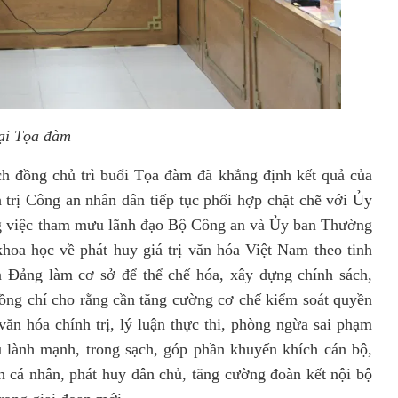
tại Tọa đàm
h đồng chủ trì buổi Tọa đàm đã khẳng định kết quả của
trị Công an nhân dân tiếp tục phối hợp chặt chẽ với Ủy
ng việc tham mưu lãnh đạo Bộ Công an và Ủy ban Thường
hoa học về phát huy giá trị văn hóa Việt Nam theo tinh
a Đảng làm cơ sở để thể chế hóa, xây dựng chính sách,
ồng chí cho rằng cần tăng cường cơ chế kiểm soát quyền
ăn hóa chính trị, lý luận thực thi, phòng ngừa sai phạm
 lành mạnh, trong sạch, góp phần khuyến khích cán bộ,
ích cá nhân, phát huy dân chủ, tăng cường đoàn kết nội bộ