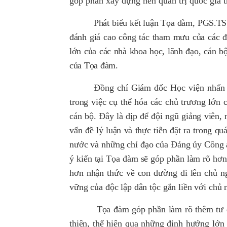
góp phần xây dựng nền quản trị quốc gia t
P
hát biểu
kết luận Tọa đàm,
PGS
.
TS
đánh giá cao
công tác tham mưu của các 
lớn của
các nhà khoa học,
lãnh đạo, cán bộ
của Tọa đàm
.
Đồng chí Giám đốc Học viện
nhấn
trong việc cụ thể hóa các chủ trương lớn
cán bộ. Đây là dịp để đội ngũ giảng viên,
vấn đề lý luận và thực tiễn đặt ra trong qu
nước và những chỉ đạo của Đảng ủy Công 
ý kiến tại Tọa đàm sẽ góp phần làm rõ hơn 
hơn nhận thức về con đường đi lên chủ ng
vững của độc lập dân tộc gắn liền với chủ n
Tọa đàm góp phần
làm rõ thêm tư 
thiện, thể hiện qua những định hướng lớn