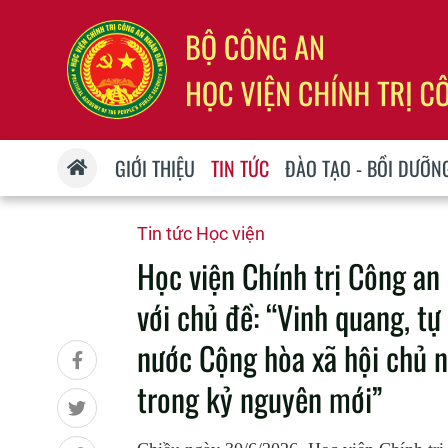
GIỚI THIỆU
TIN TỨC
ĐÀO TẠO - BỒI DƯỠN
Tin tức Học viện
Học viện Chính trị Công a
với chủ đề: “Vinh quang, tự
nước Cộng hòa xã hội chủ n
trong kỷ nguyên mới”