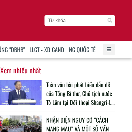
ỐNG "DBHB"
LLCT - XD CAND
NC QUỐC TẾ
Xem nhiều nhất
Toàn văn bài phát biểu dẫn đề
của Tổng Bí thư, Chủ tịch nước
Tô Lâm tại Đối thoại Shangri-La
lần thứ 23
NHẬN DIỆN NGUY CƠ “CÁCH
MẠNG MÀU” VÀ MỘT SỐ VẤN