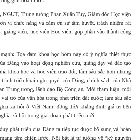
rong giai đoạn mới.
, NGƯT, Trung tướng Phan Xuân Tuy
, Giám đốc Học viện
đơn vị chức năng
và cảm ơn sự tâm huyết,
trách nhiệm
rất
, giảng viên, học viên Học viện,
gó
p
phần
vào
thành
công
 mạnh: Tọa đàm khoa học hôm nay có ý nghĩa thiết thực
 của Đảng vào hoạt động nghiên cứu, giảng dạy và đào tạo
 nhà khoa học và học viên trao đổi, làm sâu sắc hơn những
á trình triển khai nghị quyết của Đảng, chính sách của Nhà
an Trung ương, lãnh đạo Bộ Công an. Mỗi tham luận, mỗi
vai trò của văn hóa trong phát triển đất nước; làm sâu sắc
hĩa xã hội ở Việt Nam; đồng thời khẳng định giá trị bền
ghĩa xã hội trong giai đoạn phát triển mới.
duy phát triển của Đảng ta tiếp tục được bổ sung và hoàn
 mang tầm chiến lược. Nổi bật là tư tưởng về “kỷ nguyên