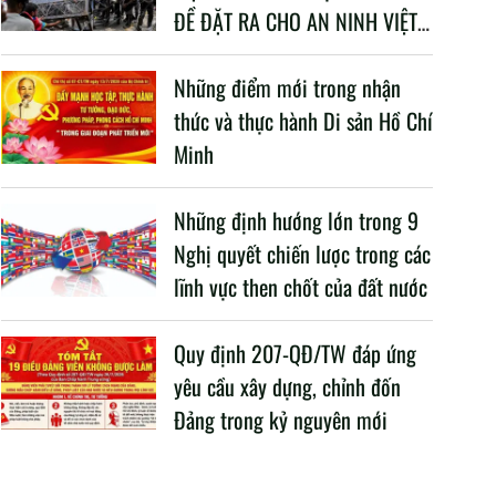
ĐỀ ĐẶT RA CHO AN NINH VIỆT
NAM TRONG BỐI CẢNH HIỆN
NAY
Những điểm mới trong nhận
thức và thực hành Di sản Hồ Chí
Minh
Những định hướng lớn trong 9
Nghị quyết chiến lược trong các
lĩnh vực then chốt của đất nước
Quy định 207-QĐ/TW đáp ứng
yêu cầu xây dựng, chỉnh đốn
Đảng trong kỷ nguyên mới