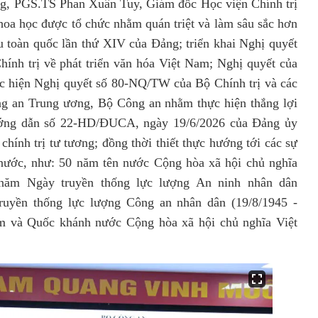
ớng, PGS.TS Phan Xuân Tuy, Giám đốc Học viện Chính trị
oa học được tổ chức nhằm quán triệt và làm sâu sắc hơn
ểu toàn quốc lần thứ XIV của Đảng; triển khai Nghị quyết
ính trị về phát triển văn hóa Việt Nam
; Nghị quyết của
c hiện Nghị quyết số 80-NQ/TW của Bộ Chính trị và các
g an Trung ương, Bộ Công an nhằm thực hiện thắng lợi
ướng dẫn số 22-HD/ĐUCA, ngày 19/6/2026 của Đảng ủy
chính trị tư tương;
đồng thời thiết thực hướng tới các sự
ất nước, như: 50 năm tên nước Cộng hòa xã hội chủ nghĩa
 năm Ngày truyền thống lực
l
ượng An ninh nhân dân
ruyền thống lực lượng Công an nhân dân (19/8/1945 -
m và Quốc khánh nước Cộng hòa xã hội chủ nghĩa Việt