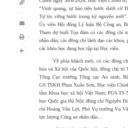
Chiều ngày 30/6/2026, Học viện Chính trị
“Vinh quang, tự hào tiến bước dưới cờ 
Tự tin vững bước trong kỷ nguyên mới”.
Ủy viên Hội đồng Lý luận Bộ Công an,
B
Tham dự buổi Tọa đàm có các đồng chí t
nhân dân; các đồng chí lãnh đạo các khoa, 
các khóa học đang học tập tại Học viện.
Về phía khách mời
,
có
các
đồng ch
hóa và Xã hội của Quốc hội, đồng chủ trì
Tổng Cục trưởng Tổng cục An ninh, 
GS.TSKH Phan Xuân Sơn, Học viện Chính
lâm Khoa học xã hội Việt Nam; PGS.TS N
học Quốc gia Hà Nội; đồng chí Nguyễn Đ
chí Hoàng Văn Lợi, Phó Vụ trưởng Vụ Văn 
lực lượng Công an nhân dân…