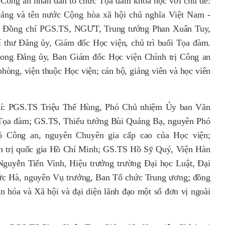
 Công an nhân dân tổ chức Tọa đàm khoa học với chủ đề:
Đảng và tên nước Cộng hòa xã hội chủ nghĩa Việt Nam -
 Đồng chí
PGS
.
TS
, NGƯT, Trung tướng Phan Xuân Tuy,
í thư Đảng ủy, Giám đốc Học viện
,
c
hủ trì buổi Tọa đàm.
rong Đảng ủy, Ban Giám đốc Học viện Chính trị Công an
phòng, viện thuộc Học viện; cán bộ, giảng viên và học viên
í
:
PGS.TS
Triệu Thế Hùng
,
Phó Chủ nhiệm Ủy ban Văn
 Tọa đàm;
GS
.
TS
,
Thiếu tướng Bùi Quảng Bạ
,
n
guyên Phó
Bộ Công an,
n
guyên Chuyên gia cấp cao của Học viện;
 trị quốc gia Hồ Chí Minh;
GS
.
TS
Hồ Sỹ Quý, Viện Hàn
guyễn Tiến Vinh, Hiệu trưởng trường Đại học Luật, Đại
ức Hà, nguyên Vụ trưởng, Ban Tổ chức Trung ương; đồng
hóa và Xã hội và đại diện lãnh đạo một số đơn vị ngoài