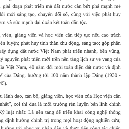
 giai đoạn phát triển mà đất nước cần bứt phá mạnh mẽ
ổi mới sáng tạo, chuyển đổi số, cùng với việc phát huy
am và sức mạnh đại đoàn kết toàn dân tộc.
 viên, giảng viên và học viên cần tiếp tục nêu cao trách
èn luyện; phát huy tinh thần chủ động, sáng tạo; góp phần
xây dựng đất nước Việt Nam phát triển nhanh, bền vững,
kỷ nguyên phát triển mới
trên nền tảng lịch sử vẻ vang của
ĩa Việt Nam, 40 năm đổi mới toàn diện đất nước và định
IV của Đảng, hướng tới 100 năm thành lập Đảng (1930 -
45).
 lãnh đạo, cán bộ, giảng viên, học viên của Học viện cần
hất”, coi thi đua là môi trường rèn luyện bản lĩnh chính
Kỷ luật nhất: Là nền tảng để triển khai công nghệ thống
ng định hướng chính trị trong mọi hoạt động nghiên cứu;
hướng tới phục vụ nhân dân và thực tiễn công tác chiến