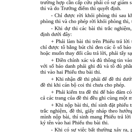
trường hợp cần cấp cứu phải có sự giám sá
thi và do Trưởng điểm thi quyết định.
- Chỉ được rời khỏi phòng thi sau kh
phòng thi và cho phép rời khỏi phòng thi,
- Khi dự thi các bài thi trắc nghiệm
định dưới đây:
+ Phải làm bài thi trên Phiếu trả lờ
chỉ được tô bằng bút chì đen các ô số báo
hoặc muốn thay đổi câu trả lời, phải tẩy s
+ Điền chính xác và đủ thông tin vào
với số báo danh phải ghi đủ và tô đủ phầ
thi vào hai Phiếu thu bài thi.
+ Khi nhận đề thi phải để đề thi dướ
đề thi khi cán bộ coi thi chưa cho phép.
+ Phải kiểm tra đề thi để bảo đảm có
cả các trang của đề thi đều ghi cùng một m
+ Khi nộp bài thi, thí sinh đặt phiếu 
trắc nghiệm, đề thi, giấy nháp theo hướng
mình nộp bài, thí sinh mang Phiếu trả lời
ký tên vào hai Phiếu thu bài thi.
- Khi có sự việc bất thường xảy ra, 