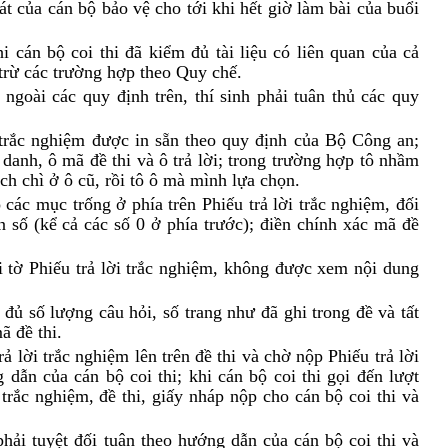
t của cán bộ bảo vệ cho tới khi hết giờ làm bài của buổi
i cán bộ coi thi đã kiểm đủ tài liệu có liên quan của cả
 trừ các trường hợp theo Quy chế.
, ngoài các quy định trên, thí sinh phải tuân thủ các quy
i trắc nghiệm được in sẵn theo quy định của Bộ Công an;
 danh, ô mã đề thi và ô trả lời; trong trường hợp tô nhầm
ạch chì ở ô cũ, rồi tô ô mà mình lựa chọn.
 các mục trống ở phía trên Phiếu trả lời trắc nghiệm, đối
n số (kể cả các số 0 ở phía trước); điền chính xác mã đề
i tờ Phiếu trả lời trắc nghiệm, không được xem nội dung
 đủ số lượng câu hỏi, số trang như đã ghi trong đề và tất
ã đề thi.
trả lời trắc nghiệm lên trên đề thi và chờ nộp Phiếu trả lời
 dẫn của cán bộ coi thi; khi cán bộ coi thi gọi đến lượt
 trắc nghiệm, đề thi, giấy nháp nộp cho cán bộ coi thi và
phải tuyệt đối tuân theo hướng dẫn của cán bộ coi thi và