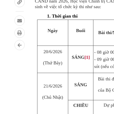
CAND năm 2026, Học viện Chính trị CAND
sinh về việc tổ chức kỳ thi như sau
:
1. Thời gian thi
Ngày
Buổi
Bài thi
20/6/2026
- 08 giờ 0
SÁNG
[1]
- 09 giờ 0
(Thứ Bảy)
sót (nếu c
Bài thi 
SÁNG
21/6/2026
của Bộ 
(Chủ Nhật)
Dự p
CHIỀU