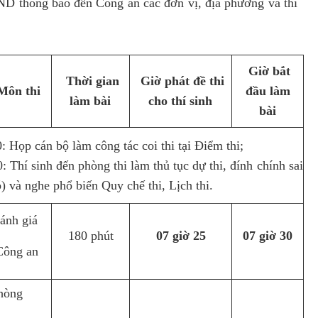
 thông báo đến Công an các đơn vị, địa phương và thí
Giờ bắt
Thời gian
Giờ phát đề thi
/Môn thi
đầu làm
làm bài
cho thí sinh
bài
0: Họp cán bộ làm công tác coi thi tại Điểm thi;
0: Thí sinh đến phòng thi làm thủ tục dự thi, đính chính sai
ó) và nghe phổ biến Quy chế thi, Lịch thi.
đánh giá
180 phút
07 giờ 25
07 giờ 30
Công an
hòng