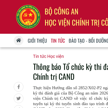
GIỚI THIỆU
TIN TỨC
ĐÀO TẠO - BỒI DƯỠN
Tin tức Học viện
Thông báo Tổ chức kỳ thi đ
Chính trị CAND
Thực hiện Hướng dẫn số 2852/X02-P2 ngà
kỳ thi đánh giá của Bộ Công an năm 202
viện Chính trị CAND về việc tổ chức kỳ
tuyển tại kỳ thi tuyển sinh đào tạo trình