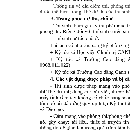
Thông tin về địa điểm thi, phòng thi
được thể hiện trong Thẻ dự thi của thí sinh
3. Trang phục dự thi, chỗ ở
- Thí sinh tham gia kỳ thi phải mặc 
phòng thi. Riêng đối với thí sinh chiến sĩ
- Thí sinh tự túc chỗ ở.
Thí sinh có nhu cầu đăng ký phòng nghỉ
+ Ký túc xá Học viện Chính trị CAN
+ Ký túc xá Trường Cao đẳng A
0968.011.022)
+ Ký túc xá Trường Cao đẳng Cảnh sá
4. Các vật dụng được phép và bị c
- Thí sinh được phép mang vào phò
thi/Thẻ dự thi; dụng cụ: bút viết, thước kẻ
máy tính cầm tay không có chức năng soạn
tính bỏ túi đáp ứng quy định tại Kỳ thi 
và Đào tạo.
- Cấm mang vào phòng thi/phòng chờ:
nổ, gây cháy; tài liệu, thiết bị truyền t
thông tin để gian lận trong quá trình làm bà