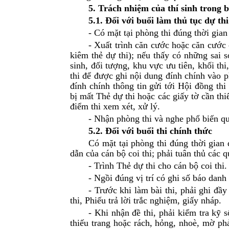
5. Trách nhiệm của thí sinh trong b
5.1. Đối với buổi làm thủ tục dự thi
- Có mặt tại phòng thi đúng thời gian
- Xuất trình căn cước hoặc căn cước
kiêm thẻ dự thi); nếu thấy có những sai 
sinh, đối tượng, khu vực ưu tiên, khối thi
thi để được ghi nội dung đính chính vào ph
đính chính thông tin gửi tới Hội đồng th
bị mất Thẻ dự thi hoặc các giấy tờ cần th
điểm thi xem xét, xử lý.
- Nhận phòng thi và nghe phổ biến qu
5.2. Đối với buổi thi chính thức
Có mặt tại phòng thi đúng thời gian
dẫn của cán bộ coi thi; phải tuân thủ các 
- Trình Thẻ dự thi cho cán bộ coi thi.
- Ngồi đúng vị trí có ghi số báo danh
- Trước khi làm bài thi, phải ghi đầy
thi, Phiếu trả lời trắc nghiệm, giấy nháp.
- Khi nhận đề thi, phải kiểm tra kỹ s
thiếu trang hoặc rách, hỏng, nhoè, mờ ph