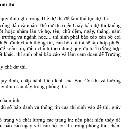
uổi thi
 quy định ghi trong Thẻ dự thi để làm thủ tục dự thi.
 công dân và nhận Thẻ dự thi (nếu Giấy báo dự thi không
sót hoặc nhầm lẫn về họ, tên, chữ đệm, ngày, tháng, năm
, trường và ngành học,... thí sinh phải báo cáo cán bộ coi
iếu đính chính thông tin, cán bộ coi thi sẽ tập hợp phiếu
i để kiểm tra, điều chính theo đúng quy định. Trường hợp
iết khác, thí sinh phải báo cáo và làm cam đoan để Trưởng
y chế dự thi.
 quy định, chấp hành hiệu lệnh của Ban Coi thi và hướng
quy định sau đây trong phòng thi:
 của mình.
 đủ số báo danh và thông tin của thí sinh vào đề thi, giấy
ố trang và chất lượng các trang in; nếu phát hiện thấy đề
ải báo cáo ngay với cán bộ coi thi trong phòng thi, chậm