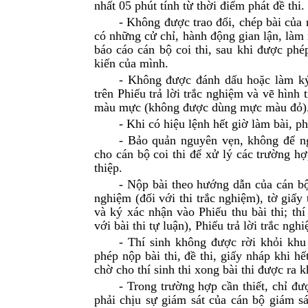
nhất 05 phút tính từ thời điểm phát đề thi.
- Không được trao đổi, chép bài của n
có những cử chỉ, hành động gian lận, làm 
báo cáo cán bộ coi thi, sau khi được phép
kiến của mình.
- Không được đánh dấu hoặc làm ký 
trên Phiếu trả lời trắc nghiệm và vẽ hình
màu mực (không được dùng mực màu đỏ)
- Khi có hiệu lệnh hết giờ làm bài, p
- Bảo quản nguyên vẹn, không để ng
cho cán bộ coi thi để xử lý các trường h
thiệp.
- Nộp bài theo hướng dẫn của cán bộ c
nghiệm (đối với thi trắc nghiệm), tờ giấy t
và ký xác nhận vào Phiếu thu bài thi; th
với bài thi tự luận), Phiếu trả lời trắc ngh
- Thí sinh không được rời khỏi khu 
phép nộp bài thi, đề thi, giấy nháp khi hế
chờ cho thí sinh thi xong bài thi được ra 
- Trong trường hợp cần thiết, chỉ đư
phải chịu sự giám sát của cán bộ giám sát