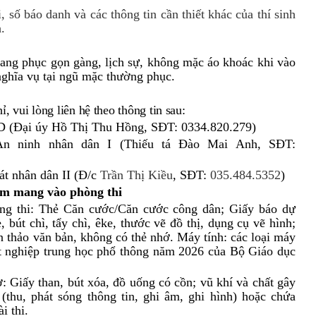
, số báo danh và các thông tin cần thiết khác của thí sinh
.
trang phục gọn gàng, lịch sự, không mặc áo khoác khi vào
 nghĩa vụ tại ngũ mặc thường phục.
, vui lòng liên hệ theo thông tin sau
:
D (Đại úy Hồ Thị Thu Hồng, SĐT: 0334.820.279)
n ninh nhân dân I (
Thiếu tá Đào Mai Anh, SĐT:
t nhân dân II (
Đ/c
Trần Thị Kiều
, SĐT:
035
.
484
.
5352
)
ấm mang vào phòng thi
ng thi: Thẻ Căn cước/Căn cước công dân; Giấy báo dự
, bút chì, tẩy chì, êke, thước vẽ đồ thị, dụng cụ vẽ hình;
 thảo văn bản, không có thẻ nhớ. Máy tính: các loại máy
tốt nghiệp trung học phổ thông năm 2026 của Bộ Giáo dục
 Giấy than, bút xóa, đồ uống có cồn; vũ khí và chất gây
in (thu, phát sóng thông tin, ghi âm, ghi hình) hoặc chứa
i thi.