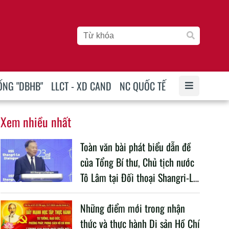
ỐNG "DBHB"
LLCT - XD CAND
NC QUỐC TẾ
Xem nhiều nhất
Toàn văn bài phát biểu dẫn đề
của Tổng Bí thư, Chủ tịch nước
Tô Lâm tại Đối thoại Shangri-La
lần thứ 23
Những điểm mới trong nhận
thức và thực hành Di sản Hồ Chí