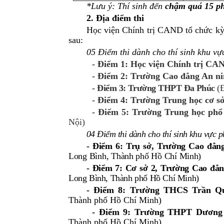
*Lưu ý: Thí sinh đến
chậm quá 15 p
2. Địa điểm thi
Học viện Chính trị CAND tổ chức kỳ 
sau:
05 Điểm thi dành cho thí sinh khu v
- Điểm 1: Học viện Chính trị CA
- Điểm 2: Trường Cao đẳng An n
- Điểm 3: Trường THPT Đa Phúc
(Đ
- Điểm 4: Trường Trung học cơ s
- Điểm 5: Trường Trung học ph
Nội)
04 Điểm thi dành cho thí sinh khu vực
p
- Điểm 6: Trụ sở, Trường Cao đẳn
Long Bình, Thành phố Hồ Chí Minh)
- Điểm 7: Cơ sở 2, Trường Cao đẳn
Long Bình, Thành phố Hồ Chí Minh)
- Điểm 8: Trường THCS Trần Q
Thành phố Hồ Chí Minh)
- Điểm 9: Trường THPT Dương
Thành phố Hồ Chí Minh)