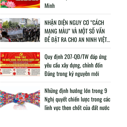
Minh
NHẬN DIỆN NGUY CƠ “CÁCH
MẠNG MÀU” VÀ MỘT SỐ VẤN
ĐỀ ĐẶT RA CHO AN NINH VIỆT
NAM TRONG BỐI CẢNH HIỆN
NAY
Quy định 207-QĐ/TW đáp ứng
yêu cầu xây dựng, chỉnh đốn
Đảng trong kỷ nguyên mới
Những định hướng lớn trong 9
Nghị quyết chiến lược trong các
lĩnh vực then chốt của đất nước