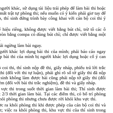
gười khác, sử dụng tài liệu trái phép để làm bài thi hoặc
mất trật tự phòng thi; nếu muốn có ý kiến phải giơ tay để
, thí sinh đứng trình bày công khai với cán bộ coi thi ý
hiệu riêng, không được viết bằng bút chì, trừ tô các ô
 tròn bằng compa có dùng bút chì; chỉ được viết bằng một
.
hải ngừng làm bài ngay.
ười khác lợi dụng bài thi của mình; phải báo cáo ngay
ợp bài thi của mình bị người khác lợi dụng hoặc cố ý can
oi thi, thí sinh nộp đề thi, giấy nháp, phiếu trả lời trắc
hi (đối với thi tự luận), phải ghi rõ số tờ giấy thi đã nộp
í sinh không làm được bài cũng phải nộp tờ giấy thi (đối
iệm (đối với bài thi trắc nghiệm), đề thi và giấy nháp.
vực thi trong suốt thời gian làm bài thi; Thí sinh được
t 2/3 thời gian làm bài. Tại các điểm thi, có bố trí phòng
khỏi phòng thi nhưng chưa được rời khỏi khu vực thi.
ợc ra khỏi phòng thi khi được phép của cán bộ coi thi và
; việc ra khỏi phòng thi, khu vực thi của thí sinh trong