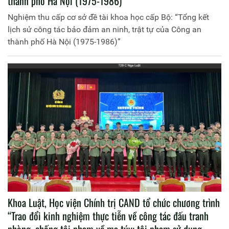
thành phố Hà Nội (1975-1986)”
Nghiệm thu cấp cơ sở đề tài khoa học cấp Bộ: “Tổng kết
lịch sử công tác bảo đảm an ninh, trật tự của Công an
thành phố Hà Nội (1975-1986)”
Khoa Luật, Học viện Chính trị CAND tổ chức chương trình
“Trao đổi kinh nghiệm thực tiễn về công tác đấu tranh
phòng, chống tội phạm về ma túy; tội phạm sử dụng