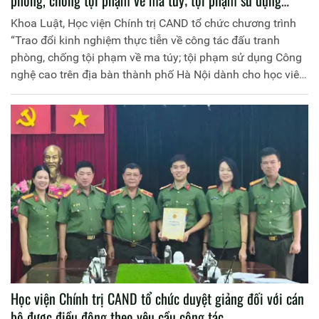
Công nghệ cao trên địa bàn thành phố Hà Nội dành cho
Khoa Luật, Học viện Chính trị CAND tổ chức chương trình
học viên hệ đại học chính quy tại Học viện Chính trị Công
“Trao đổi kinh nghiệm thực tiễn về công tác đấu tranh
an nhân dân”
phòng, chống tội phạm về ma túy; tội phạm sử dụng Công
nghệ cao trên địa bàn thành phố Hà Nội dành cho học viên
hệ đại học chính quy tại Học viện Chính trị Công an nhân
dân”
Học viện Chính trị CAND tổ chức duyệt giảng đối với cán
bộ được điều động theo yêu cầu công tác