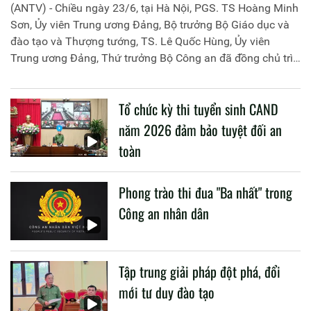
(ANTV) - Chiều ngày 23/6, tại Hà Nội, PGS. TS Hoàng Minh
Sơn, Ủy viên Trung ương Đảng, Bộ trưởng Bộ Giáo dục và
đào tạo và Thượng tướng, TS. Lê Quốc Hùng, Ủy viên
Trung ương Đảng, Thứ trưởng Bộ Công an đã đồng chủ trì
buổi làm việc với các đơn vị của 2 Bộ về một số nội dung
liên quan đến công tác giáo dục và đào tạo của lực lượng
Tổ chức kỳ thi tuyển sinh CAND
CAND.
năm 2026 đảm bảo tuyệt đối an
toàn
Phong trào thi đua "Ba nhất" trong
Công an nhân dân
Tập trung giải pháp đột phá, đổi
mới tư duy đào tạo