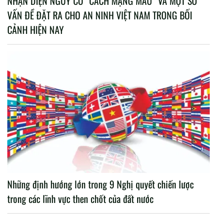
NHẬN DIỆN NGUY CƠ “CÁCH MẠNG MÀU” VÀ MỘT SỐ
VẤN ĐỀ ĐẶT RA CHO AN NINH VIỆT NAM TRONG BỐI
CẢNH HIỆN NAY
Những định hướng lớn trong 9 Nghị quyết chiến lược
trong các lĩnh vực then chốt của đất nước