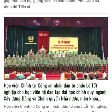
gặp mặt cán bộ, giảng viên có chức danh Phó Giáo sư,
trình độ Tiến sĩ
Học viện Chính trị Công an nhân dân tổ chức Lễ Tốt
nghiệp cho học viên hệ đào tạo đại học chính quy, ngành
Xây dựng Đảng và Chính quyền Nhà nước, niên khóa
2021 - 2026
Học viện Chính trị Công an nhân dân tổ chức Lễ Tốt nghiệp