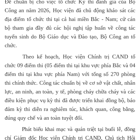
Để chuẩn bị cho việc tổ chức Kỳ thi đánh giá của Bộ
Công an năm 2026, Học viện đã chủ động khảo sát các
địa điểm tổ chức thi tại cả hai miền Bắc - Nam; cử cán
bộ tham gia đầy đủ các hội nghị tập huấn về công tác
tuyển sinh do Bộ Giáo dục và Đào tạo, Bộ Công an tổ
chức.
Theo kế hoạch, Học viện Chính trị CAND tổ
chức 09 điểm thi (05 điểm thi tại khu vực phía Bắc và 04
điểm thi tại khu vực phía Nam) với tổng số 270 phòng
thi chính thức. Công tác chuẩn bị về cơ sở vật chất, nhân
lực, an ninh, an toàn, y tế, phòng cháy chữa cháy và các
điều kiện phục vụ kỳ thi đã được triển khai đồng bộ, bảo
đảm kỳ thi diễn ra nghiêm túc, khách quan, công bằng,
đúng quy chế và an toàn tuyệt đối.
Phát biểu khai mạc và quán triệt tại buổi lễ, đồng
chí Giám đốc Học viện Chính trị CAND, Chủ tịch Hội