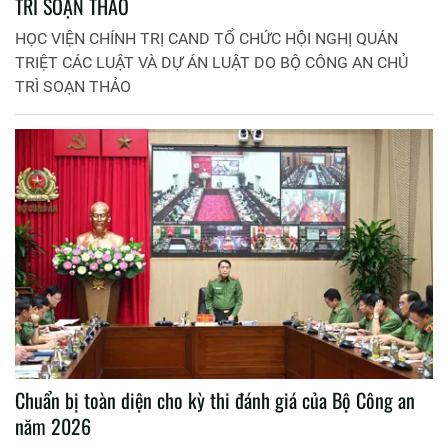
TRÌ SOẠN THẢO
HỌC VIỆN CHÍNH TRỊ CAND TỔ CHỨC HỘI NGHỊ QUÁN
TRIỆT CÁC LUẬT VÀ DỰ ÁN LUẬT DO BỘ CÔNG AN CHỦ
TRÌ SOẠN THẢO
Chuẩn bị toàn diện cho kỳ thi đánh giá của Bộ Công an
năm 2026