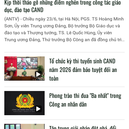
Kịp thời tháo gỡ những điểm nghẽn trong công tác giáo
dục, đào tạo CAND
(ANTV) - Chiều ngày 23/6, tại Hà Nội, PGS. TS Hoàng Minh
Sơn, Ủy viên Trung ương Đảng, Bộ trưởng Bộ Giáo dục và
đào tạo và Thượng tướng, TS. Lê Quốc Hùng, Ủy viên
Trung ương Đảng, Thứ trưởng Bộ Công an đã đồng chủ trì
buổi làm việc với các đơn vị của 2 Bộ về một số nội dung
liên quan đến công tác giáo dục và đào tạo của lực lượng
Tổ chức kỳ thi tuyển sinh CAND
CAND.
năm 2026 đảm bảo tuyệt đối an
toàn
Phong trào thi đua "Ba nhất" trong
Công an nhân dân
Tập trung giải pháp đột phá, đổi