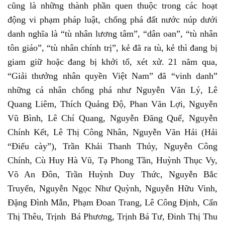
cũng là những thành phần quen thuộc trong các hoạt
động vi phạm pháp luật, chống phá đất nước núp dưới
danh nghĩa là “tù nhân lương tâm”, “dân oan”, “tù nhân
tôn giáo”, “tù nhân chính trị”, kẻ đã ra tù, kẻ thì đang bị
giam giữ hoặc đang bị khởi tố, xét xử. 21 năm qua,
“Giải thưởng nhân quyền Việt Nam” đã “vinh danh”
những cá nhân chống phá như Nguyễn Văn Lý, Lê
Quang Liêm, Thích Quảng Độ, Phan Văn Lợi, Nguyễn
Vũ Bình, Lê Chí Quang, Nguyễn Đăng Quế, Nguyễn
Chính Kết, Lê Thị Công Nhân, Nguyễn Văn Hải (Hải
“Điếu cày”), Trần Khải Thanh Thủy, Nguyễn Công
Chính, Cù Huy Hà Vũ, Tạ Phong Tần, Huỳnh Thục Vy,
Võ An Đôn, Trần Huỳnh Duy Thức, Nguyễn Bắc
Truyển, Nguyễn Ngọc Như Quỳnh, Nguyễn Hữu Vinh,
Đặng Đình Mẫn, Phạm Đoan Trang, Lê Công Định, Cấn
Thị Thêu, Trịnh Bá Phương, Trịnh Bá Tư, Đinh Thị Thu