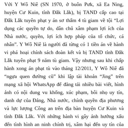
Với Y Wô Niê (SN 1970, ở buôn Pưk, xã Ea Ning,
huyện Cư Kuin, tỉnh Đắk Lắk), bị TAND cấp cao tại
Đắk Lắk tuyên phạt y án sơ thẩm 4 tù giam về tội “Lợi
dụng các quyền tự do, dân chủ xâm phạm lợi ích của
Nhà nước, quyền, lợi ích hợp pháp của tổ chức, cá
nhân”. Y Wô Niê là người đã từng có 1 tiền án về hành
vi phá hoại chính sách đoàn kết và bị TAND tỉnh Đắk
Lắk tuyên phạt 9 năm tù giam. Vậy nhưng sau khi chấp
hành xong án phạt tù vào tháng 12/2011, Y Wô Niê đã
“ngựa quen đường cũ” khi lập tài khoản “Jing” trên
mạng xã hội WhatsApp để đăng tải nhiều bài viết, hình
ảnh có nội dung vu khống, xúc phạm, bôi nhọ uy tín,
danh dự của Đảng, Nhà nước, chính quyền địa phương
và lực lượng Công an trên địa bàn huyện Cư Kuin và
tỉnh Đắk Lắk. Với những hành vi gây ảnh hưởng xấu
đến tình hình an ninh chính trị, xâm hại đến uy tín của