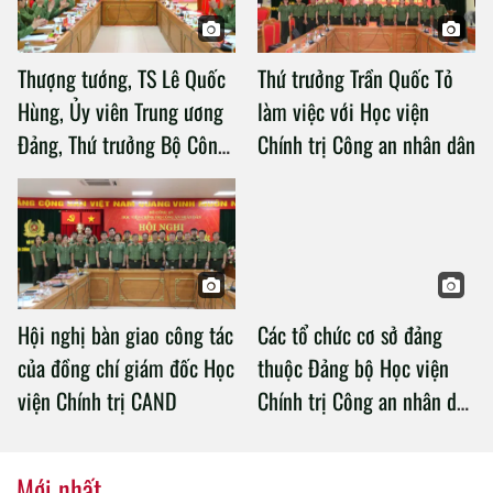
Thượng tướng, TS Lê Quốc
Thứ trưởng Trần Quốc Tỏ
Hùng, Ủy viên Trung ương
làm việc với Học viện
Đảng, Thứ trưởng Bộ Công
Chính trị Công an nhân dân
an làm việc với Học viện
Chính trị Công an nhân dân
Hội nghị bàn giao công tác
Các tổ chức cơ sở đảng
của đồng chí giám đốc Học
thuộc Đảng bộ Học viện
viện Chính trị CAND
Chính trị Công an nhân dân
tổ chức thành công Đại hội
nhiệm kỳ 2020 – 2025
Mới nhất