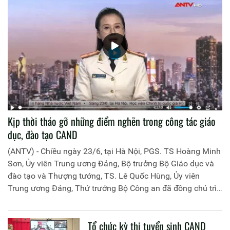
Kịp thời tháo gỡ những điểm nghẽn trong công tác giáo
dục, đào tạo CAND
(ANTV) - Chiều ngày 23/6, tại Hà Nội, PGS. TS Hoàng Minh
Sơn, Ủy viên Trung ương Đảng, Bộ trưởng Bộ Giáo dục và
đào tạo và Thượng tướng, TS. Lê Quốc Hùng, Ủy viên
Trung ương Đảng, Thứ trưởng Bộ Công an đã đồng chủ trì
buổi làm việc với các đơn vị của 2 Bộ về một số nội dung
liên quan đến công tác giáo dục và đào tạo của lực lượng
Tổ chức kỳ thi tuyển sinh CAND
CAND.