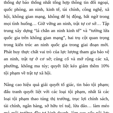
thống dự báo thống nhất tổng hợp thông tin đối ngoại,
quốc phòng, an ninh, kinh tế, tài chính, công nghệ, xã
hội, không gian mạng, không để bị động, bất ngờ trong
mọi tình huống… Giữ vững an ninh, trật tự cơ sở… Tập
trung xây dựng “lá chắn an ninh kinh tế” và “tường lửa
quốc gia trên không gian mạng”, hai trụ cột quan trọng
trong kiến trúc an ninh quốc gia trong giai đoạn mới.
Phát huy thực chất vai trò của lực lượng tham gia bảo vệ
an ninh, trật tự ở cơ sở; củng cố và mở rộng các xã,
phường, không ma túy; quyết liệt kéo giảm thêm 10%
tội phạm về trật tự xã hội.
Nâng cao hiệu quả giải quyết tố giác, tin báo tội phạm;
đấu tranh quyết liệt với các loại tội phạm, nhất là các
loại tội phạm thao túng thị trường, trục lợi chính sách,
tài chính, ngân hàng, sở hữu trí tuệ, lừa đảo… làm méo
mó môi trường đầu tư kinh doanh, làm suy yếu nội lực