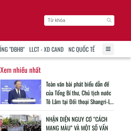
ỐNG "DBHB"
LLCT - XD CAND
NC QUỐC TẾ
Xem nhiều nhất
Toàn văn bài phát biểu dẫn đề
của Tổng Bí thư, Chủ tịch nước
Tô Lâm tại Đối thoại Shangri-La
lần thứ 23
NHẬN DIỆN NGUY CƠ “CÁCH
MẠNG MÀU” VÀ MỘT SỐ VẤN