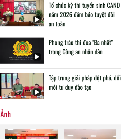
Bộ về một số nội dung liên quan đến công tác giáo dục
Tổ chức kỳ thi tuyển sinh CAND
và đào tạo của lực lượng CAND.
năm 2026 đảm bảo tuyệt đối
an toàn
Phong trào thi đua "Ba nhất"
trong Công an nhân dân
Tập trung giải pháp đột phá, đổi
mới tư duy đào tạo
Ảnh