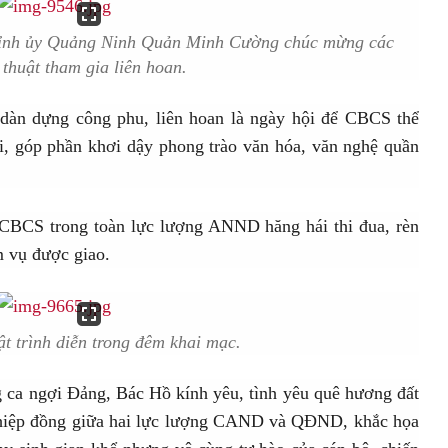
Tỉnh ủy Quảng Ninh Quản Minh Cường chúc mừng các
thuật tham gia liên hoan.
 dàn dựng công phu, liên hoan là ngày hội để CBCS thể
hỏi, góp phần khơi dậy phong trào văn hóa, văn nghệ quần
n CBCS trong toàn lực lượng ANND hăng hái thi đua, rèn
m vụ được giao.
ật trình diễn trong đêm khai mạc.
ng ca ngợi Đảng, Bác Hồ kính yêu, tình yêu quê hương đất
p hiệp đồng giữa hai lực lượng CAND và QĐND, khắc họa