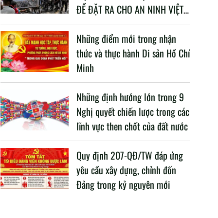
ĐỀ ĐẶT RA CHO AN NINH VIỆT
NAM TRONG BỐI CẢNH HIỆN
NAY
Những điểm mới trong nhận
thức và thực hành Di sản Hồ Chí
Minh
Những định hướng lớn trong 9
Nghị quyết chiến lược trong các
lĩnh vực then chốt của đất nước
Quy định 207-QĐ/TW đáp ứng
yêu cầu xây dựng, chỉnh đốn
Đảng trong kỷ nguyên mới