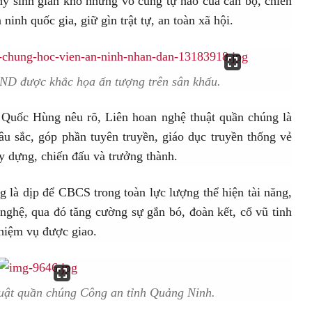
y sinh gian khổ nhưng vô cùng tự hào của cán bộ, chiến
inh quốc gia, giữ gìn trật tự, an toàn xã hội.
ND được khắc họa ấn tượng trên sân khấu.
ê Quốc Hùng nêu rõ, Liên hoan nghệ thuật quần chúng là
sâu sắc, góp phần tuyên truyền, giáo dục truyền thống vẻ
dựng, chiến đấu và trưởng thành.
là dịp để CBCS trong toàn lực lượng thể hiện tài năng,
 nghệ, qua đó tăng cường sự gắn bó, đoàn kết, cổ vũ tinh
nhiệm vụ được giao.
uật quần chúng Công an tỉnh Quảng Ninh.