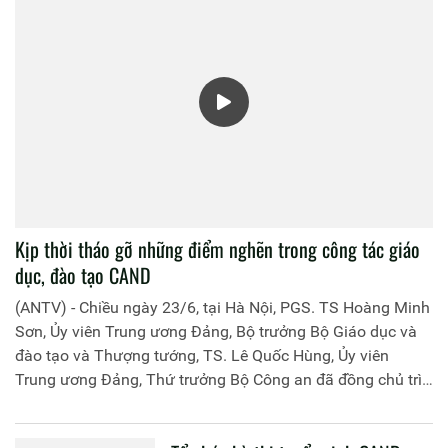
Kịp thời tháo gỡ những điểm nghẽn trong công tác giáo
dục, đào tạo CAND
(ANTV) - Chiều ngày 23/6, tại Hà Nội, PGS. TS Hoàng Minh
Sơn, Ủy viên Trung ương Đảng, Bộ trưởng Bộ Giáo dục và
đào tạo và Thượng tướng, TS. Lê Quốc Hùng, Ủy viên
Trung ương Đảng, Thứ trưởng Bộ Công an đã đồng chủ trì
buổi làm việc với các đơn vị của 2 Bộ về một số nội dung
liên quan đến công tác giáo dục và đào tạo của lực lượng