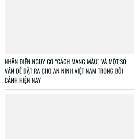
NHẬN DIỆN NGUY CƠ “CÁCH MẠNG MÀU” VÀ MỘT SỐ
VẤN ĐỀ ĐẶT RA CHO AN NINH VIỆT NAM TRONG BỐI
CẢNH HIỆN NAY