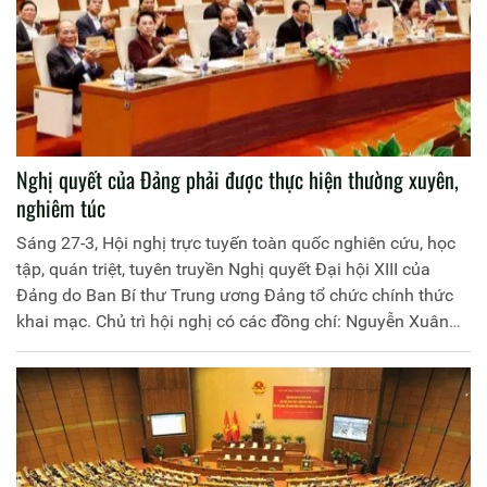
Nghị quyết của Đảng phải được thực hiện thường xuyên,
nghiêm túc
Sáng 27-3, Hội nghị trực tuyến toàn quốc nghiên cứu, học
tập, quán triệt, tuyên truyền Nghị quyết Đại hội XIII của
Đảng do Ban Bí thư Trung ương Đảng tổ chức chính thức
khai mạc. Chủ trì hội nghị có các đồng chí: Nguyễn Xuân
Phúc - Ủy viên Bộ Chính trị, Thủ tướng Chính phủ; Nguyễn
Thị Kim Ngân - Ủy viên Bộ Chính trị khóa XII, Chủ tịch Quốc
hội; Võ Văn Thưởng - Ủy viên Bộ Chính trị, Thường trực Ban
Bí thư.