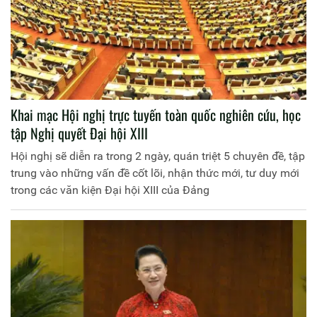
Khai mạc Hội nghị trực tuyến toàn quốc nghiên cứu, học
tập Nghị quyết Đại hội XIII
Hội nghị sẽ diễn ra trong 2 ngày, quán triệt 5 chuyên đề, tập
trung vào những vấn đề cốt lõi, nhận thức mới, tư duy mới
trong các văn kiện Đại hội XIII của Đảng