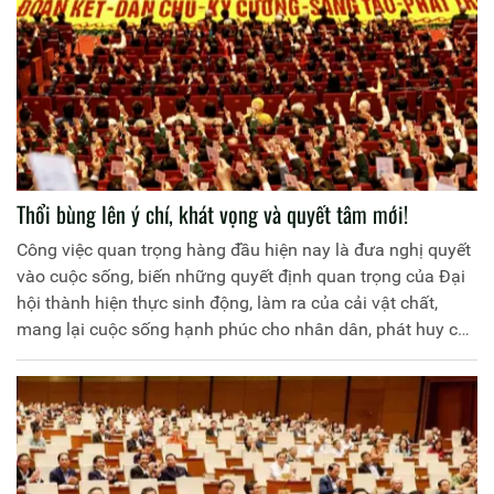
Thổi bùng lên ý chí, khát vọng và quyết tâm mới!
Công việc quan trọng hàng đầu hiện nay là đưa nghị quyết
vào cuộc sống, biến những quyết định quan trọng của Đại
hội thành hiện thực sinh động, làm ra của cải vật chất,
mang lại cuộc sống hạnh phúc cho nhân dân, phát huy cao
độ tinh thần yêu nước, ý chí tự lực, tự cường, sức mạnh đại
đoàn kết toàn dân tộc và khát vọng phát triển đất nước
phồn vinh, hạnh phúc, thực hiện thắng lợi Nghị quyết Đại
hội XIII của Đảng…