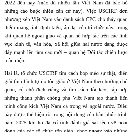
2022 đến nay (mặc dù nhiều lần Việt Nam đã bác bỏ
những cáo buộc thiếu căn cứ này). Việc USCIRF đơn
phương xếp Việt Nam vào danh sách CPC cho thấy quan
điểm mang tính định kiến, áp đặt của tổ chức này, trong
khi quan hệ ngoại giao và quan hệ hợp tác trên các lĩnh
vực kinh tế, văn hóa, xã hội giữa hai nước đang được
đẩy mạnh lên tầm cao mới – quan hệ Đối tác chiến lược
toàn diện.
Hai là, tổ chức USCIRF tìm cách bóp méo sự thật, diễn
giải tình hình tự do tôn giáo ở Việt Nam theo hướng chủ
quan, có chủ đích riêng và tìm cách lôi kéo, tập hợp
những thành phần chống phá Việt Nam tạo thành liên
minh công kích Việt Nam cả trong và ngoài nước. Điều
này được thể hiện rõ trong nội dung của bản phúc trình
năm 2025 khi họ đã cố tình đánh giá sai lệch về hoạt
động của các tổ chức tôn giáo, chọc ngoáy vào những