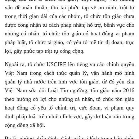
vấn đề mâu thuẫn, tồn tại phức tạp về an ninh, trật tự
trong thời gian dài của các nhóm, tổ chức tôn giáo chưa
được công nhận tư cách pháp nhân; hỗ trợ, bênh vực cho
những cá nhân, tổ chức tôn giáo có hoạt động vi phạm
pháp luật, tổ chức tà giáo, có yếu tố mê tín dị đoan, trục
lợi, gây phức tạp trật tự công cộng.
Ngoài ra, tổ chức USCIRF lên tiếng vu cáo chính quyền
Việt Nam trong cách thức quản lý, vận hành mô hình
quản lý nhà nước trên lĩnh vực tôn giáo, từ đó yêu cầu
Việt Nam sửa đổi Luật Tín ngưỡng, tôn giáo năm 2016
theo hướng có lợi cho những cá nhân, tổ chức tôn giáo
hoạt động có yếu tố chính trị, cực đoan, vi phạm quy
định pháp luật trên nhiều lĩnh vực, gây dư luận xấu trong
cộng đồng xã hội.
Ba là, những nhận định, đánh giá sai lệch trong bản phúc