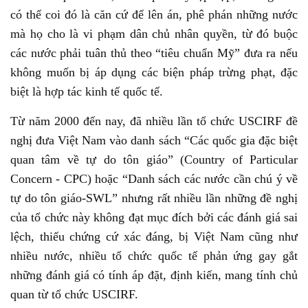
có thể coi đó là căn cứ để lên án, phê phán những nước
mà họ cho là vi phạm dân chủ nhân quyền, từ đó buộc
các nước phải tuân thủ theo “tiêu chuẩn Mỹ” đưa ra nếu
không muốn bị áp dụng các biện pháp trừng phạt, đặc
biệt là hợp tác kinh tế quốc tế.
Từ năm 2000 đến nay, đã nhiều lần tổ chức USCIRF đề
nghị đưa Việt Nam vào danh sách “Các quốc gia đặc biệt
quan tâm về tự do tôn giáo” (Country of Particular
Concern - CPC) hoặc “Danh sách các nước cần chú ý về
tự do tôn giáo-SWL” nhưng rất nhiều lần những đề nghị
của tổ chức này không đạt mục đích bởi các đánh giá sai
lệch, thiếu chứng cứ xác đáng, bị Việt Nam cũng như
nhiều nước, nhiều tổ chức quốc tế phản ứng gay gắt
những đánh giá có tính áp đặt, định kiến, mang tính chủ
quan từ tổ chức USCIRF.