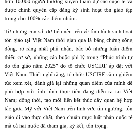
hơn 10.000 người thường xuyên tham dự các cuộc lễ và
được chính quyền cấp đăng ký sinh hoạt tôn giáo tập
trung cho 100% các điểm nhóm.
Từ những con số, dữ liệu nêu trên về tình hình sinh hoạt
tôn giáo tại Việt Nam thời gian qua là bằng chứng sống
động, rõ ràng nhất phủ nhận, bác bỏ những luận điểm
thiếu cơ sở, những cáo buộc phi lý trong “Phúc trình tự
do tôn giáo năm 2025” do tổ chức USCIRF áp đặt với
Việt Nam. Thiết nghĩ rằng, tổ chức USCIRF cần nghiêm
túc xem xét, đánh giá lại những quan điểm của mình để
phù hợp với tình hình thực tiễn đang diễn ra tại Việt
Nam; đồng thời, tạo mối liên kết thúc đẩy quan hệ hợp
tác giữa Mỹ với Việt Nam trên lĩnh vực tín ngưỡng, tôn
giáo đi vào thực chất, theo chuẩn mực luật pháp quốc tế
mà cả hai nước đã tham gia, ký kết, tôn trọng.