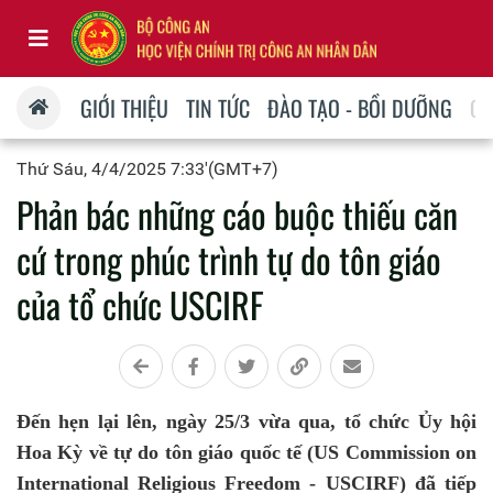
GIỚI THIỆU
TIN TỨC
ĐÀO TẠO - BỒI DƯỠNG
QU
Thứ Sáu, 4/4/2025 7:33'(GMT+7)
Phản bác những cáo buộc thiếu căn
cứ trong phúc trình tự do tôn giáo
của tổ chức USCIRF
Đến hẹn lại lên, ngày 25/3 vừa qua, tổ chức Ủy hội
Hoa Kỳ về tự do tôn giáo quốc tế (US Commission on
International Religious Freedom - USCIRF) đã tiếp