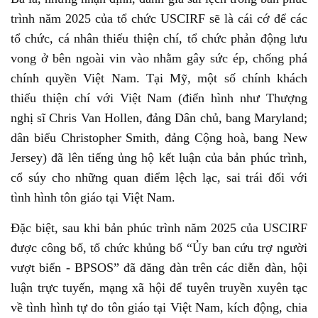
trình năm 2025 của tổ chức USCIRF sẽ là cái cớ để các
tổ chức, cá nhân thiếu thiện chí, tổ chức phản động lưu
vong ở bên ngoài vin vào nhằm gây sức ép, chống phá
chính quyền Việt Nam. Tại Mỹ, một số chính khách
thiếu thiện chí với Việt Nam (điển hình như Thượng
nghị sĩ Chris Van Hollen, đảng Dân chủ, bang Maryland;
dân biểu Christopher Smith, đảng Cộng hoà, bang New
Jersey) đã lên tiếng ủng hộ kết luận của bản phúc trình,
cổ súy cho những quan điểm lệch lạc, sai trái đối với
tình hình tôn giáo tại Việt Nam.
Đặc biệt, sau khi bản phúc trình năm 2025 của USCIRF
được công bố, tổ chức khủng bố “Ủy ban cứu trợ người
vượt biển - BPSOS” đã đăng đàn trên các diễn đàn, hội
luận trực tuyến, mạng xã hội để tuyên truyền xuyên tạc
về tình hình tự do tôn giáo tại Việt Nam, kích động, chia