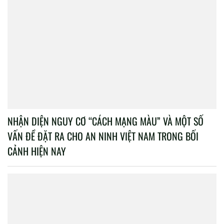
NHẬN DIỆN NGUY CƠ “CÁCH MẠNG MÀU” VÀ MỘT SỐ
VẤN ĐỀ ĐẶT RA CHO AN NINH VIỆT NAM TRONG BỐI
CẢNH HIỆN NAY