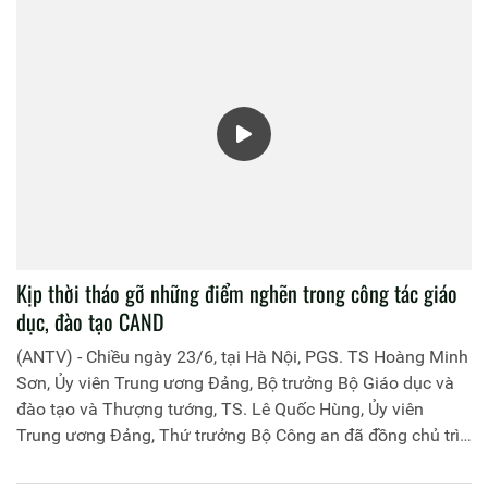
Kịp thời tháo gỡ những điểm nghẽn trong công tác giáo
dục, đào tạo CAND
(ANTV) - Chiều ngày 23/6, tại Hà Nội, PGS. TS Hoàng Minh
Sơn, Ủy viên Trung ương Đảng, Bộ trưởng Bộ Giáo dục và
đào tạo và Thượng tướng, TS. Lê Quốc Hùng, Ủy viên
Trung ương Đảng, Thứ trưởng Bộ Công an đã đồng chủ trì
buổi làm việc với các đơn vị của 2 Bộ về một số nội dung
liên quan đến công tác giáo dục và đào tạo của lực lượng