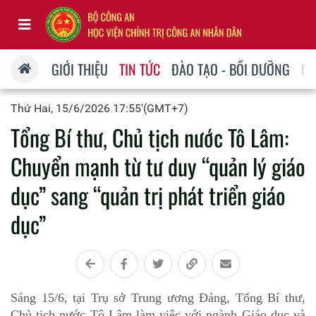
GIỚI THIỆU
TIN TỨC
ĐÀO TẠO - BỒI DƯỠNG
QU
Thứ Hai, 15/6/2026 17:55'(GMT+7)
Tổng Bí thư, Chủ tịch nước Tô Lâm:
Chuyển mạnh từ tư duy “quản lý giáo
dục” sang “quản trị phát triển giáo
dục”
Sáng 15/6, tại Trụ sở Trung ương Đảng, Tổng Bí thư,
Chủ tịch nước Tô Lâm làm việc với ngành Giáo dục và