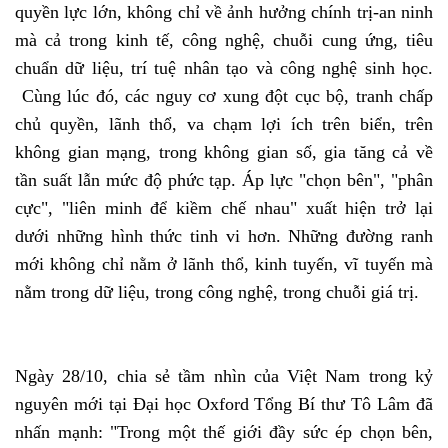
quyền lực lớn, không chỉ về ảnh hưởng chính trị-an ninh
mà cả trong kinh tế, công nghệ, chuỗi cung ứng, tiêu
chuẩn dữ liệu, trí tuệ nhân tạo và công nghệ sinh học.
Cùng lúc đó, các nguy cơ xung đột cục bộ, tranh chấp
chủ quyền, lãnh thổ, va chạm lợi ích trên biển, trên
không gian mạng, trong không gian số, gia tăng cả về
tần suất lẫn mức độ phức tạp. Áp lực "chọn bên", "phân
cực", "liên minh để kiềm chế nhau" xuất hiện trở lại
dưới những hình thức tinh vi hơn. Những đường ranh
mới không chỉ nằm ở lãnh thổ, kinh tuyến, vĩ tuyến mà
nằm trong dữ liệu, trong công nghệ, trong chuỗi giá trị.
Ngày 28/10, chia sẻ tầm nhìn của Việt Nam trong kỷ
nguyên mới tại Đại học Oxford Tổng Bí thư Tô Lâm đã
nhấn mạnh: "Trong một thế giới đầy sức ép chọn bên,