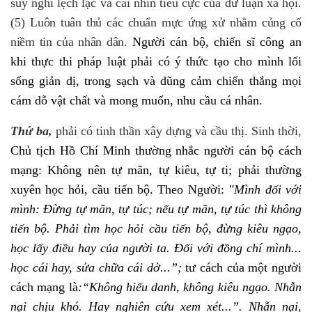
suy nghĩ lệch lạc và cái nhìn tiêu cực của dư luận xã hội.
(5)
Luôn tuân thủ các chuẩn mực ứng xử nhằm củng cố
niềm tin của nhân dân.
Người cán bộ, chiến sĩ công an
khi thực thi pháp luật phải có ý thức tạo cho mình lối
sống giản dị, trong sạch và dũng cảm chiến thắng mọi
cám dỗ vật chất và mong muốn, nhu cầu cá nhân.
Thứ ba,
phải có tinh thần xây dựng và cầu thị. Sinh thời,
Chủ tịch Hồ Chí Minh thường nhắc người cán bộ cách
mạng: Không nên tự mãn, tự kiêu, tự ti; phải thường
xuyên học hỏi, cầu tiến bộ. Theo Người:
"Mình đối với
mình: Đừng tự mãn, tự túc; nếu tự mãn, tự túc thì không
tiến bộ. Phải tìm học hỏi cầu tiến bộ, đừng kiêu ngạo,
học lấy điều hay của người ta. Đối với đồng chí mình...
học cái hay, sửa chữa cái dở...”;
tư cách của một người
cách mạng là
:
“Không hiếu danh, không kiêu ngạo. Nhẫn
nại chịu khó. Hay nghiên cứu xem xét...”.
Nhẫn nại,