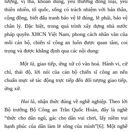
lượng, vị tha, khoan dung, yêu thương đồng loại, yêu
thiên nhiên, tổ quốc, sống có trách nhiệm với bản thân,
cộng đồng, biết đấu tranh bảo vệ lẽ đúng, lẽ phải, bảo vệ
chân lý. Đặc biệt, trong quá trình xây dựng nhà nước
pháp quyền XHCN Việt Nam, phong cách nhân văn của
mỗi cán bộ, chiến sĩ công an luôn được quan tâm, coi
trọng và được khẳng định qua các nội dung:
Một là
, giao tiếp, ứng xử có văn hoá. Hành vi, cử
chỉ, thái độ, lời nói của cán bộ chiến sĩ công an nếu
chuẩn mực sẽ tác động trực tiếp đến đối tượng giao tiếp,
ứng xử.
Hai là
, nhận thức đúng về nghề nghiệp.
Theo lời
Bộ trưởng Bộ Công an Trần Quốc Hoàn, đây là nghề
“thức cho dân ngủ, gác cho dân vui chơi, lấy niềm vui
hạnh phúc của dân làm lẽ sống của mình”
[6]
. Một nghề