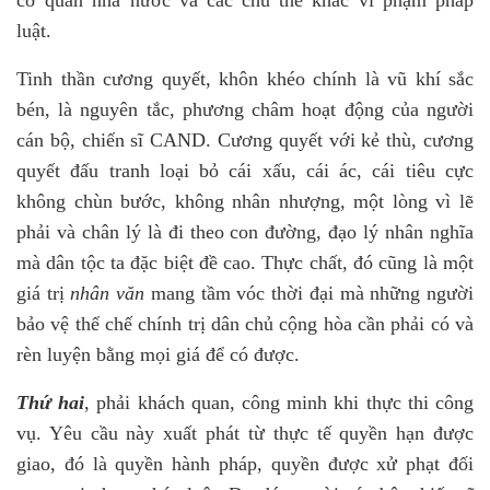
cơ quan nhà nước và các chủ thể khác vi phạm pháp
luật.
Tinh thần cương quyết, khôn khéo chính là vũ khí sắc
bén, là nguyên tắc, phương châm hoạt động của người
cán bộ, chiến sĩ CAND. Cương quyết với kẻ thù, cương
quyết đấu tranh loại bỏ cái xấu, cái ác, cái tiêu cực
không chùn bước, không nhân nhượng, một lòng vì lẽ
phải và chân lý là đi theo con đường, đạo lý nhân nghĩa
mà dân tộc ta đặc biệt đề cao. Thực chất, đó cũng là một
giá trị
nhân văn
mang tầm vóc thời đại mà những người
bảo vệ thể chế chính trị dân chủ cộng hòa cần phải có và
rèn luyện bằng mọi giá để có được.
Thứ hai
, phải khách quan, công minh khi thực thi công
vụ.
Yêu cầu này xuất phát từ thực tế quyền hạn được
giao, đó là quyền hành pháp, quyền được xử phạt đối