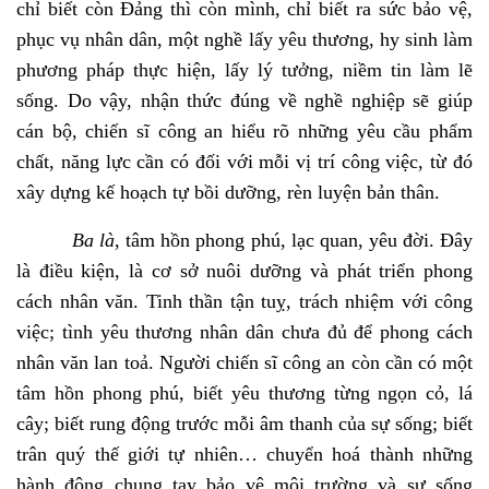
chỉ biết còn Đảng thì còn mình, chỉ biết ra sức bảo vệ,
phục vụ nhân dân, một nghề lấy yêu thương, hy sinh làm
phương pháp thực hiện, lấy lý tưởng, niềm tin làm lẽ
sống. Do vậy, nhận thức đúng về nghề nghiệp sẽ giúp
cán bộ, chiến sĩ công an hiểu rõ những yêu cầu phẩm
chất, năng lực cần có đối với mỗi vị trí công việc, từ đó
xây dựng kế hoạch tự bồi dưỡng, rèn luyện bản thân.
Ba là
, tâm hồn phong phú, lạc quan, yêu đời. Đây
là điều kiện, là cơ sở nuôi dưỡng và phát triển phong
cách nhân văn. Tinh thần tận tuỵ, trách nhiệm với công
việc; tình yêu thương nhân dân chưa đủ để phong cách
nhân văn lan toả. Người chiến sĩ công an còn cần có một
tâm hồn phong phú, biết yêu thương từng ngọn cỏ, lá
cây; biết rung động trước mỗi âm thanh của sự sống; biết
trân quý thế giới tự nhiên… chuyển hoá thành những
hành động chung tay bảo vệ môi trường và sự sống