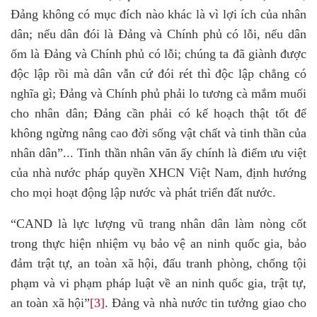
Đảng không có mục đích nào khác là vì lợi ích của nhân
dân; nếu dân đói là Đảng và Chính phủ có lỗi, nếu dân
ốm là Đảng và Chính phủ có lỗi; chúng ta đã giành được
độc lập rồi mà dân vẫn cứ đói rét thì độc lập chẳng có
nghĩa gì; Đảng và Chính phủ phải lo tương cà mắm muối
cho nhân dân; Đảng cần phải có kế hoạch thật tốt để
không ngừng nâng cao đời sống vật chất và tinh thần của
nhân dân”... Tinh thần nhân văn ấy chính là điểm ưu việt
của nhà nước pháp quyền XHCN Việt Nam, định hướng
cho mọi hoạt động lập nước và phát triển đất nước.
“CAND là lực lượng vũ trang nhân dân làm nòng cốt
trong thực hiện nhiệm vụ bảo vệ an ninh quốc gia, bảo
đảm trật tự, an toàn xã hội, đấu tranh phòng, chống tội
phạm và vi phạm pháp luật về an ninh quốc gia, trật tự,
an toàn xã hội”
[3]
.
Đảng và nhà nước tin tưởng giao cho