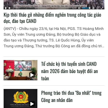
Kịp thời tháo gỡ những điểm nghẽn trong công tác giáo
dục, đào tạo CAND
(ANTV) - Chiều ngày 23/6, tại Hà Nội, PGS. TS Hoàng Minh
Sơn, Ủy viên Trung ương Đảng, Bộ trưởng Bộ Giáo dục và
đào tạo và Thượng tướng, TS. Lê Quốc Hùng, Ủy viên
Trung ương Đảng, Thứ trưởng Bộ Công an đã đồng chủ trì
buổi làm việc với các đơn vị của 2 Bộ về một số nội dung
liên quan đến công tác giáo dục và đào tạo của lực lượng
Tổ chức kỳ thi tuyển sinh CAND
CAND.
năm 2026 đảm bảo tuyệt đối an
toàn
Phong trào thi đua "Ba nhất" trong
Công an nhân dân