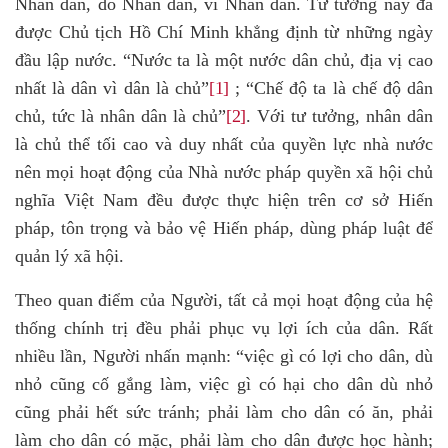
Nhân dân, do Nhân dân, vì Nhân dân. Tư tưởng này đã
được Chủ tịch Hồ Chí Minh khẳng định từ những ngày
đầu lập nước. “Nước ta là một nước dân chủ, địa vị cao
nhất là dân vì dân là chủ”
[1]
; “Chế độ ta là chế độ dân
chủ, tức là nhân dân là chủ”
[2]
. Với tư tưởng, nhân dân
là chủ thể tối cao và duy nhất của quyền lực nhà nước
nên mọi hoạt động của Nhà nước pháp quyền xã hội chủ
nghĩa Việt Nam đều được thực hiện trên cơ sở Hiến
pháp, tôn trọng và bảo vệ Hiến pháp, dùng pháp luật để
quản lý xã hội.
Theo quan điểm của Người, tất cả mọi hoạt động của hệ
thống chính trị đều phải phục vụ lợi ích của dân. Rất
nhiều lần, Người nhấn mạnh: “việc gì có lợi cho dân, dù
nhỏ cũng cố gắng làm, việc gì có hại cho dân dù nhỏ
cũng phải hết sức tránh; phải làm cho dân có ăn, phải
làm cho dân có mặc, phải làm cho dân được học hành;