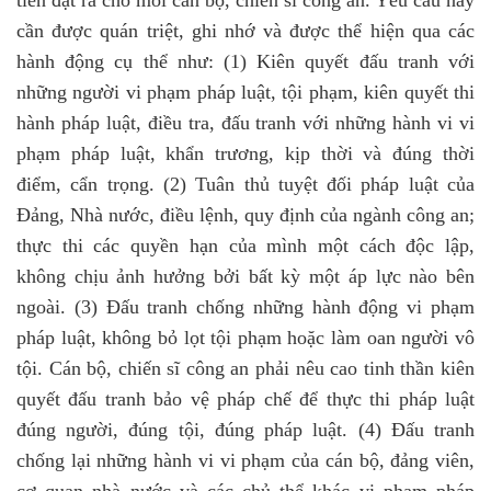
tiên đặt ra cho mỗi cán bộ, chiến sĩ công an. Yêu cầu này
cần được quán triệt, ghi nhớ và được thể hiện qua các
hành động cụ thể như: (1) Kiên quyết đấu tranh với
những người vi phạm pháp luật, tội phạm, kiên quyết thi
hành pháp luật, điều tra, đấu tranh với những hành vi vi
phạm pháp luật, khẩn trương, kịp thời và đúng thời
điểm, cẩn trọng. (2) Tuân thủ tuyệt đối pháp luật của
Đảng, Nhà nước, điều lệnh, quy định của ngành công an;
thực thi các quyền hạn của mình một cách độc lập,
không chịu ảnh hưởng bởi bất kỳ một áp lực nào bên
ngoài. (3) Đấu tranh chống những hành động vi phạm
pháp luật, không bỏ lọt tội phạm hoặc làm oan người vô
tội. Cán bộ, chiến sĩ công an phải nêu cao tinh thần kiên
quyết đấu tranh bảo vệ pháp chế để thực thi pháp luật
đúng người, đúng tội, đúng pháp luật. (4) Đấu tranh
chống lại những hành vi vi phạm của cán bộ, đảng viên,