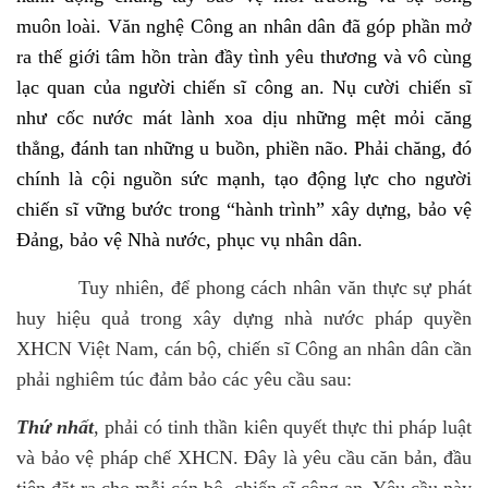
muôn loài. Văn nghệ Công an nhân dân đã góp phần mở
ra thế giới tâm hồn tràn đầy tình yêu thương và vô cùng
lạc quan của người chiến sĩ công an. Nụ cười chiến sĩ
như cốc nước mát lành xoa dịu những mệt mỏi căng
thẳng, đánh tan những u buồn, phiền não. Phải chăng, đó
chính là cội nguồn sức mạnh, tạo động lực cho người
chiến sĩ vững bước trong “hành trình” xây dựng, bảo vệ
Đảng, bảo vệ Nhà nước, phục vụ nhân dân.
Tuy nhiên, để phong cách nhân văn thực sự phát
huy hiệu quả trong xây dựng nhà nước pháp quyền
XHCN Việt Nam, cán bộ, chiến sĩ Công an nhân dân cần
phải nghiêm túc đảm bảo các yêu cầu sau:
Thứ nhất
, phải có tinh thần kiên quyết thực thi pháp luật
và bảo vệ pháp chế XHCN. Đây là yêu cầu căn bản, đầu