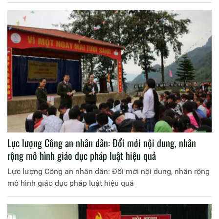
tâm của đổi mới hệ thống chính trị”[1]. Trên tinh thần
nhiệm vụ trọng tâm này, Đại hội XIII đề ra một số giải pháp
xây dựng, hoàn thiện Nhà nước pháp quyền xã hội chủ
nghĩa Việt Nam đến năm 2030, định hướng đến năm 2045.
Đó là các giải pháp định hướng cơ bản sau:
Lực lượng Công an nhân dân: Đổi mới nội dung, nhân
rộng mô hình giáo dục pháp luật hiệu quả
Lực lượng Công an nhân dân: Đổi mới nội dung, nhân rộng
mô hình giáo dục pháp luật hiệu quả