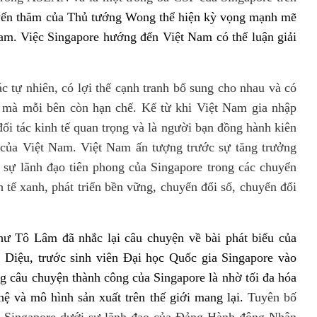
huyến thăm của Thủ tướng Wong thể hiện kỳ vọng mạnh mẽ
am. Việc Singapore hướng đến Việt Nam có thể luận giải
c tự nhiên, có lợi thế cạnh tranh bổ sung cho nhau và có
ực mà mỗi bên còn hạn chế.
Kể từ khi Việt Nam gia nhập
 tác kinh tế quan trọng và là người bạn đồng hành kiên
ộ của Việt Nam. Việt Nam ấn tượng trước sự tăng trưởng
 sự lãnh đạo tiên phong của Singapore trong các chuyển
h tế xanh, phát triển bền vững, chuyển đổi số, chuyển đổi
hư Tô Lâm đã nhắc lại câu chuyện về bài phát biểu của
 Diệu, trước sinh viên Đại học Quốc gia Singapore vào
g câu chuyện thành công của Singapore là nhờ tối đa hóa
hệ và mô hình sản xuất trên thế giới mang lại.
Tuyên bố