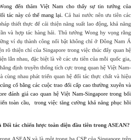
Wong đến thăm Việt Nam cho thấy sự tin tưởng của
đối tác này có thể mang lại.
C
ả hai nước nên ưu tiên các
háp thiết thực để cải thiện năng suất lao động, khả năng
cần và hợp tác hàng hải.
Thủ tướng
Wong hy vọng rằng
hững ví dụ thành công nổi bật không chỉ ở Đông Nam Á
n rõ thiện chí của Singapore trong việc thúc đẩy quan hệ
iện lẫn nhau, đặc biệt là về các ưu tiên của mỗi quốc gia,
khẳng định truyền thống tích cực trong quan hệ Việt Nam-
à cùng nhau phát triển quan hệ đối tác thực chất và hiệu
ủng cố bằng các cuộc trao đổi cấp cao thường xuyên và
ore
đánh giá cao quan hệ Việt Nam-Singapore trong bối
ến toàn cầu, trong việc tăng cường khả năng phục hồi
là Đối tác chiến lược toàn diện đầu tiên trong ASEAN?
 trong ASEAN và là một trong ba CSP của Singapore
trên