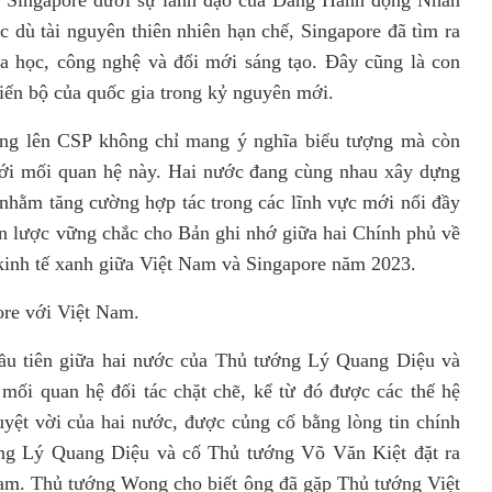
của Singapore dưới sự lãnh đạo của Đảng Hành động Nhân
 dù tài nguyên thiên nhiên hạn chế, Singapore đã tìm ra
a học, công nghệ và đổi mới sáng tạo. Đây cũng là con
iến bộ của quốc gia trong kỷ nguyên mới.
ơng lên CSP không chỉ mang ý nghĩa biểu tượng mà còn
ới mối quan hệ này. Hai
nước
đang cùng nhau xây dựng
t nhằm tăng cường hợp tác trong các lĩnh vực mới nổi đầy
n lược vững chắc cho Bản ghi nhớ giữa hai Chính phủ về
kinh tế xanh giữa Việt Nam và Singapore năm 2023.
ore với Việt Nam.
ầu tiên giữa hai nước của Thủ tướng Lý Quang Diệu và
i quan hệ đối tác chặt chẽ, kể từ đó được các thế hệ
yệt vời của hai
nước
, được củng cố bằng lòng tin chính
ướng Lý Quang Diệu và cố Thủ tướng Võ Văn Kiệt đặt ra
Nam.
Thủ tướng Wong cho biết ông đã gặp Thủ tướng Việt