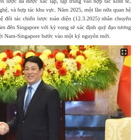
 lược đã được xác lập, tập trung vào hợp tác kinh tế,
ghệ, và hợp tác khu vực. Năm 2025, một lần nữa quan hệ
 đối tác chiến lược toàn diện (12.3.2025) nhân chuyến
âm đến Singapore với
kỳ vọng sẽ xác định quỹ đạo tương
iệt Nam-Singapore bước vào một kỷ nguyên mới
.