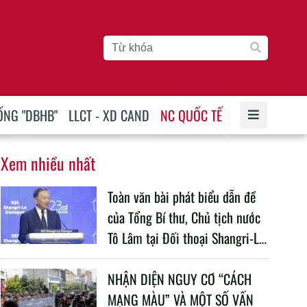
ỐNG "DBHB"
LLCT - XD CAND
NC QUỐC TẾ
Xem nhiều nhất
Toàn văn bài phát biểu dẫn đề
của Tổng Bí thư, Chủ tịch nước
Tô Lâm tại Đối thoại Shangri-La
lần thứ 23
NHẬN DIỆN NGUY CƠ “CÁCH
MẠNG MÀU” VÀ MỘT SỐ VẤN