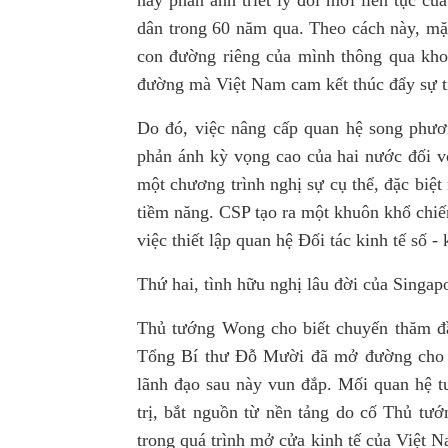
này phản ánh triết lý đổi mới liên tục 
dân trong 60 năm qua. Theo cách này, mặc
con đường riêng của mình thông qua kho
đường mà Việt Nam cam kết thúc đẩy sự t
Do đó, việc nâng cấp quan hệ song phư
phản ánh kỳ vọng cao của hai nước đối v
một chương trình nghị sự cụ thể, đặc biệ
tiềm năng.
CSP tạo ra một khuôn khổ chiế
việc thiết lập quan hệ Đối tác kinh tế số
-
Thứ hai, tình hữu nghị lâu đời của Singap
Thủ tướng Wong cho biết chuyến thăm đ
Tổng Bí thư Đỗ Mười đã mở đường cho mố
lãnh đạo sau này vun đắp.
Mối quan hệ tu
trị, bắt nguồn từ nền tảng do cố Thủ t
trong quá trình mở cửa kinh tế của Việt 