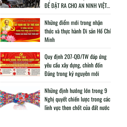
ĐỀ ĐẶT RA CHO AN NINH VIỆT
NAM TRONG BỐI CẢNH HIỆN
NAY
Những điểm mới trong nhận
thức và thực hành Di sản Hồ Chí
Minh
Quy định 207-QĐ/TW đáp ứng
yêu cầu xây dựng, chỉnh đốn
Đảng trong kỷ nguyên mới
Những định hướng lớn trong 9
Nghị quyết chiến lược trong các
lĩnh vực then chốt của đất nước