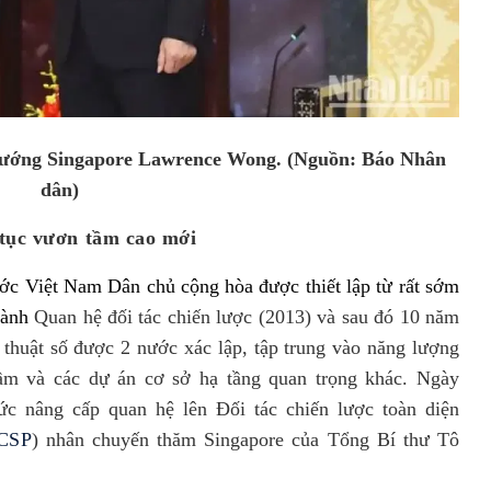
tướng Singapore Lawrence Wong.
(Nguồn: Báo Nhân
dân)
tục
vươn
tầm cao mới
ớc Việt Nam Dân chủ cộng hòa được thiết lập từ rất sớm
hành
Q
uan hệ
đ
ối tác
c
hiến lược
(2013)
và sau
đó 1
0
năm
 thuật số được
2 nước xác
lập
,
tập trung vào năng lượng
ngầm và các dự án cơ sở hạ tầng quan trọng khác. N
gày
ức
nâng cấp quan hệ lên Đối tác chiến lược toàn diện
CSP
)
nhân chuyến thăm Singapore của Tổng Bí thư Tô