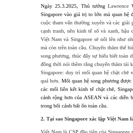
Ngày 25.3.2025, Thủ tướng
Lawrence
Singapore vào giá trị to lớn mà quan hệ 
cuộc tham vấn thường xuyên và các giải p
cạnh tranh, nền kinh tế số và xanh, hậu 
Việt Nam và Singapore sẽ nổi lên như n
mà còn trên toàn cầu.
C
huyến thăm thể hiệ
song phương
,
thúc đẩy sự hiểu biết toàn d
đồng thời nói thêm rằng chuyến thăm tái 
Singapore: duy trì mối quan hệ chặt chẽ v
quả hơn.
Mối quan hệ song phương được c
các mối liên kết kinh tế chặt chẽ, Singap
cảnh rộng hơn của ASEAN và các diễn bi
trong bối cảnh bất ổn toàn cầu.
2. Tại sao Singapore xác lập Việt Nam 
Việt Nam là CSP đầu tiên của Singapore