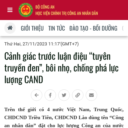
GIỚI THIỆU
TIN TỨC
ĐÀO TẠO - BỒI DƯỠNG
QU
Thứ Hai, 27/11/2023 11:17'(GMT+7)
Cảnh giác trước luận điệu “tuyên
truyền đen”, bôi nhọ, chống phá lực
lượng CAND
Trên thế giới có 4 nước Việt Nam, Trung Quốc,
CHDCND Triều Tiên, CHDCND Lào dùng tên “Công
an nhân dân” đặt cho lực lượng Công an của nước