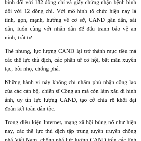
binh đối với 182 đồng chí và giấy chứng nhận bệnh binh
đối với 12 đồng chí. Với mô hình tổ chức hiện nay là
tinh, gọn, mạnh, hướng về cơ sở, CAND gần dân, sát
dân, luôn cùng với nhân dân để đấu tranh bảo vệ an
ninh, trật tự.
Thế nhưng, lực lượng CAND lại trở thành mục tiêu mà
các thế lực thù địch, các phần tử cơ hội, bất mãn xuyên
tạc, bôi nhọ, chống phá.
Những hành vi này không chỉ nhằm phủ nhận công lao
của các cán bộ, chiến sĩ Công an mà còn làm xấu đi hình
ảnh, uy tín lực lượng CAND, tạo cớ chia rẽ khối đại
đoàn kết toàn dân tộc.
Trong điều kiện Internet, mạng xã hội bùng nổ như hiện
nay, các thế lực thù địch tập trung tuyên truyền chống
phá Việt Nam, chống phá lực lượng CAND trên các lĩnh