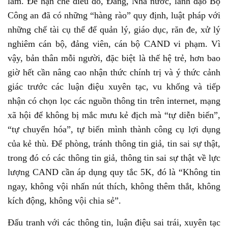
lầm. Để hạn chế điều đó, Đảng, Nhà nước, lãnh đạo Bộ
Công an đã có những “hàng rào” quy định, luật pháp với
những chế tài cụ thể để quản lý, giáo dục, răn đe, xử lý
nghiêm cán bộ, đảng viên, cán bộ CAND vi phạm. Vì
vậy, bản thân mỗi người, đặc biệt là thế hệ trẻ, hơn bao
giờ hết cần nâng cao nhận thức chính trị và ý thức cảnh
giác trước các luận điệu xuyên tạc, vu khống và tiếp
nhận có chọn lọc các nguồn thông tin trên internet, mạng
xã hội để không bị mắc mưu kẻ địch mà “tự diễn biến”,
“tự chuyển hóa”, tự biến mình thành công cụ lợi dụng
của kẻ thù. Để phòng, tránh thông tin giả, tin sai sự thật,
trong đó có các thông tin giả, thông tin sai sự thật về lực
lượng CAND cần áp dụng quy tắc 5K, đó là “Không tin
ngay, không vội nhấn nút thích, không thêm thắt, không
kích động, không vội chia sẻ”.
Đấu tranh với các thông tin, luận điệu sai trái, xuyên tạc