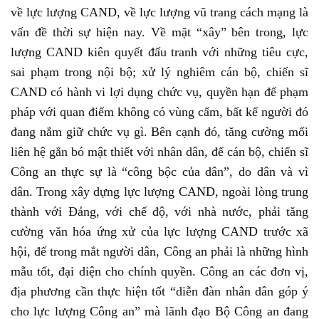
về lực lượng CAND, về lực lượng vũ trang cách mạng là
vấn đề thời sự hiện nay. Về mặt “xây” bên trong, lực
lượng CAND kiên quyết đấu tranh với những tiêu cực,
sai phạm trong nội bộ; xử lý nghiêm cán bộ, chiến sĩ
CAND có hành vi lợi dụng chức vụ, quyền hạn để phạm
pháp với quan điểm không có vùng cấm, bất kể người đó
đang nắm giữ chức vụ gì. Bên cạnh đó, tăng cường mối
liên hệ gắn bó mật thiết với nhân dân, để cán bộ, chiến sĩ
Công an thực sự là “công bộc của dân”, do dân và vì
dân. Trong xây dựng lực lượng CAND, ngoài lòng trung
thành với Đảng, với chế độ, với nhà nước, phải tăng
cường văn hóa ứng xử của lực lượng CAND trước xã
hội, để trong mắt người dân, Công an phải là những hình
mẫu tốt, đại diện cho chính quyền. Công an các đơn vị,
địa phương cần thực hiện tốt “diễn đàn nhân dân góp ý
cho lực lượng Công an” mà lãnh đạo Bộ Công an đang