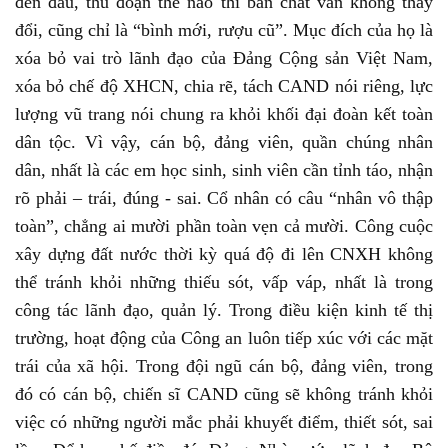
đến đâu, thủ đoạn thế nào thì bản chất vẫn không thay
đổi, cũng chỉ là “bình mới, rượu cũ”. Mục đích của họ là
xóa bỏ vai trò lãnh đạo của Đảng Cộng sản Việt Nam,
xóa bỏ chế độ XHCN, chia rẽ, tách CAND nói riêng, lực
lượng vũ trang nói chung ra khỏi khối đại đoàn kết toàn
dân tộc. Vì vậy, cán bộ, đảng viên, quần chúng nhân
dân, nhất là các em học sinh, sinh viên cần tỉnh táo, nhận
rõ phải – trái, đúng - sai. Cổ nhân có câu “nhân vô thập
toàn”, chẳng ai mười phần toàn vẹn cả mười. Công cuộc
xây dựng đất nước thời kỳ quá độ đi lên CNXH không
thể tránh khỏi những thiếu sót, vấp váp, nhất là trong
công tác lãnh đạo, quản lý. Trong điều kiện kinh tế thị
trường, hoạt động của Công an luôn tiếp xúc với các mặt
trái của xã hội. Trong đội ngũ cán bộ, đảng viên, trong
đó có cán bộ, chiến sĩ CAND cũng sẽ không tránh khỏi
việc có những người mắc phải khuyết điểm, thiết sót, sai