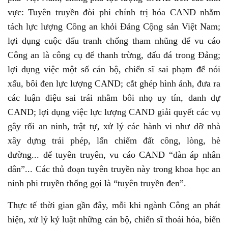
vực: Tuyên truyền đòi phi chính trị hóa CAND nhằm
tách lực lượng Công an khỏi Đảng Cộng sản Việt Nam;
lợi dụng cuộc đấu tranh chống tham nhũng để vu cáo
Công an là công cụ để thanh trừng, đấu đá trong Đảng;
lợi dụng việc một số cán bộ, chiến sĩ sai phạm để nói
xấu, bôi đen lực lượng CAND; cắt ghép hình ảnh, đưa ra
các luận điệu sai trái nhằm bôi nhọ uy tín, danh dự
CAND; lợi dụng việc lực lượng CAND giải quyết các vụ
gây rối an ninh, trật tự, xử lý các hành vi như dỡ nhà
xây dựng trái phép, lấn chiếm đất công, lòng, hè
đường... để tuyên truyên, vu cáo CAND “đàn áp nhân
dân”... Các thủ đoạn tuyên truyền này trong khoa học an
ninh phi truyền thống gọi là “tuyên truyền đen”.
Thực tế thời gian gần đây, mỗi khi ngành Công an phát
hiện, xử lý kỷ luật những cán bộ, chiến sĩ thoái hóa, biến