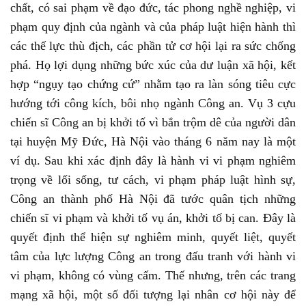
chất, có sai phạm về đạo đức, tác phong nghề nghiệp, vi
phạm quy định của ngành và của pháp luật hiện hành thì
các thế lực thù địch, các phần tử cơ hội lại ra sức chống
phá. Họ lợi dụng những bức xúc của dư luận xã hội, kết
hợp “ngụy tạo chứng cứ” nhằm tạo ra làn sóng tiêu cực
hướng tới công kích, bôi nhọ ngành Công an. Vụ 3 cựu
chiến sĩ Công an bị khởi tố vì bắn trộm dê của người dân
tại huyện Mỹ Đức, Hà Nội vào tháng 6 năm nay là một
ví dụ. Sau khi xác định đây là hành vi vi phạm nghiêm
trọng về lối sống, tư cách, vi phạm pháp luật hình sự,
Công an thành phố Hà Nội đã tước quân tịch những
chiến sĩ vi phạm và khởi tố vụ án, khởi tố bị can. Đây là
quyết định thể hiện sự nghiêm minh, quyết liệt, quyết
tâm của lực lượng Công an trong đấu tranh với hành vi
vi phạm, không có vùng cấm. Thế nhưng, trên các trang
mạng xã hội, một số đối tượng lại nhân cơ hội này để