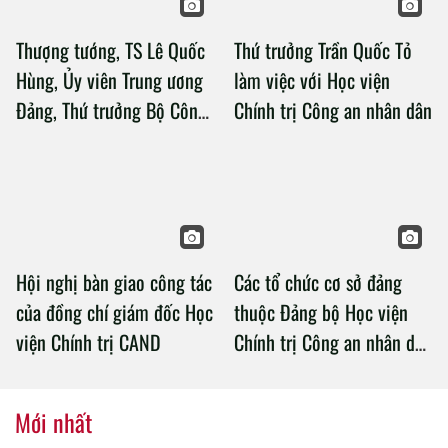
Thượng tướng, TS Lê Quốc
Thứ trưởng Trần Quốc Tỏ
Hùng, Ủy viên Trung ương
làm việc với Học viện
Đảng, Thứ trưởng Bộ Công
Chính trị Công an nhân dân
an làm việc với Học viện
Chính trị Công an nhân dân
Hội nghị bàn giao công tác
Các tổ chức cơ sở đảng
của đồng chí giám đốc Học
thuộc Đảng bộ Học viện
viện Chính trị CAND
Chính trị Công an nhân dân
tổ chức thành công Đại hội
nhiệm kỳ 2020 – 2025
Mới nhất