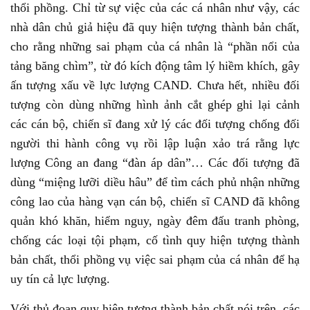
thổi phồng. Chỉ từ sự việc của các cá nhân như vậy, các
nhà dân chủ giả hiệu đã quy hiện tượng thành bản chất,
cho rằng những sai phạm của cá nhân là “phần nổi của
tảng băng chìm”, từ đó kích động tâm lý hiềm khích, gây
ấn tượng xấu về lực lượng CAND. Chưa hết, nhiều đối
tượng còn dùng những hình ảnh cắt ghép ghi lại cảnh
các cán bộ, chiến sĩ đang xử lý các đối tượng chống đối
người thi hành công vụ rồi lập luận xảo trá rằng lực
lượng Công an đang “đàn áp dân”… Các đối tượng đã
dùng “miệng lưỡi diều hâu” để tìm cách phủ nhận những
công lao của hàng vạn cán bộ, chiến sĩ CAND đã không
quản khó khăn, hiểm nguy, ngày đêm đấu tranh phòng,
chống các loại tội phạm, cố tình quy hiện tượng thành
bản chất, thổi phồng vụ việc sai phạm của cá nhân để hạ
uy tín cả lực lượng.
Với thủ đoạn quy hiện tượng thành bản chất nói trên, các