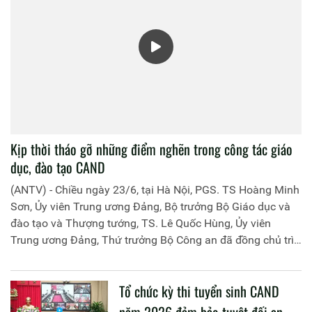
Kịp thời tháo gỡ những điểm nghẽn trong công tác giáo
dục, đào tạo CAND
(ANTV) - Chiều ngày 23/6, tại Hà Nội, PGS. TS Hoàng Minh
Sơn, Ủy viên Trung ương Đảng, Bộ trưởng Bộ Giáo dục và
đào tạo và Thượng tướng, TS. Lê Quốc Hùng, Ủy viên
Trung ương Đảng, Thứ trưởng Bộ Công an đã đồng chủ trì
buổi làm việc với các đơn vị của 2 Bộ về một số nội dung
liên quan đến công tác giáo dục và đào tạo của lực lượng
Tổ chức kỳ thi tuyển sinh CAND
CAND.
năm 2026 đảm bảo tuyệt đối an