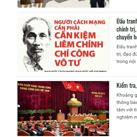
Đấu tranh
chính trị
chuyển h
Đấu tranh
trị, đạo 
trong nội
Kiểm tra
Khoảng g
thông báo
tâm với t
nghiêm m