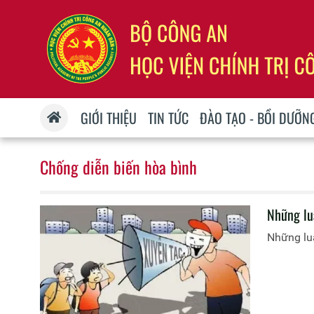
GIỚI THIỆU
TIN TỨC
ĐÀO TẠO - BỒI DƯỠN
Chống diễn biến hòa bình
Những lu
Những luậ