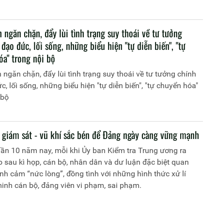
 ngăn chặn, đẩy lùi tình trạng suy thoái về tư tưởng
, đạo đức, lối sống, những biểu hiện "tự diễn biến", "tự
óa" trong nội bộ
 ngăn chặn, đẩy lùi tình trạng suy thoái về tư tưởng chính
đức, lối sống, những biểu hiện "tự diễn biến", "tự chuyển hóa"
 bộ
, giám sát - vũ khí sắc bén để Đảng ngày càng vững mạnh
ần 10 năm nay, mỗi khi Ủy ban Kiểm tra Trung ương ra
 sau kì họp, cán bộ, nhân dân và dư luận đặc biệt quan
ình cảm “nức lòng”, đồng tình với những hình thức xử lí
inh cán bộ, đảng viên vi phạm, sai phạm.