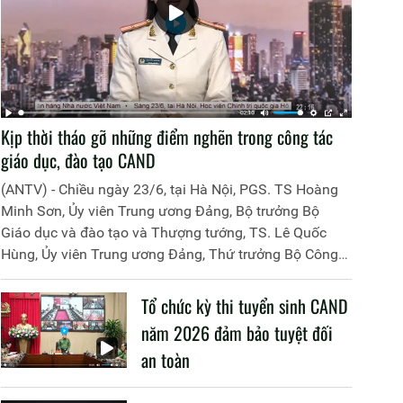
Kịp thời tháo gỡ những điểm nghẽn trong công tác
giáo dục, đào tạo CAND
(ANTV) - Chiều ngày 23/6, tại Hà Nội, PGS. TS Hoàng
Minh Sơn, Ủy viên Trung ương Đảng, Bộ trưởng Bộ
Giáo dục và đào tạo và Thượng tướng, TS. Lê Quốc
Hùng, Ủy viên Trung ương Đảng, Thứ trưởng Bộ Công
an đã đồng chủ trì buổi làm việc với các đơn vị của 2
Bộ về một số nội dung liên quan đến công tác giáo dục
Tổ chức kỳ thi tuyển sinh CAND
và đào tạo của lực lượng CAND.
năm 2026 đảm bảo tuyệt đối
an toàn