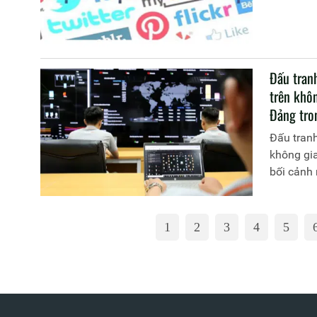
Đấu tranh
trên khôn
Đảng tro
Đấu tranh
không gia
bối cảnh
1
2
3
4
5