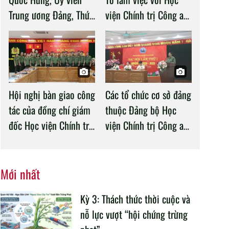
Trung ương Đảng, Thứ
viện Chính trị Công an
trưởng Bộ Công an làm
nhân dân
việc với Học viện
Chính trị Công an nhân
dân
Hội nghị bàn giao công
Các tổ chức cơ sở đảng
tác của đồng chí giám
thuộc Đảng bộ Học
đốc Học viện Chính trị
viện Chính trị Công an
CAND
nhân dân tổ chức
thành công Đại hội
nhiệm kỳ 2020 –
Mới nhất
2025
Kỳ 3: Thách thức thời cuộc và
nỗ lực vượt “hội chứng trừng