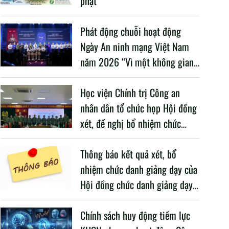
phạt”
Phát động chuỗi hoạt động
Ngày An ninh mạng Việt Nam
năm 2026 “Vì một không gian
mạng nhân văn cho mỗi người”
Học viện Chính trị Công an
nhân dân tổ chức họp Hội đồng
xét, đề nghị bổ nhiệm chức
danh giảng dạy năm học 2025
– 2026
Thông báo kết quả xét, bổ
nhiệm chức danh giảng dạy của
Hội đồng chức danh giảng dạy
Học viện, năm học 2025 -
2026
Chính sách huy động tiềm lực