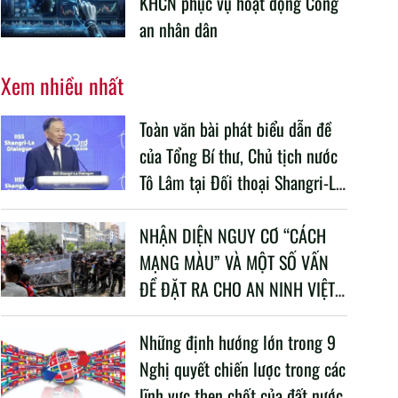
KHCN phục vụ hoạt động Công
an nhân dân
Xem nhiều nhất
Toàn văn bài phát biểu dẫn đề
của Tổng Bí thư, Chủ tịch nước
Tô Lâm tại Đối thoại Shangri-La
lần thứ 23
NHẬN DIỆN NGUY CƠ “CÁCH
MẠNG MÀU” VÀ MỘT SỐ VẤN
ĐỀ ĐẶT RA CHO AN NINH VIỆT
NAM TRONG BỐI CẢNH HIỆN
NAY
Những định hướng lớn trong 9
Nghị quyết chiến lược trong các
lĩnh vực then chốt của đất nước