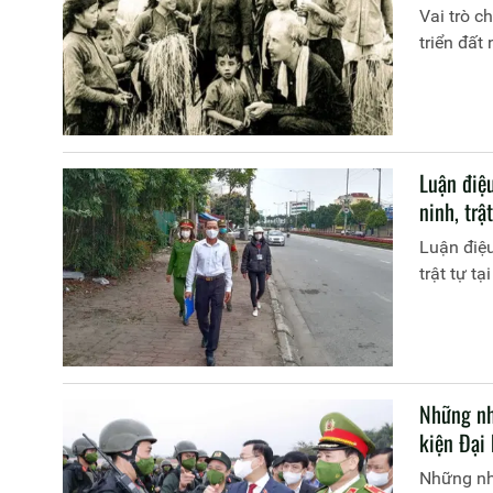
Vai trò c
triển đất
Luận điệ
ninh, trật
Luận điệu
trật tự tạ
Những nh
kiện Đại 
Những nhậ