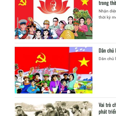
trong th
Nhận diện
thời kỳ m
Dân chủ 
Dân chủ l
Vai trò c
phát triể