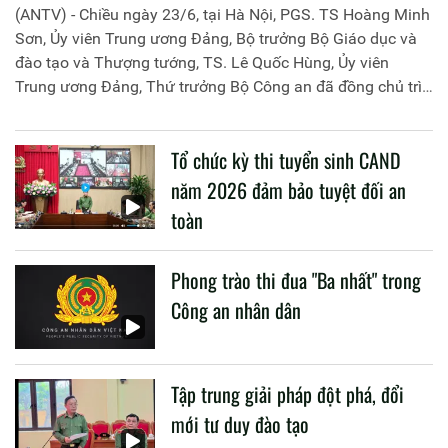
(ANTV) - Chiều ngày 23/6, tại Hà Nội, PGS. TS Hoàng Minh
Sơn, Ủy viên Trung ương Đảng, Bộ trưởng Bộ Giáo dục và
đào tạo và Thượng tướng, TS. Lê Quốc Hùng, Ủy viên
Trung ương Đảng, Thứ trưởng Bộ Công an đã đồng chủ trì
buổi làm việc với các đơn vị của 2 Bộ về một số nội dung
liên quan đến công tác giáo dục và đào tạo của lực lượng
Tổ chức kỳ thi tuyển sinh CAND
CAND.
năm 2026 đảm bảo tuyệt đối an
toàn
Phong trào thi đua "Ba nhất" trong
Công an nhân dân
Tập trung giải pháp đột phá, đổi
mới tư duy đào tạo