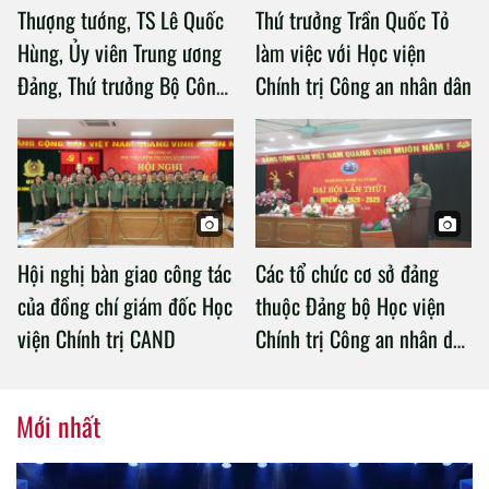
Thượng tướng, TS Lê Quốc
Thứ trưởng Trần Quốc Tỏ
Hùng, Ủy viên Trung ương
làm việc với Học viện
Đảng, Thứ trưởng Bộ Công
Chính trị Công an nhân dân
an làm việc với Học viện
Chính trị Công an nhân dân
Hội nghị bàn giao công tác
Các tổ chức cơ sở đảng
của đồng chí giám đốc Học
thuộc Đảng bộ Học viện
viện Chính trị CAND
Chính trị Công an nhân dân
tổ chức thành công Đại hội
nhiệm kỳ 2020 – 2025
Mới nhất