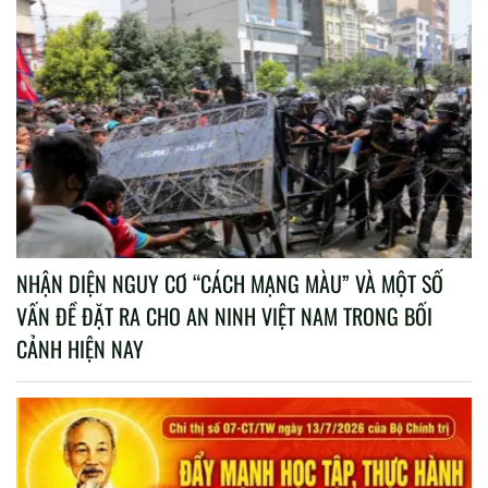
NHẬN DIỆN NGUY CƠ “CÁCH MẠNG MÀU” VÀ MỘT SỐ
VẤN ĐỀ ĐẶT RA CHO AN NINH VIỆT NAM TRONG BỐI
CẢNH HIỆN NAY