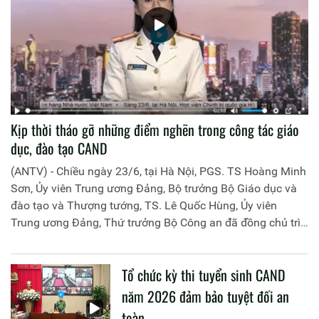
Kịp thời tháo gỡ những điểm nghẽn trong công tác giáo
dục, đào tạo CAND
(ANTV) - Chiều ngày 23/6, tại Hà Nội, PGS. TS Hoàng Minh
Sơn, Ủy viên Trung ương Đảng, Bộ trưởng Bộ Giáo dục và
đào tạo và Thượng tướng, TS. Lê Quốc Hùng, Ủy viên
Trung ương Đảng, Thứ trưởng Bộ Công an đã đồng chủ trì
buổi làm việc với các đơn vị của 2 Bộ về một số nội dung
liên quan đến công tác giáo dục và đào tạo của lực lượng
Tổ chức kỳ thi tuyển sinh CAND
CAND.
năm 2026 đảm bảo tuyệt đối an
toàn