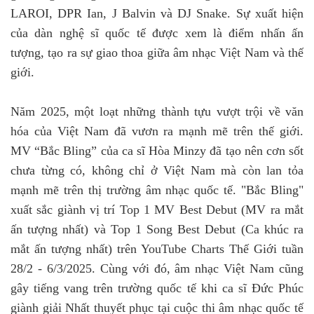
LAROI, DPR Ian, J Balvin và DJ Snake. Sự xuất hiện
của dàn nghệ sĩ quốc tế được xem là điểm nhấn ấn
tượng, tạo ra sự giao thoa giữa âm nhạc Việt Nam và thế
giới.
Năm 2025, một loạt những thành tựu vượt trội về văn
hóa của Việt Nam đã vươn ra mạnh mẽ trên thế giới.
MV “Bắc Bling” của ca sĩ Hòa Minzy đã tạo nên cơn sốt
chưa từng có, không chỉ ở Việt Nam mà còn lan tỏa
mạnh mẽ trên thị trường âm nhạc quốc tế. "Bắc Bling"
xuất sắc giành vị trí Top 1 MV Best Debut (MV ra mắt
ấn tượng nhất) và Top 1 Song Best Debut (Ca khúc ra
mắt ấn tượng nhất) trên YouTube Charts Thế Giới tuần
28/2 - 6/3/2025. Cùng với đó, âm nhạc Việt Nam cũng
gây tiếng vang trên trường quốc tế khi ca sĩ Đức Phúc
giành giải Nhất thuyết phục tại cuộc thi âm nhạc quốc tế