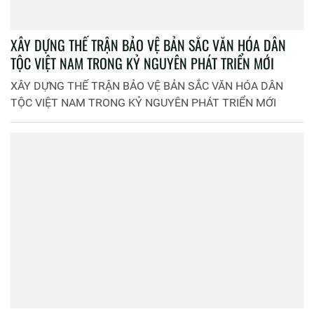
XÂY DỰNG THẾ TRẬN BẢO VỆ BẢN SẮC VĂN HÓA DÂN
TỘC VIỆT NAM TRONG KỶ NGUYÊN PHÁT TRIỂN MỚI
XÂY DỰNG THẾ TRẬN BẢO VỆ BẢN SẮC VĂN HÓA DÂN
TỘC VIỆT NAM TRONG KỶ NGUYÊN PHÁT TRIỂN MỚI