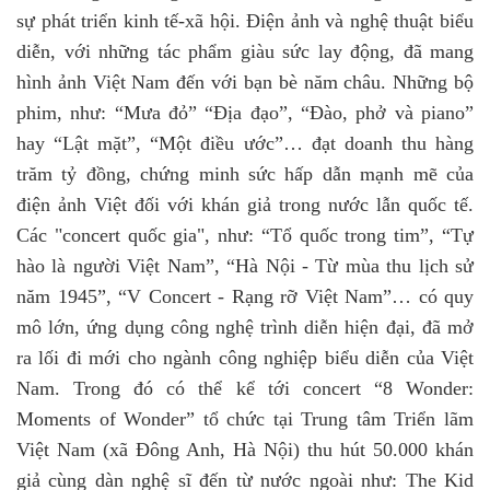
sự phát triển kinh tế-xã hội. Điện ảnh và nghệ thuật biểu
diễn, với những tác phẩm giàu sức lay động, đã mang
hình ảnh Việt Nam đến với bạn bè năm châu. Những bộ
phim, như: “Mưa đỏ” “Địa đạo”, “Đào, phở và piano”
hay “Lật mặt”, “Một điều ước”… đạt doanh thu hàng
trăm tỷ đồng, chứng minh sức hấp dẫn mạnh mẽ của
điện ảnh Việt đối với khán giả trong nước lẫn quốc tế.
Các "concert quốc gia", như: “Tổ quốc trong tim”, “Tự
hào là người Việt Nam”, “Hà Nội - Từ mùa thu lịch sử
năm 1945”, “V Concert - Rạng rỡ Việt Nam”… có quy
mô lớn, ứng dụng công nghệ trình diễn hiện đại, đã mở
ra lối đi mới cho ngành công nghiệp biểu diễn của Việt
Nam. Trong đó có thể kể tới concert “8 Wonder:
Moments of Wonder” tổ chức tại Trung tâm Triển lãm
Việt Nam (xã Đông Anh, Hà Nội) thu hút 50.000 khán
giả cùng dàn nghệ sĩ đến từ nước ngoài như: The Kid