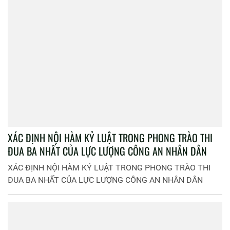
XÁC ĐỊNH NỘI HÀM KỶ LUẬT TRONG PHONG TRÀO THI
ĐUA BA NHẤT CỦA LỰC LƯỢNG CÔNG AN NHÂN DÂN
XÁC ĐỊNH NỘI HÀM KỶ LUẬT TRONG PHONG TRÀO THI
ĐUA BA NHẤT CỦA LỰC LƯỢNG CÔNG AN NHÂN DÂN