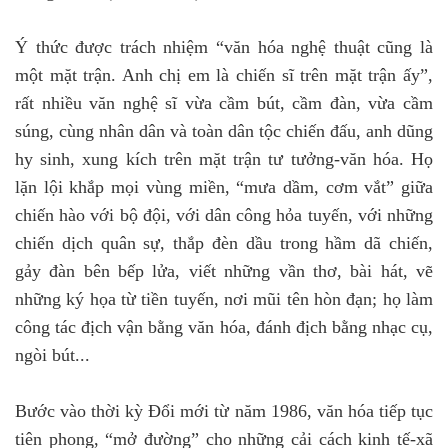
Ý thức được trách nhiệm “văn hóa nghệ thuật cũng là
một mặt trận. Anh chị em là chiến sĩ trên mặt trận ấy”,
rất nhiều văn nghệ sĩ vừa cầm bút, cầm đàn, vừa cầm
súng, cùng nhân dân và toàn dân tộc chiến đấu, anh dũng
hy sinh, xung kích trên mặt trận tư tưởng-văn hóa. Họ
lặn lội khắp mọi vùng miền, “mưa dầm, cơm vắt” giữa
chiến hào với bộ đội, với dân công hỏa tuyến, với những
chiến dịch quân sự, thắp đèn dầu trong hầm dã chiến,
gảy đàn bên bếp lửa, viết những vần thơ, bài hát, vẽ
những ký họa từ tiền tuyến, nơi mũi tên hòn đạn; họ làm
công tác địch vận bằng văn hóa, đánh địch bằng nhạc cụ,
ngòi bút...
Bước vào thời kỳ Đổi mới từ năm 1986, văn hóa tiếp tục
tiên phong, “mở đường” cho những cải cách kinh tế-xã