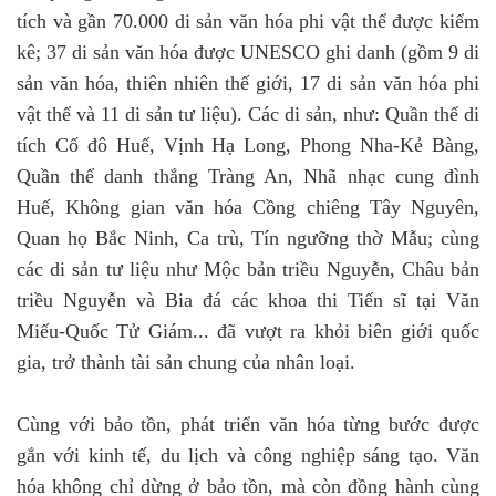
tích và gần 70.000 di sản văn hóa phi vật thể được kiểm
kê; 37 di sản văn hóa được UNESCO ghi danh (gồm 9 di
sản văn hóa, thiên nhiên thế giới, 17 di sản văn hóa phi
vật thể và 11 di sản tư liệu). Các di sản, như: Quần thể di
tích Cố đô Huế, Vịnh Hạ Long, Phong Nha-Kẻ Bàng,
Quần thể danh thắng Tràng An, Nhã nhạc cung đình
Huế, Không gian văn hóa Cồng chiêng Tây Nguyên,
Quan họ Bắc Ninh, Ca trù, Tín ngưỡng thờ Mẫu; cùng
các di sản tư liệu như Mộc bản triều Nguyễn, Châu bản
triều Nguyễn và Bia đá các khoa thi Tiến sĩ tại Văn
Miếu-Quốc Tử Giám... đã vượt ra khỏi biên giới quốc
gia, trở thành tài sản chung của nhân loại.
Cùng với bảo tồn, phát triển văn hóa từng bước được
gắn với kinh tế, du lịch và công nghiệp sáng tạo. Văn
hóa không chỉ dừng ở bảo tồn, mà còn đồng hành cùng