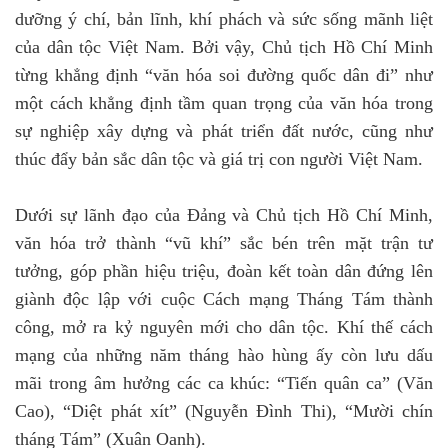
dưỡng ý chí, bản lĩnh, khí phách và sức sống mãnh liệt
của dân tộc Việt Nam. Bởi vậy, Chủ tịch Hồ Chí Minh
từng khẳng định “văn hóa soi đường quốc dân đi” như
một cách khẳng định tầm quan trọng của văn hóa trong
sự nghiệp xây dựng và phát triển đất nước, cũng như
thúc đẩy bản sắc dân tộc và giá trị con người Việt Nam.
Dưới sự lãnh đạo của Đảng và Chủ tịch Hồ Chí Minh,
văn hóa trở thành “vũ khí” sắc bén trên mặt trận tư
tưởng, góp phần hiệu triệu, đoàn kết toàn dân đứng lên
giành độc lập với cuộc Cách mạng Tháng Tám thành
công, mở ra kỷ nguyên mới cho dân tộc. Khí thế cách
mạng của những năm tháng hào hùng ấy còn lưu dấu
mãi trong âm hưởng các ca khúc: “Tiến quân ca” (Văn
Cao), “Diệt phát xít” (Nguyễn Đình Thi), “Mười chín
tháng Tám” (Xuân Oanh).