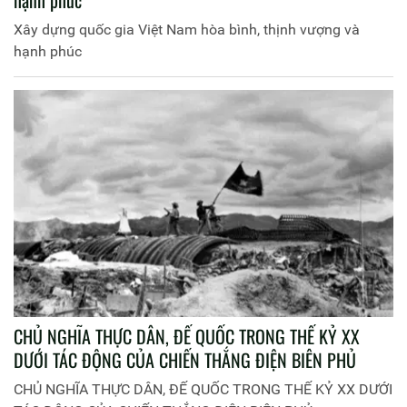
Xây dựng quốc gia Việt Nam hòa bình, thịnh vượng và
hạnh phúc
CHỦ NGHĨA THỰC DÂN, ĐẾ QUỐC TRONG THẾ KỶ XX
DƯỚI TÁC ĐỘNG CỦA CHIẾN THẮNG ĐIỆN BIÊN PHỦ
CHỦ NGHĨA THỰC DÂN, ĐẾ QUỐC TRONG THẾ KỶ XX DƯỚI