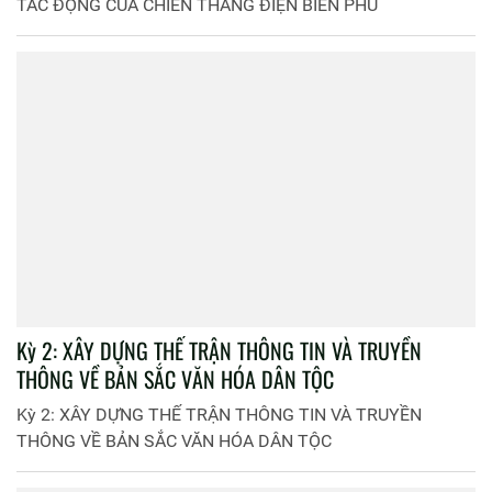
TÁC ĐỘNG CỦA CHIẾN THẮNG ĐIỆN BIÊN PHỦ
Kỳ 2: XÂY DỰNG THẾ TRẬN THÔNG TIN VÀ TRUYỀN
THÔNG VỀ BẢN SẮC VĂN HÓA DÂN TỘC
Kỳ 2: XÂY DỰNG THẾ TRẬN THÔNG TIN VÀ TRUYỀN
THÔNG VỀ BẢN SẮC VĂN HÓA DÂN TỘC