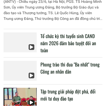
(ANTV) - Chiều ngày 23/6, tại Hà Nội, PGS. TS Hoàng Minh
Sơn, Ủy viên Trung ương Đảng, Bộ trưởng Bộ Giáo dục và
đào tạo và Thượng tướng, TS. Lê Quốc Hùng, Ủy viên
Trung ương Đảng, Thứ trưởng Bộ Công an đã đồng chủ trì
buổi làm việc với các đơn vị của 2 Bộ về một số nội dung
liên quan đến công tác giáo dục và đào tạo của lực lượng
Tổ chức kỳ thi tuyển sinh CAND
CAND.
năm 2026 đảm bảo tuyệt đối an
toàn
Phong trào thi đua "Ba nhất" trong
Công an nhân dân
Tập trung giải pháp đột phá, đổi
mới tư duy đào tạo