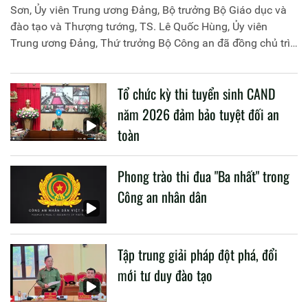
Sơn, Ủy viên Trung ương Đảng, Bộ trưởng Bộ Giáo dục và
đào tạo và Thượng tướng, TS. Lê Quốc Hùng, Ủy viên
Trung ương Đảng, Thứ trưởng Bộ Công an đã đồng chủ trì
buổi làm việc với các đơn vị của 2 Bộ về một số nội dung
liên quan đến công tác giáo dục và đào tạo của lực lượng
Tổ chức kỳ thi tuyển sinh CAND
CAND.
năm 2026 đảm bảo tuyệt đối an
toàn
Phong trào thi đua "Ba nhất" trong
Công an nhân dân
Tập trung giải pháp đột phá, đổi
mới tư duy đào tạo