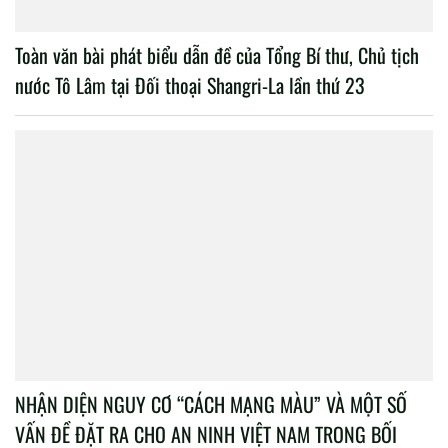
Toàn văn bài phát biểu dẫn đề của Tổng Bí thư, Chủ tịch
nước Tô Lâm tại Đối thoại Shangri-La lần thứ 23
NHẬN DIỆN NGUY CƠ “CÁCH MẠNG MÀU” VÀ MỘT SỐ
VẤN ĐỀ ĐẶT RA CHO AN NINH VIỆT NAM TRONG BỐI