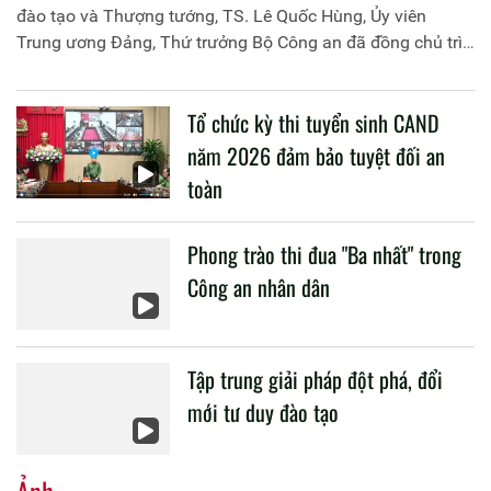
đào tạo và Thượng tướng, TS. Lê Quốc Hùng, Ủy viên
Trung ương Đảng, Thứ trưởng Bộ Công an đã đồng chủ trì
buổi làm việc với các đơn vị của 2 Bộ về một số nội dung
liên quan đến công tác giáo dục và đào tạo của lực lượng
Tổ chức kỳ thi tuyển sinh CAND
CAND.
năm 2026 đảm bảo tuyệt đối an
toàn
Phong trào thi đua "Ba nhất" trong
Công an nhân dân
Tập trung giải pháp đột phá, đổi
mới tư duy đào tạo
Ảnh