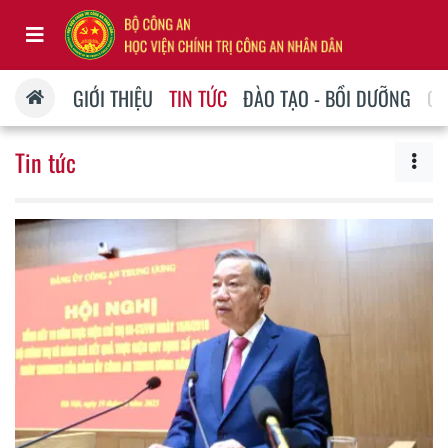
GIỚI THIỆU
TIN TỨC
ĐÀO TẠO - BỒI DƯỠNG
QU
Tin tức