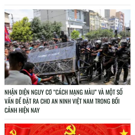
NHẬN DIỆN NGUY CƠ “CÁCH MẠNG MÀU” VÀ MỘT SỐ
VẤN ĐỀ ĐẶT RA CHO AN NINH VIỆT NAM TRONG BỐI
CẢNH HIỆN NAY