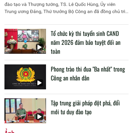
đào tạo và Thượng tướng, TS. Lê Quốc Hùng, Ủy viên
Trung ương Đảng, Thứ trưởng Bộ Công an đã đồng chủ trì
buổi làm việc với các đơn vị của 2 Bộ về một số nội dung
liên quan đến công tác giáo dục và đào tạo của lực lượng
Tổ chức kỳ thi tuyển sinh CAND
CAND.
năm 2026 đảm bảo tuyệt đối an
toàn
Phong trào thi đua "Ba nhất" trong
Công an nhân dân
Tập trung giải pháp đột phá, đổi
mới tư duy đào tạo
Ảnh