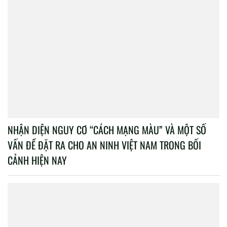
NHẬN DIỆN NGUY CƠ “CÁCH MẠNG MÀU” VÀ MỘT SỐ
VẤN ĐỀ ĐẶT RA CHO AN NINH VIỆT NAM TRONG BỐI
CẢNH HIỆN NAY