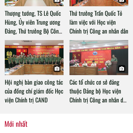
Thượng tướng, TS Lê Quốc
Thứ trưởng Trần Quốc Tỏ
Hùng, Ủy viên Trung ương
làm việc với Học viện
Đảng, Thứ trưởng Bộ Công
Chính trị Công an nhân dân
an làm việc với Học viện
Chính trị Công an nhân dân
Hội nghị bàn giao công tác
Các tổ chức cơ sở đảng
của đồng chí giám đốc Học
thuộc Đảng bộ Học viện
viện Chính trị CAND
Chính trị Công an nhân dân
tổ chức thành công Đại hội
nhiệm kỳ 2020 – 2025
Mới nhất