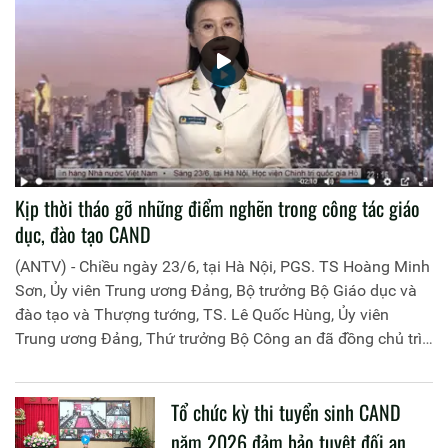
Kịp thời tháo gỡ những điểm nghẽn trong công tác giáo
dục, đào tạo CAND
(ANTV) - Chiều ngày 23/6, tại Hà Nội, PGS. TS Hoàng Minh
Sơn, Ủy viên Trung ương Đảng, Bộ trưởng Bộ Giáo dục và
đào tạo và Thượng tướng, TS. Lê Quốc Hùng, Ủy viên
Trung ương Đảng, Thứ trưởng Bộ Công an đã đồng chủ trì
buổi làm việc với các đơn vị của 2 Bộ về một số nội dung
liên quan đến công tác giáo dục và đào tạo của lực lượng
Tổ chức kỳ thi tuyển sinh CAND
CAND.
năm 2026 đảm bảo tuyệt đối an