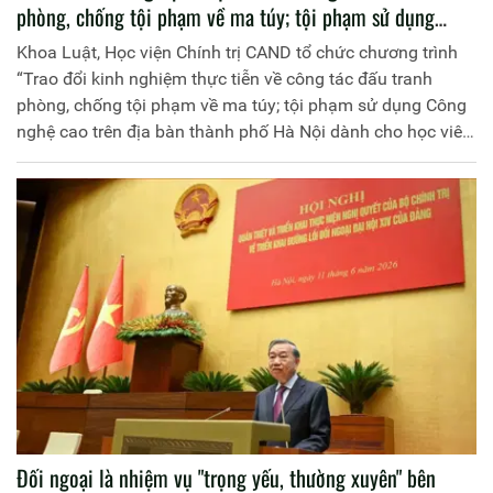
phòng, chống tội phạm về ma túy; tội phạm sử dụng
Công nghệ cao trên địa bàn thành phố Hà Nội dành cho
Khoa Luật, Học viện Chính trị CAND tổ chức chương trình
học viên hệ đại học chính quy tại Học viện Chính trị Công
“Trao đổi kinh nghiệm thực tiễn về công tác đấu tranh
an nhân dân”
phòng, chống tội phạm về ma túy; tội phạm sử dụng Công
nghệ cao trên địa bàn thành phố Hà Nội dành cho học viên
hệ đại học chính quy tại Học viện Chính trị Công an nhân
dân”
Đối ngoại là nhiệm vụ "trọng yếu, thường xuyên" bên