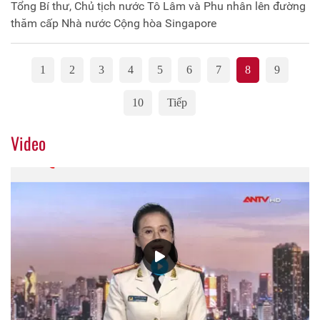
Tổng Bí thư, Chủ tịch nước Tô Lâm và Phu nhân lên đường
thăm cấp Nhà nước Cộng hòa Singapore
1
2
3
4
5
6
7
8
9
10
Tiếp
Video