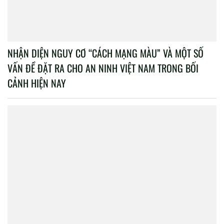
NHẬN DIỆN NGUY CƠ “CÁCH MẠNG MÀU” VÀ MỘT SỐ
VẤN ĐỀ ĐẶT RA CHO AN NINH VIỆT NAM TRONG BỐI
CẢNH HIỆN NAY