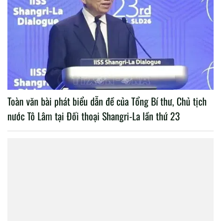
Toàn văn bài phát biểu dẫn đề của Tổng Bí thư, Chủ tịch
nước Tô Lâm tại Đối thoại Shangri-La lần thứ 23