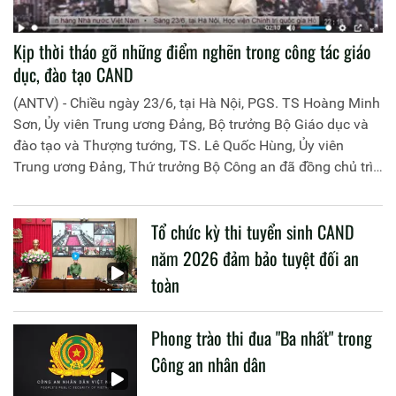
Kịp thời tháo gỡ những điểm nghẽn trong công tác giáo
dục, đào tạo CAND
(ANTV) - Chiều ngày 23/6, tại Hà Nội, PGS. TS Hoàng Minh
Sơn, Ủy viên Trung ương Đảng, Bộ trưởng Bộ Giáo dục và
đào tạo và Thượng tướng, TS. Lê Quốc Hùng, Ủy viên
Trung ương Đảng, Thứ trưởng Bộ Công an đã đồng chủ trì
buổi làm việc với các đơn vị của 2 Bộ về một số nội dung
liên quan đến công tác giáo dục và đào tạo của lực lượng
Tổ chức kỳ thi tuyển sinh CAND
CAND.
năm 2026 đảm bảo tuyệt đối an
toàn
Phong trào thi đua "Ba nhất" trong
Công an nhân dân