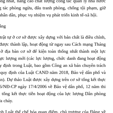
hống nhất, nâng cao chất lượng công tác quản lý nhà nước
ng tác phòng ngừa, đấu tranh phòng, chống tội phạm, giữ
hân dân, phục vụ nhiệm vụ phát triển kinh tế-xã hội.
ảng
rật tự ở cơ sở được xây dựng với bản chất là điều chỉnh,
ã được thành lập, hoạt động từ ngay sau Cách mạng Tháng
ở địa bàn cơ sở để kiện toàn thống nhất thành một lực
lực lượng mới (các lực lượng, chức danh đang hoạt động
uy định trong Luật, bao gồm Công an xã bán chuyên trách
eo quy định của Luật CAND năm 2018, Bảo vệ dân phố và
n). Dự thảo Luật được xây dựng trên cơ sở tổng kết thực
06/NĐ-CP ngày 17/4/2006 về Bảo vệ dân phố, 12 năm thi
tổng kết thực tiễn hoạt động của lực lượng Dân phòng
a cháy.
nh Luật thể chế hóa quan điểm, chủ trương của Đảng về