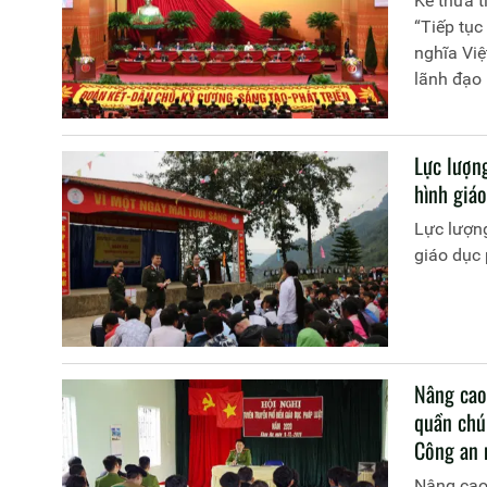
Kế thừa t
“Tiếp tụ
nghĩa Vi
lãnh đạo 
Trên tinh
pháp xây
Việt Nam
Lực lượn
pháp địn
hình giáo
Lực lượn
giáo dục 
Nâng cao
quần chú
Công an 
Nâng cao 