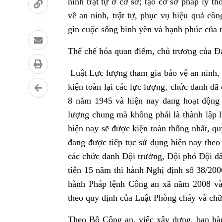
ninh trật tự ở cơ sở; tạo cơ sở pháp lý t
về an ninh, trật tự, phục vụ hiệu quả cô
gìn cuộc sống bình yên và hạnh phúc của n
Thể chế hóa quan điểm, chủ trương của Đ
Luật Lực lượng tham gia bảo vệ an ninh, t
kiện toàn lại các lực lượng, chức danh đ
8 năm 1945 và hiện nay đang hoạt động 
lượng chung mà không phải là thành lập 
hiện nay sẽ được kiện toàn thống nhất, q
đang được tiếp tục sử dụng hiện nay th
các chức danh Đội trưởng, Đội phó Đội dâ
tiễn 15 năm thi hành Nghị định số 38/20
hành Pháp lệnh Công an xã năm 2008 và 
theo quy định của Luật Phòng cháy và chữ
Theo Bộ Công an, việc xây dựng, ban hà