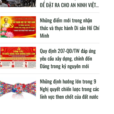
ĐỀ ĐẶT RA CHO AN NINH VIỆT
NAM TRONG BỐI CẢNH HIỆN
NAY
Những điểm mới trong nhận
thức và thực hành Di sản Hồ Chí
Minh
Quy định 207-QĐ/TW đáp ứng
yêu cầu xây dựng, chỉnh đốn
Đảng trong kỷ nguyên mới
Những định hướng lớn trong 9
Nghị quyết chiến lược trong các
lĩnh vực then chốt của đất nước