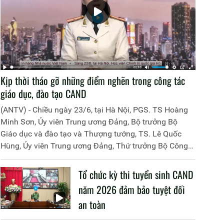
Kịp thời tháo gỡ những điểm nghẽn trong công tác
giáo dục, đào tạo CAND
(ANTV) - Chiều ngày 23/6, tại Hà Nội, PGS. TS Hoàng
Minh Sơn, Ủy viên Trung ương Đảng, Bộ trưởng Bộ
Giáo dục và đào tạo và Thượng tướng, TS. Lê Quốc
Hùng, Ủy viên Trung ương Đảng, Thứ trưởng Bộ Công
an đã đồng chủ trì buổi làm việc với các đơn vị của 2
Bộ về một số nội dung liên quan đến công tác giáo dục
Tổ chức kỳ thi tuyển sinh CAND
và đào tạo của lực lượng CAND.
năm 2026 đảm bảo tuyệt đối
an toàn