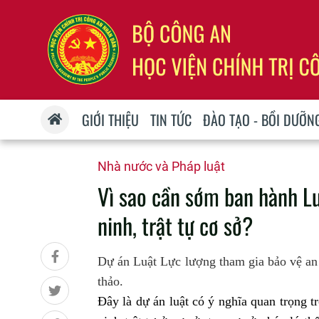
GIỚI THIỆU
TIN TỨC
ĐÀO TẠO - BỒI DƯỠN
Nhà nước và Pháp luật
Vì sao cần sớm ban hành Lu
ninh, trật tự cơ sở?
Dự án Luật Lực lượng tham gia bảo vệ an 
thảo.
Đây là dự án luật có ý nghĩa quan trọng 