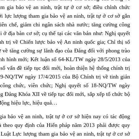
m gia bảo vệ an ninh, trật tự ở cơ sở; điều chỉnh chức
i lực lượng tham gia bảo vệ an ninh, trật tự ở cơ sở gắn
biên chế, giảm chi ngân sách nhà nước; tăng cường công
ội ở địa bàn cơ sở; cụ thể tại các văn bản như: Nghị quyết
trị về Chiến lược bảo vệ An ninh quốc gia; Chỉ thị số
về tăng cường sự lãnh đạo của Đảng đối với phong trào
ình hình mới; Kết luận số 64-KL/TW ngày 28/5/2013 của
vấn đề tiếp tục đổi mới, hoàn thiện hệ thống chính trị
39-NQ/TW ngày 17/4/2015 của Bộ Chính trị về tinh giản
, công chức, viên chức; Nghị quyết số 18-NQ/TW ngày
 Đảng Khóa XII về tiếp tục đổi mới, sắp xếp tổ chức bộ
 động hiệu lực, hiệu quả…
a bảo vệ an ninh, trật tự ở cơ sở hiện nay có tác động
à theo quy định của Hiến pháp năm 2013 phải được quy
 Luật Lực lượng tham gia bảo vệ an ninh, trật tự ở cơ sở