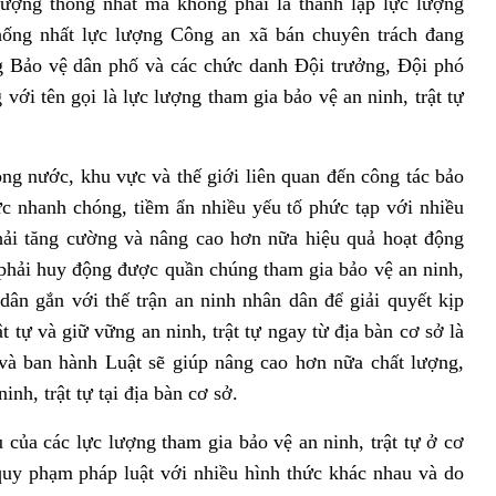
lượng thống nhất mà không phải là thành lập lực lượng
hống nhất lực lượng Công an xã bán chuyên trách đang
ng Bảo vệ dân phố và các chức danh Đội trưởng, Đội phó
ới tên gọi là lực lượng tham gia bảo vệ an ninh, trật tự
rong nước, khu vực và thế giới liên quan đến công tác bảo
sức nhanh chóng, tiềm ẩn nhiều yếu tố phức tạp với nhiều
hải tăng cường và nâng cao hơn nữa hiệu quả hoạt động
phải huy động được quần chúng tham gia bảo vệ an ninh,
dân gắn với thế trận an ninh nhân dân để giải quyết kịp
ật tự và giữ vững an ninh, trật tự ngay từ địa bàn cơ sở là
 và ban hành Luật sẽ giúp nâng cao hơn nữa chất lượng,
inh, trật tự tại địa bàn cơ sở.
 của các lực lượng tham gia bảo vệ an ninh, trật tự ở cơ
uy phạm pháp luật với nhiều hình thức khác nhau và do