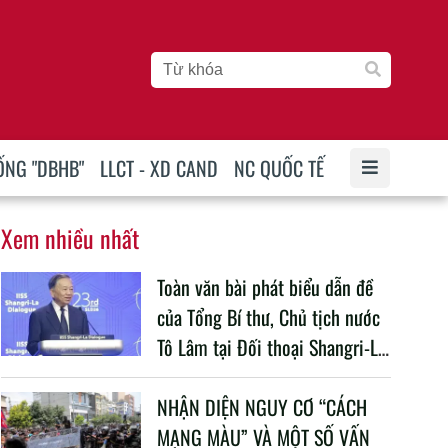
ỐNG "DBHB"
LLCT - XD CAND
NC QUỐC TẾ
Xem nhiều nhất
Toàn văn bài phát biểu dẫn đề
của Tổng Bí thư, Chủ tịch nước
Tô Lâm tại Đối thoại Shangri-La
lần thứ 23
NHẬN DIỆN NGUY CƠ “CÁCH
MẠNG MÀU” VÀ MỘT SỐ VẤN