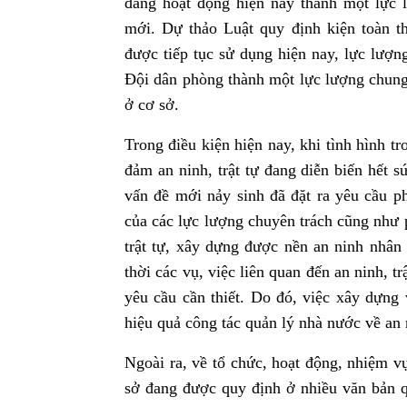
đang hoạt động hiện nay thành một lực 
mới. Dự thảo Luật quy định kiện toàn t
được tiếp tục sử dụng hiện nay, lực lượ
Đội dân phòng thành một lực lượng chung v
ở cơ sở.
Trong điều kiện hiện nay, khi tình hình t
đảm an ninh, trật tự đang diễn biến hết 
vấn đề mới nảy sinh đã đặt ra yêu cầu p
của các lực lượng chuyên trách cũng như 
trật tự, xây dựng được nền an ninh nhân 
thời các vụ, việc liên quan đến an ninh, tr
yêu cầu cần thiết. Do đó, việc xây dựng
hiệu quả công tác quản lý nhà nước về an n
Ngoài ra, về tổ chức, hoạt động, nhiệm vụ
sở đang được quy định ở nhiều văn bản q