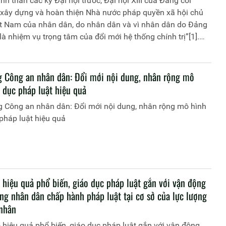
inh thần các kỳ Đại hội trước, Đại hội XIII của Đảng coi
c xây dựng và hoàn thiện Nhà nước pháp quyền xã hội chủ
ệt Nam của nhân dân, do nhân dân và vì nhân dân do Đảng
là nhiệm vụ trọng tâm của đổi mới hệ thống chính trị”[1].
 thần nhiệm vụ trọng tâm này, Đại hội XIII đề ra một số giải
 dựng, hoàn thiện Nhà nước pháp quyền xã hội chủ nghĩa
 đến năm 2030, định hướng đến năm 2045. Đó là các giải
g Công an nhân dân: Đổi mới nội dung, nhân rộng mô
h hướng cơ bản sau:
 dục pháp luật hiệu quả
g Công an nhân dân: Đổi mới nội dung, nhân rộng mô hình
pháp luật hiệu quả
 hiệu quả phổ biến, giáo dục pháp luật gắn với vận động
ng nhân dân chấp hành pháp luật tại cơ sở của lực lượng
nhân
hiệu quả phổ biến, giáo dục pháp luật gắn với vận động