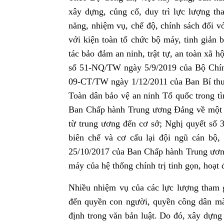
xây dựng, củng cố, duy trì lực lượng tha
năng, nhiệm vụ, chế độ, chính sách đối vớ
với kiện toàn tổ chức bộ máy, tinh giản 
tác bảo đảm an ninh, trật tự, an toàn xã h
số 51-NQ/TW ngày 5/9/2019 của Bộ Chính 
09-CT/TW ngày 1/12/2011 của Ban Bí thư 
Toàn dân bảo vệ an ninh Tổ quốc trong t
Ban Chấp hành Trung ương Đảng về một số 
từ trung ương đến cơ sở; Nghị quyết số 
biên chế và cơ cấu lại đội ngũ cán bộ
25/10/2017 của Ban Chấp hành Trung ương
máy của hệ thống chính trị tinh gọn, hoạt
Nhiều nhiệm vụ của các lực lượng tham gi
đến quyền con người, quyền công dân m
định trong văn bản luật. Do đó, xây dựng