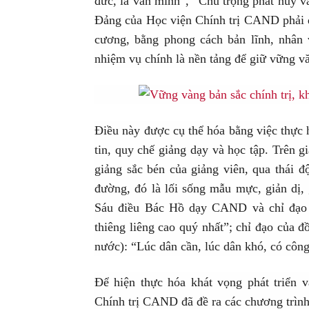
đức, là văn minh”, “Chú trọng phát huy v
Đảng của Học viện Chính trị CAND phải đ
cương, bằng phong cách bản lĩnh, nhân v
nhiệm vụ chính là nền tảng để giữ vững vă
Điều này được cụ thể hóa bằng việc thực 
tin, quy chế giảng dạy và học tập. Trên g
giảng sắc bén của giảng viên, qua thái đ
đường, đó là lối sống mẫu mực, giản dị, 
Sáu điều Bác Hồ dạy CAND và chỉ đạo 
thiêng liêng cao quý nhất”; chỉ đạo của 
nước): “Lúc dân cần, lúc dân khó, có công
Để hiện thực hóa khát vọng phát triển 
Chính trị CAND đã đề ra các chương trình