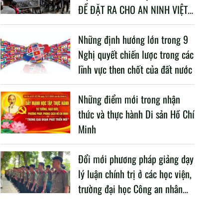
ĐỀ ĐẶT RA CHO AN NINH VIỆT
NAM TRONG BỐI CẢNH HIỆN
NAY
Những định hướng lớn trong 9
Nghị quyết chiến lược trong các
lĩnh vực then chốt của đất nước
Những điểm mới trong nhận
thức và thực hành Di sản Hồ Chí
Minh
Đổi mới phương pháp giảng dạy
lý luận chính trị ở các học viện,
trường đại học Công an nhân
dân trong Cách mạng công
nghiệp lần thứ tư