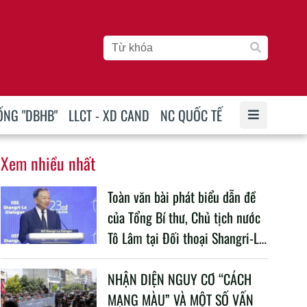
ỐNG "DBHB"
LLCT - XD CAND
NC QUỐC TẾ
Xem nhiều nhất
Toàn văn bài phát biểu dẫn đề
của Tổng Bí thư, Chủ tịch nước
Tô Lâm tại Đối thoại Shangri-La
lần thứ 23
NHẬN DIỆN NGUY CƠ “CÁCH
MẠNG MÀU” VÀ MỘT SỐ VẤN