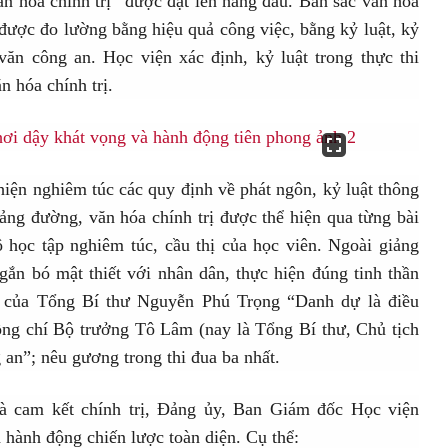
ăn hóa chính trị” được đặt lên hàng đầu. Bản sắc văn hóa
ược đo lường bằng hiệu quả công việc, bằng kỷ luật, kỷ
ăn công an. Học viện xác định, kỷ luật trong thực thi
n hóa chính trị.
hiện nghiêm túc các quy định về phát ngôn, kỷ luật thông
iảng đường, văn hóa chính trị được thể hiện qua từng bài
ộ học tập nghiêm túc, cầu thị của học viên. Ngoài giảng
gắn bó mật thiết với nhân dân, thực hiện đúng tinh thần
của Tổng Bí thư Nguyễn Phú Trọng “Danh dự là điều
đồng chí Bộ trưởng Tô Lâm (nay là Tổng Bí thư, Chủ tịch
 an”; nêu gương trong thi đua ba nhất.
và cam kết chính trị, Đảng ủy, Ban Giám đốc Học viện
 hành động chiến lược toàn diện. Cụ thể: