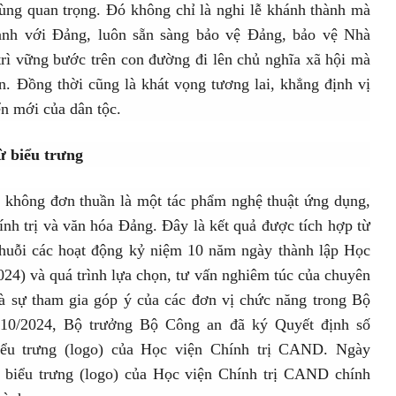
ng quan trọng. Đó không chỉ là nghi lễ khánh thành mà
thành với Đảng, luôn sẵn sàng bảo vệ Đảng, bảo vệ Nhà
trì vững bước trên con đường đi lên chủ nghĩa xã hội mà
. Đồng thời cũng là khát vọng tương lai, khẳng định vị
ển mới của dân tộc.
từ biểu trưng
 không đơn thuần là một tác phẩm nghệ thuật ứng dụng,
ính trị và văn hóa Đảng. Đây là kết quả được tích hợp từ
 chuỗi các hoạt động kỷ niệm 10 năm ngày thành lập Học
24) và quá trình lựa chọn, tư vấn nghiêm túc của chuyên
à sự tham gia góp ý của các đơn vị chức năng trong Bộ
10/2024, Bộ trưởng Bộ Công an đã ký Quyết định số
ểu trưng (logo) của Học viện Chính trị CAND. Ngày
 biểu trưng (logo) của Học viện Chính trị CAND chính