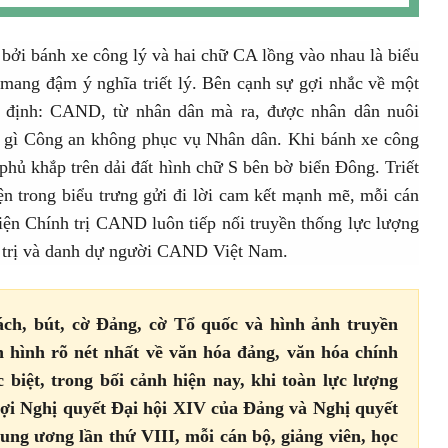
 bởi bánh xe công lý và hai chữ CA lồng vào nhau là biểu
ang đậm ý nghĩa triết lý. Bên cạnh sự gợi nhắc về một
g định: CAND, từ nhân dân mà ra, được nhân dân nuôi
ý gì Công an không phục vụ Nhân dân. Khi bánh xe công
phủ khắp trên dải đất hình chữ S bên bờ biển Đông. Triết
iện trong biểu trưng gửi đi lời cam kết mạnh mẽ, mỗi cán
viện Chính trị CAND luôn tiếp nối truyền thống lực lượng
 trị và danh dự người CAND Việt Nam.
ách, bút, cờ Đảng, cờ Tổ quốc và hình ảnh truyền
h hình rõ nét nhất về văn hóa đảng, văn hóa chính
 biệt, trong bối cảnh hiện nay, khi toàn lực lượng
 lợi Nghị quyết Đại hội XIV của Đảng và Nghị quyết
ung ương lần thứ VIII, mỗi cán bộ, giảng viên, học