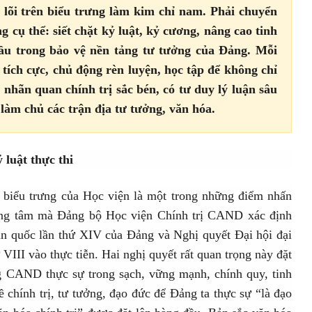
ốt lõi trên biểu trưng làm kim chỉ nam. Phải chuyển
 cụ thể: siết chặt kỷ luật, kỷ cương, nâng cao tinh
 đầu trong bảo vệ nền tảng tư tưởng của Đảng. Mỗi
 tích cực, chủ động rèn luyện, học tập để không chỉ
 nhãn quan chính trị sắc bén, có tư duy lý luận sâu
 làm chủ các trận địa tư tưởng, văn hóa.
 luật thực thi
 biểu trưng của Học viện là một trong những điểm nhấn
rọng tâm mà Đảng bộ Học viện Chính trị CAND xác định
àn quốc lần thứ XIV của Đảng và Nghị quyết Đại hội đại
III vào thực tiễn. Hai nghị quyết rất quan trọng này đặt
g CAND thực sự trong sạch, vững mạnh, chính quy, tinh
 chính trị, tư tưởng, đạo đức để Đảng ta thực sự “là đạo