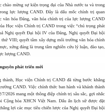
ực chào mừng sự kiện trọng đại của Nhà nước ta và trong
 trong lực lượng CAND. Đây là dấu mốc chính trị quan
ắc văn hóa Đảng, văn hóa chính trị của lực lượng CAND
ủa Học viện Chính trị CAND trong việc “chú trọng phát
quả Nghị quyết Đại hội IV của Đảng, Nghị quyết Đại hội
 thứ VIII; quyết tâm xây dựng môi trường văn hóa chính
c, xứng đáng là trung tâm nghiên cứu lý luận, đào tạo,
 lực lượng CAND.
 nguyên phát triển mới
g thành, Học viện Chính trị CAND đã từng bước khẳng
c trường CAND. Việc chính thức ban hành và khánh thành
/7/2026 mang một thông điệp chính trị sâu sắc, gợi nhắc
ọi Cộng hòa XHCN Việt Nam. Dấu ấn lịch sử được đặt
 thắng lợi các mục tiêu chiến lược của Nghị quyết Đại hội