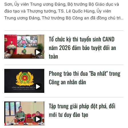
Sơn, Ủy viên Trung ương Đảng, Bộ trưởng Bộ Giáo dục và
đào tạo và Thượng tướng, TS. Lê Quốc Hùng, Ủy viên
Trung ương Đảng, Thứ trưởng Bộ Công an đã đồng chủ trì
buổi làm việc với các đơn vị của 2 Bộ về một số nội dung
liên quan đến công tác giáo dục và đào tạo của lực lượng
Tổ chức kỳ thi tuyển sinh CAND
CAND.
năm 2026 đảm bảo tuyệt đối an
toàn
Phong trào thi đua "Ba nhất" trong
Công an nhân dân
Tập trung giải pháp đột phá, đổi
mới tư duy đào tạo