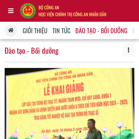
GIỚI THIỆU
TIN TỨC
ĐÀO TẠO - BỒI DƯỠNG
QU
Đào tạo - Bồi dưỡng