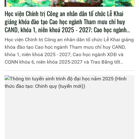
Học viện Chính trị Công an nhân dân tổ chức Lễ Khai
giảng khóa đào tạo Cao học ngành Tham mưu chỉ huy
CAND, khóa 1, niên khoá 2025 - 2027; Cao học ngành
XDĐ và CQNN khóa 6, niên khóa 2025-2027 và Trao
Học viện Chính trị Công an nhân dân tổ chức Lễ Khai giảng
Bằng tốt nghiệp hệ đào tạo Thạc sỹ
khóa đào tạo Cao học ngành Tham mưu chỉ huy CAND,
khóa 1, niên khoá 2025 - 2027; Cao học ngành XDĐ và
CQNN khóa 6, niên khóa 2025-2027 và Trao Bằng tốt
nghiệp hệ đào tạo Thạc sỹ