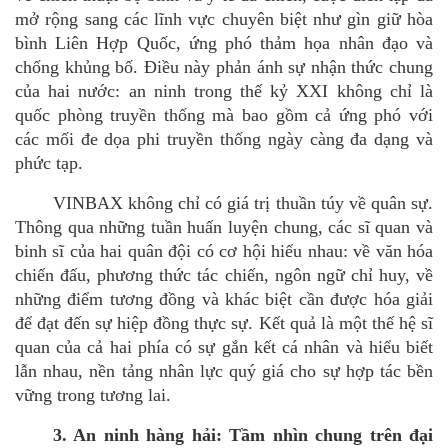
mở rộng sang các lĩnh vực chuyên biệt như gìn giữ hòa
bình Liên Hợp Quốc, ứng phó thảm họa nhân đạo và
chống khủng bố. Điều này phản ánh sự nhận thức chung
của hai nước: an ninh trong thế kỷ XXI không chỉ là
qu
ốc phòng truyền thống mà bao gồ
m c
ả ứng phó vớ
i
c
ác mối đe dọa phi truyền thống ngày càng đa dạng và
phức tạp.
VINBAX không chỉ có gi
á
trị thuần túy về
qu
ân sự.
Thông qua những tuần huấn luyện chung, các sĩ quan và
binh sĩ của hai quân độ
i c
ó cơ hội hiểu nhau: về văn hó
a
chi
ến đấu, phương thức tác chiến, ngôn ngữ chỉ huy
,
về
những điểm tương đồng và khác biệt cần được hó
a gi
ải
để đạt đến sự hiệp đồng thực sự. Kế
t qu
ả là một thế hệ sĩ
quan của cả hai phía có sự gắn kết c
á
nhân và hiểu biết
lẫn nhau
,
nền tảng nhân lực quý gi
á
cho sự hợp tác bền
vững trong tương lai.
3. An ninh hàng hải: Tầm nhìn chung trên đại