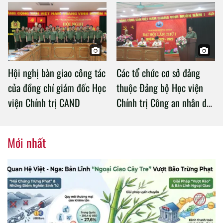
an làm việc với Học viện
Chính trị Công an nhân dân
Hội nghị bàn giao công tác
Các tổ chức cơ sở đảng
của đồng chí giám đốc Học
thuộc Đảng bộ Học viện
viện Chính trị CAND
Chính trị Công an nhân dân
tổ chức thành công Đại hội
nhiệm kỳ 2020 – 2025
Mới nhất