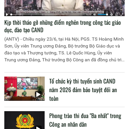
Kịp thời tháo gỡ những điểm nghẽn trong công tác giáo
dục, đào tạo CAND
(ANTV) - Chiều ngày 23/6, tại Hà Nội, PGS. TS Hoàng Minh
Sơn, Ủy viên Trung ương Đảng, Bộ trưởng Bộ Giáo dục và
đào tạo và Thượng tướng, TS. Lê Quốc Hùng, Ủy viên
Trung ương Đảng, Thứ trưởng Bộ Công an đã đồng chủ trì
buổi làm việc với các đơn vị của 2 Bộ về một số nội dung
liên quan đến công tác giáo dục và đào tạo của lực lượng
Tổ chức kỳ thi tuyển sinh CAND
CAND.
năm 2026 đảm bảo tuyệt đối an
toàn
Phong trào thi đua "Ba nhất" trong
Công an nhân dân