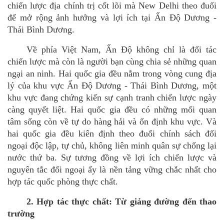
chiến lược đị
a ch
ính trị cốt l
õ
i mà New Delhi theo đuổi
để mở rộng ảnh hưởng và lợi ích tại Ấn Độ Dương -
Thái Bình Dương.
Về phía Việt Nam, Ấn Độ không chỉ là đối tác
chiến lược mà còn là người bạn c
ù
ng chia sẻ những quan
ngại an ninh
. Hai qu
ốc gia đều nằm trong vòng cung địa
lý của khu vực Ấn Độ Dương - Thái Bình Dương
,
một
khu vực đang chứng kiến sự cạnh tranh chiến lược ngày
càng quyết liệ
t. Hai qu
ốc gia đều có những mối quan
tâm sống còn về tự
do h
àng hải và ổn định khu vực. Và
hai quốc gia đều kiên định theo đuổ
i ch
ính sách đối
ngoại độc lập, tự chủ, không liên minh quân sự chống lại
nước thứ ba. Sự tương đồng về lợi ích chiến lược và
nguyên tắc đối ngoại ấ
y l
à nền tảng vững chắc nhất cho
hợp tác quốc phòng thực chất.
2. Hợp tác thực chất: Từ giảng đường đến thao
trường