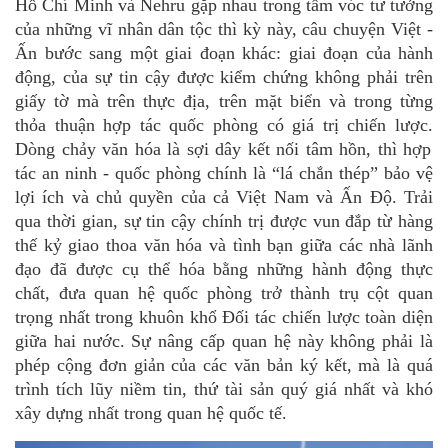
Hồ Chí Minh và
Nehru g
ặp nhau trong tầm vóc tư tưởng
của những vĩ nhân dân tộc thì kỳ này, câu chuyện Việt -
Ấn bước sang một giai
đoạn
khá
c: giai
đoạn
của hành
động,
của sự
tin c
ậy được kiểm chứng không phải trên
giấy tờ mà trên thực địa, trên mặt biển và trong từng
thỏa thuận hợp tác quốc phòng có gi
á
trị chiến lượ
c
.
D
òng chảy văn hóa là sợi dây kết nối tâm hồn, thì hợp
tác an ninh - quốc phòng chính là “l
á
chắn th
é
p” bảo vệ
lợi ích và chủ quyền của cả Việt Nam và Ấn Độ. Trải
qua thời gian, sự
tin c
ậy chính trị được vun đắp từ hàng
thế kỷ giao thoa văn hóa và tình bạn giữa các nhà l
ã
nh
đạo đã được cụ thể hóa bằng những hành động thực
chất, đưa quan hệ
qu
ốc phòng trở thành trụ cột quan
trọng nhất trong khuôn khổ Đối tác
c
hiến lược
t
oà
n di
ện
giữa hai nước. Sự nâng cấp quan hệ này không phải là
ph
é
p cộng đơn giản của các văn bản ký kết, mà là
qu
á
trình tích lũy niềm tin
,
thứ tài sả
n qu
ý gi
á
nhất và khó
xây dựng nhất trong quan hệ
qu
ốc tế.