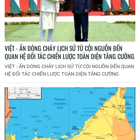
VIỆT - ẤN DÒNG CHẢY LỊCH SỬ TỪ CỘI NGUỒN ĐẾN
QUAN HỆ ĐỐI TÁC CHIẾN LƯỢC TOÀN DIỆN TĂNG CƯỜNG
VIỆT - ẤN DÒNG CHẢY LỊCH SỬ TỪ CỘI NGUỒN ĐẾN QUAN
HỆ ĐỐI TÁC CHIẾN LƯỢC TOÀN DIỆN TĂNG CƯỜNG