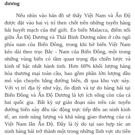
dương
N
ếu nhìn vào bản đồ sẽ thấy Việt Nam và Ấn Độ
được đặt vào hai vị trí then chốt trên những tuyến hàng
hải huyết mạch của thế giới. Eo biể
n Malacca
,
điểm nối
giữa Ấn Độ Dương và Thái Bình Dương nằm ở cửa ngõ
phía nam của Biển Đông, trong khi bờ biển Việt Nam
k
é
o d
ài theo trục Bắc - Nam của Biển Đông, một trong
những v
ù
ng biển có tầm quan trọng đị
a chi
ến lược và
kinh tế bậc nhất hành tinh. Hơn 60% khối lượng hàng
hóa thương mại toàn cầu, bao gồm phần lớn lượng dầu
mỏ vận chuyển bằng đường biển, đi qua khu vực này.
Với vị trí địa lý như vậy, ổn định và tự
do h
àng hải tại
Biển Đông và Ấn Độ Dương là lợi ích sống còn của cả
hai quốc gia. Bất kỳ sự gián đoạn nào trên các tuyến
đường biển này đều tác động trực tiếp đến an ninh kinh
tế, an ninh năng lượng và khả năng giao thương của cả
Việt Nam lẫn Ấn Độ. Đâ
y l
à lý
do t
ại sao hợp tác an
ninh hàng hải trở thành một trong những lĩnh vực ưu tiên