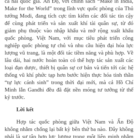
cả hai quốc gia.
Ấn Độ, vớ
i ch
ính sách
“
Make in India,
Make for the World” trong lĩnh vực quốc phòng của Thủ
tướng Modi, đang tích cực tìm kiế
m c
ác đối tác tin cậy
để c
ù
ng phát triển và sản xuất khí tà
i qu
ân sự, từ đó
giảm phụ thuộc vào nhập khẩu và mở rộng xuất khẩ
u
qu
ốc phòng. Việt Nam, với mục tiêu phát triển công
nghiệ
p qu
ốc phòng tự chủ và nhu cầu hiện đại hóa lực
lượng vũ trang, là một đối tác tiềm năng và ph
ù
hợp. Về
lâu dài, hai nước hoàn toàn có thể hợp tác sản xuất các
loại đạn dược, thiết bị
qu
ân sự cơ bản và tiến tớ
i c
ác hệ
thống vũ khí phức tạ
p h
ơn bước hiện thực hóa tinh thần
“
tự lực cánh sinh” trong thời đại mới, mà cả Hồ Chí
Minh lẫ
n Gandhi
đều đã đặt nền móng tư tưởng từ thế
kỷ trước.
Lời kết
Hợp tác quốc phòng giữa Việt Nam và Ấn Độ
không nhằm chống lại bất kỳ bên thứ ba nà
o.
Đây không
phải là sự tậ
p h
ợp lực lượng trong một liên minh nhằm