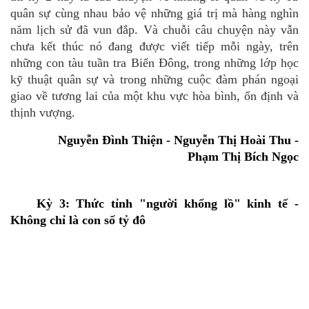
qu
ân sự c
ù
ng nhau bảo vệ những gi
á
trị mà hàng nghìn
năm lịch sử đã vun đắp. Và chuỗ
i c
âu chuyện này vẫn
chưa kết thúc nó đang được viế
t ti
ếp mỗi ngày, trên
những con tàu tuần tra Biển Đông, trong những lớ
p h
ọc
kỹ thuậ
t qu
ân sự
và trong những cuộc đàm phán ngoại
giao về tương lai của một khu vực hòa bình, ổn định và
thịnh vượng.
Nguyễn Đình Thiện
-
Nguyễn Thị Hoài Thu
-
Phạm Thị Bích Ngọc
Kỳ
3:
Thức tỉnh "người khổng lồ" kinh tế
-
Không chỉ là con số tỷ đô