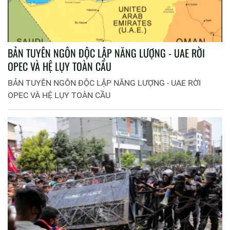
BẢN TUYÊN NGÔN ĐỘC LẬP NĂNG LƯỢNG - UAE RỜI
OPEC VÀ HỆ LỤY TOÀN CẦU
BẢN TUYÊN NGÔN ĐỘC LẬP NĂNG LƯỢNG - UAE RỜI
OPEC VÀ HỆ LỤY TOÀN CẦU