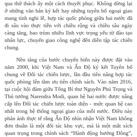
qua thử thách ấy một cách thuyết phục. Không dừng lại
ở những văn bản ký kết hay những tuyên bố ngoại giao
mang tính nghi lễ, hợp tác quốc phòng giữa hai nước đã
đi sâu vào thực tiễn vớ
i chi
ều rộng và chiều sâu ngày
càng tăng, bao tr
ù
m nhiều lĩnh vực trọng yếu từ đào tạo
nhân lực, chuyển giao công nghệ đế
n di
ễn tập tác chiến
chung.
Nền tảng của bước chuyển biến này được đặt vào
năm 2000, khi Việt Nam và Ấn Độ ký kết Tuyên bố
chung v
ề
Đối tác
c
hiến lược, lần đầu tiên nâng hợp tác
quốc phòng lên tầm ưu tiên chính sách.
V
ào nă
m 2016,
t
ạ
i cu
ộc hội đàm giữa Tổng Bí thư Nguyễn Phú Trọng và
Thủ tướng Narendra Modi, quan hệ hai nước được nâng
cấp lên Đối tác
c
hiến lược
t
oà
n di
ện
-
mức quan hệ cao
nhất trong hệ thống ngoại giao của mỗi nước. Điều này
phản ánh thực tế rằng Ấn Độ nhìn nhận Việt Nam không
đơn thuần là một đối tác khu vực, mà là một mắt xích
quan trọng trong chính sách
“
Hành động hướng Đông”
,