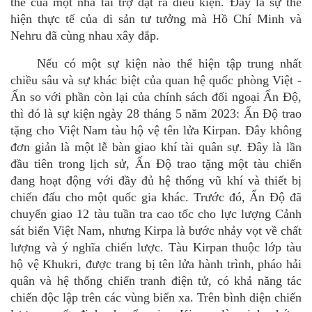
thế của một nhà tài trợ đặt ra điều kiện. Đâ
y l
à sự thể
hiện thực tế củ
a di s
ản tư tưởng mà Hồ Chí Minh và
Nehru
đã c
ù
ng nhau xây đắp.
Nếu có một sự kiện nào thể hiện tập trung nhất
chiều sâu và sự khác biệt của quan hệ
qu
ốc phòng Việt -
Ấ
n so v
ới phần còn lạ
i c
ủ
a ch
ính sách đối ngoại Ấn Độ,
thì đó là sự kiện ngày 28 tháng 5 nă
m 2023:
Ấn Độ trao
tặng cho Việt Nam tàu hộ vệ tên lửa Kirpan.
Đây không
đơn giản là một lễ bàn giao khí tà
i qu
ân sự. Đâ
y l
à lần
đầu tiên trong lịch sử, Ấn Độ trao tặng một tàu chiến
đang hoạt động với đầy đủ hệ thống vũ khí và thiết bị
chiến đấu cho mộ
t qu
ốc gia khác. Trước đó, Ấn Độ đã
chuyển giao 12 tàu tuần tra cao tốc cho lực lượng Cảnh
sát biển Việt Nam, nhưng Kirpa là bước nhảy vọt về chất
lượng và ý nghĩ
a chi
ến lược. Tàu Kirpan thuộc lớp tàu
hộ vệ Khukri, được trang bị tên lửa hành trình, pháo hả
i
qu
ân và hệ thống chiến tranh điện tử, có khả năng tác
chiến độc lập trên các v
ù
ng biển xa.
Trên bình diện chiến