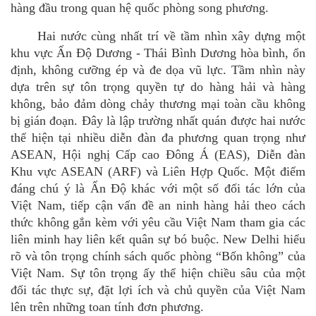
hàng đầu trong quan hệ
qu
ốc phòng song phương.
Hai nước c
ù
ng nhất trí về tầm nhìn xây dựng một
khu vực Ấn Độ Dương - Thái Bình Dương hòa bình, ổn
định, không cưỡng
é
p v
à đe dọa vũ lực. Tầm nhìn này
dựa trên sự tôn trọng quyền tự
do h
àng hải và hàng
không, bảo đảm dòng chảy thương mại toàn cầu không
bị gián đoạn. Đây là lập trường nhấ
t qu
án được hai nước
thể hiện tại nhiều diễn đàn đa phương quan trọng như
ASEAN, Hội nghị Cấp cao Đông Á (EAS), Diễn đàn
Khu vực ASEAN (ARF) và Liên Hợp Quốc.
Một điểm
đáng chú ý là Ấn Đ
ộ
khác với một số đối tác lớn của
Việt Nam
,
tiếp cận vấn đề an ninh hàng hải theo cách
thức không gắn k
è
m với yêu cầu Việt Nam tham gia các
liên minh hay liên kế
t qu
ân sự bó buộ
c. New Delhi hi
ểu
rõ và tôn trọng chính sách quốc phòng
“
Bốn không” của
Việt Nam. Sự tôn trọng ấy thể hiện chiều sâu của một
đối tác thực sự, đặt lợi ích và chủ quyền của Việt Nam
lên trên những toan tính đơn phương.