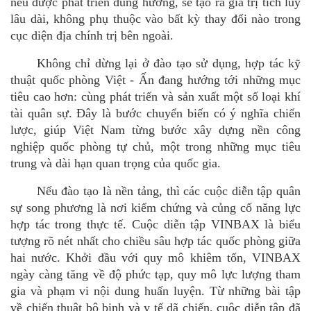
nếu được phát triển đúng hướng, sẽ tạo ra gi
á
trị tích lũ
y
l
âu dài, không phụ thuộc vào bất kỳ thay đổi nào trong
cục diện đị
a ch
ính trị bên ngoài.
K
hông chỉ dừng lại ở đào tạo sử dụng, hợp tác kỹ
thuậ
t qu
ốc phòng Việt - Ấn đang hướng tới những mục
tiêu cao hơn: c
ù
ng phát triển và sản xuất một số loại khí
tà
i qu
ân sự. Đâ
y l
à bước chuyển biến có ý nghĩ
a chi
ến
lược, giúp Việt Nam từng bước xây dựng nền công
nghiệ
p qu
ốc phòng tự chủ
,
một trong những mục tiêu
trung và dài hạn quan trọng củ
a qu
ốc gia.
Nếu đào tạ
o l
à nền tảng, thì các cuộc diễn tậ
p qu
ân
sự song phương là nơi kiểm chứng và củng cố năng lực
hợp tác trong thực tế. Cuộc diễn tập VINBAX
là biểu
tượng rõ n
é
t nhất cho chiều sâu hợp tác quốc phòng giữa
hai nước.
Khởi đầu với quy mô khiêm tốn, VINBAX
ngày càng tăng về độ phức tạp, quy mô lực lượng tham
gia và phạ
m vi n
ội dung huấn luyện. Từ những bài tậ
p
v
ề chiến thuật bộ binh và y tế dã chiế
n, cu
ộc diễn tập đã