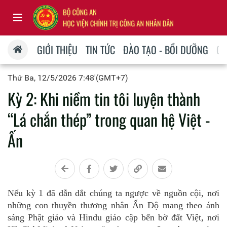
GIỚI THIỆU
TIN TỨC
ĐÀO TẠO - BỒI DƯỠNG
QU
Thứ Ba, 12/5/2026 7:48'(GMT+7)
Kỳ 2: Khi niềm tin tôi luyện thành
“Lá chắn thép” trong quan hệ Việt -
Ấn
Nếu kỳ 1 đã dẫn dắt chúng ta ngược về nguồn cội
,
nơi
những con thuyền thương nhân Ấn Độ mang theo ánh
sáng Phật giáo và Hindu giá
o c
ập bến bờ
đất
Việt, nơi