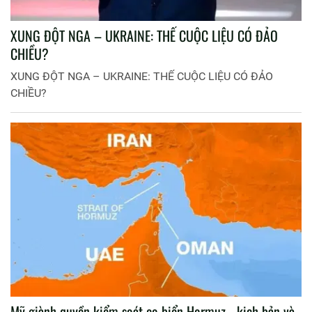
XUNG ĐỘT NGA – UKRAINE: THẾ CUỘC LIỆU CÓ ĐẢO
CHIỀU?
XUNG ĐỘT NGA – UKRAINE: THẾ CUỘC LIỆU CÓ ĐẢO
CHIỀU?
Mỹ giành quyền kiểm soát eo biển Hormuz - kịch bản và