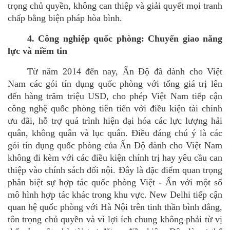
trọng chủ quyền, không can thiệ
p v
à giải quyết mọi tranh
chấp bằng biện phá
p h
òa bình.
4. Công nghiệ
p qu
ốc phòng: Chuyển giao năng
lực và niềm tin
Từ năm 2014 đến nay, Ấn Độ đã dành cho Việt
Nam các gói tín dụng quốc phòng với tổng gi
á
trị lên
đến hàng trăm triệu USD, cho ph
é
p Việt Nam tiếp cận
công nghệ
qu
ốc phòng tiên tiến với điều kiện tà
i ch
ính
ưu đãi, hỗ trợ
qu
á
trình hiện đại hóa các lực lượng hả
i
qu
ân, không quân và lục quân.
Điều đáng chú ý là các
gói tín dụng quốc phòng của Ấn Độ dành cho Việt Nam
không đi k
è
m vớ
i c
ác điều kiện chính trị
hay y
êu cầu can
thiệ
p v
à
o ch
ính sách đối nội. Đâ
y l
à đặc điểm quan trọng
phân biệt sự hợp tác quốc phòng Việt - Ấn với một số
mô hình hợp tác khác trong khu vực. New Delhi tiếp cận
quan hệ
qu
ốc phòng với Hà Nội trên tinh thần bình đẳng,
tôn trọng chủ quyền và vì lợi ích chung không phải từ vị