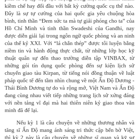
kiềm chế hay đối đầu với bất kỳ cường quốc cụ thể nà
o.
Đâ
y l
à sự tự cường của hai quốc gia yêu chuộng hòa
bình
,
tinh thần “Đem sức ta mà tự giải phóng cho ta” của
Hồ Chí Minh và tinh thần Swadeshi của Gandhi, nay
được diễn giải lại trong ngôn ngữ
qu
ốc phòng và an ninh
của thế kỷ XXI.
Với
“
l
á
chắn th
é
p” được tôi luyện bằng
niềm tin và hành động thực chất
,
từ những lớ
p h
ọc kỹ
thuậ
t qu
ân sự đến thao trường diễn tậ
p VINBAX, t
ừ
những gói tín dụng quốc phòng đến sự kiện lịch sử
chuyển giao tàu Kirpan, từ tiếng nói đồng thuận về luật
phá
p qu
ốc tế đến tầm nhìn chung về một Ấn Độ Dương -
Thái Bình Dương tự
do v
à rộng mở
,
Việt Nam và Ấn Độ
đang c
ù
ng nhau viế
t ti
ếp những trang lịch sử xứng đáng
với nền tảng vĩ đại mà hai thiê
n ni
ên kỷ giao thoa văn
minh đã để lại.
Nếu kỳ 1 là câu chuyện về những thương nhân và
tăng sĩ Ấn Độ mang ánh sáng tri thức cập bến bờ Việt,
thì kỳ 2 nà
y l
à câu chuyện về những sĩ quan và kỹ sư