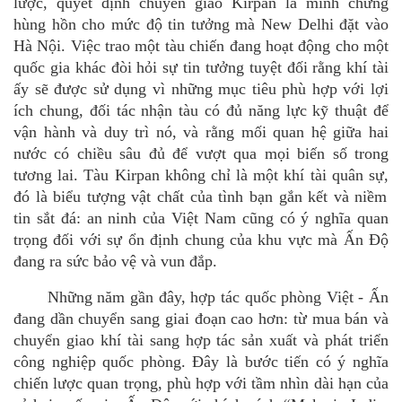
lược, quyết định chuyển giao Kirpan là minh chứng
h
ù
ng hồn cho mức độ tin tưởng mà
New Delhi
đặt vào
Hà Nội. Việc trao một tàu chiến
đang hoạt động cho mộ
t
qu
ốc gia khác đòi hỏi sự tin tưởng tuyệt đối rằng khí tài
ấy sẽ được sử dụng vì những mục tiêu ph
ù
hợ
p v
ới lợi
ích chung, đối tác nhận tàu có đủ năng lực kỹ thuật để
vận hành và duy trì nó, và rằng mối quan hệ giữa hai
nước có chiều sâu đủ để vượt qua mọi biến số trong
tương lai.
Tàu Kirpan không chỉ là một khí tà
i qu
ân sự
,
đó là biểu tượng vật chất của tình bạn gắn kết và niềm
tin sắt đá: an ninh của Việt Nam cũng có ý nghĩa quan
trọng đối với sự ổn định chung của khu vực mà Ấn Độ
đang ra sức bảo vệ và vun đắp.
Những năm gần đây, hợp tác quốc phòng Việt - Ấn
đang dần chuyển sang giai đoạn cao hơn: từ mua bán và
chuyển giao khí tài sang hợp tác sản xuất và phát triển
công nghiệ
p qu
ốc phòng. Đâ
y l
à bước tiến có ý nghĩ
a
chi
ến lược quan trọng, ph
ù
hợ
p v
ới tầm nhìn dài hạn của