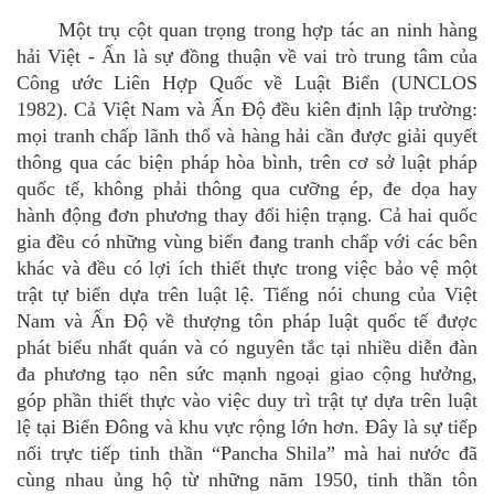
Một trụ cột quan trọng trong hợp tác an ninh hàng
hải Việt - Ấn là sự đồng thuận về
vai tr
ò
trung tâ
m c
ủa
Công ước Liên Hợp Quốc về Luật Biển (UNCLOS
1982). Cả Việt Nam và Ấn Độ đều kiên định lập trường:
mọi tranh chấp l
ã
nh thổ và hàng hả
i c
ần được giải quyết
thông qua các biện phá
p h
òa bình, trên cơ sở luật phá
p
qu
ốc tế
,
không phải thông qua cưỡng
é
p, đe dọa hay
hành động đơn phương thay đổi hiện trạng. Cả hai quốc
gia đều có những v
ù
ng biển đang tranh chấ
p v
ớ
i c
ác bên
khác và đều có lợi ích thiết thực trong việc bảo vệ một
trật tự biển dựa trên luật lệ. Tiếng nói chung của Việt
Nam và Ấn Độ về thượng tôn pháp luậ
t qu
ốc tế được
phát biểu nhấ
t qu
án và có nguyên tắc tại nhiều diễn đàn
đa phương tạo nên sức mạnh ngoại giao cộng hưởng,
góp phần thiết thực vào việc duy trì trật tự dựa trên luật
lệ tại Biển Đông và khu vực rộng lớn hơn. Đâ
y l
à sự tiếp
nối trực tiếp tinh thần
“
Pancha Shila
” mà hai nước đã
c
ù
ng nhau ủng hộ từ những năm 1950
,
tinh thần tôn