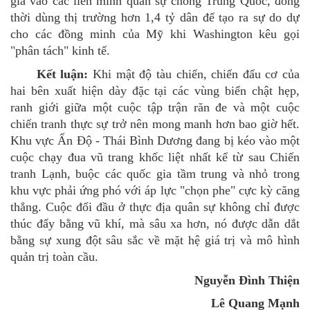
gia vào các liên minh quân sự chống Trung Quốc, đồng
thời dùng thị trường hơn
1,4 tỷ dân để tạo ra sự do dự
cho các đồng minh của Mỹ khi Washington kêu gọi
"phân tách" kinh tế
.
Kết luận
:
Khi mật độ tàu chiến, chiến đấu cơ của
hai bên xuất hiện dày đặc tại các vùng biển chật hẹp,
ranh giới giữa một cuộc tập trận răn đe và một cuộc
chiến tranh thực sự trở nên mong manh hơn bao giờ hết.
Khu vực Ấn
Độ
- Thái Bình Dương đang bị kéo vào một
cuộc chạy đua vũ trang khốc liệt nhất kể từ sau Chiến
tranh Lạnh, buộc các quốc gia tầm trung và nhỏ trong
khu vực phải ứng phó với áp lực "chọn phe" cực kỳ căng
thẳng. Cuộc đối đầu ở thực địa quân sự không chỉ được
thúc đẩy bằng vũ khí, mà sâu xa hơn, nó được dẫn dắt
bằng sự xung đột sâu sắc về mặt hệ giá trị và mô hình
quản trị toàn cầu.
Nguyễn Đình Thiện
Lê Quang Mạnh