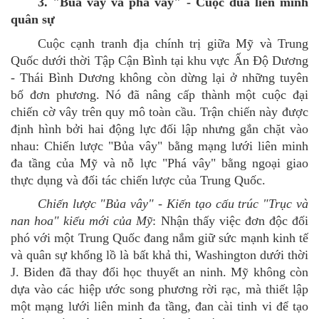
3. "Bủa vây và phá vây" - Cuộc đua liên minh
quân sự
Cuộc cạnh tranh địa chính trị giữa Mỹ và Trung
Quốc dưới thời Tập Cận Bình tại khu vực Ấn Độ Dương
- Thái Bình Dương không còn dừng lại ở những tuyên
bố đơn phương. Nó đã nâng cấp thành một cuộc đại
chiến cờ vây trên quy mô toàn cầu. Trận chiến này được
định hình bởi hai động lực đối lập nhưng gắn chặt vào
nhau: Chiến lược "Bủa vây" bằng mạng lưới liên minh
đa tầng của Mỹ và nỗ lực "Phá vây" bằng ngoại giao
thực dụng và đối tác chiến lược của Trung Quốc.
Chiến lược "Bủa vây"
-
Kiến tạo cấu trúc "Trục và
nan hoa" kiểu mới
của Mỹ
:
Nhận thấy việc đơn độc đối
phó với một Trung Quốc đang nắm giữ sức mạnh kinh tế
và quân sự khổng lồ là bất khả thi, Washington dưới thời
J. Biden đã thay đổi học thuyết an ninh. Mỹ không còn
dựa vào các hiệp ước song phương rời rạc, mà thiết lập
một mạng lưới liên minh đa tầng, đan cài tinh vi để tạo