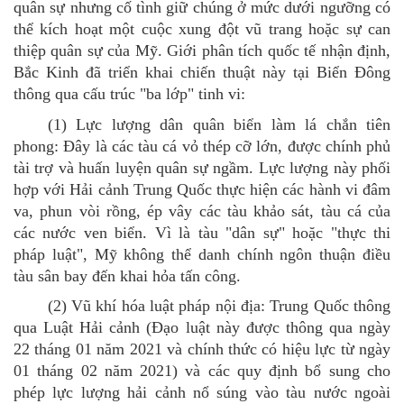
quân sự nhưng cố tình giữ chúng ở mức dưới ngưỡng có
thể kích hoạt một cuộc xung đột vũ trang hoặc sự can
thiệp quân sự của Mỹ.
Giới phân tích quốc tế nhận định,
Bắc Kinh đã triển khai chiến thuật này tại Biển Đông
thông qua cấu trúc "ba lớp" tinh vi:
(1)
Lực lượng dân quân biển làm lá chắn tiên
phong: Đây là các tàu cá vỏ thép cỡ lớn, được chính phủ
tài trợ và huấn luyện quân sự ngầm. Lực lượng này phối
hợp với Hải cảnh Trung Quốc thực hiện các hành vi đâm
va, phun vòi rồng, ép vây các tàu khảo sát, tàu cá của
các nước ven biển. Vì là tàu "dân sự" hoặc "thực thi
pháp luật", Mỹ không thể danh chính ngôn thuận điều
tàu sân bay đến khai hỏa tấn công.
(2)
Vũ khí hóa luật pháp nội địa: Trung Quốc thông
qua Luật Hải cảnh (Đạo luật này được thông qua ngày
22 tháng 01 năm 2021 và chính thức có hiệu lực từ ngày
01 tháng 02 năm 2021) và các quy định bổ sung cho
phép lực lượng hải cảnh nổ súng vào tàu nước ngoài