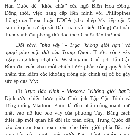
Hàn Quốc để
“
khóa chặt
”
cửa ngõ Biển Hoa Đông.
Đồng thời, việc nâng cấp liên minh với Philippines
thông qua Thỏa thuận EDCA (cho phép Mỹ tiếp cận 9
căn cứ quân sự áp sát Đài Loan và Biển Đông) đã hoàn
thiện vành đai phòng thủ dọc theo Chuỗi đảo thứ nhất.
Đối sách "phá vây"
-
Trục "không giới hạn" và
ngoại giao mặt đất của Trung Quốc
: Trước vòng vây
ngày càng khép chặt của Washington, Chủ tịch Tập Cận
Bình đã triển khai một chiến lược phản công quyết liệt
nhằm tìm kiếm các khoảng trống địa chính trị để bẻ gãy
sức ép của Mỹ
:
(1)
Trục Bắc Kinh - Moscow "Không giới hạn"
:
Định ước chiến lược giữa Chủ
tịch
Tập Cận Bình và
Tổng
thống
Vladimir Putin là đòn phản công mạnh mẽ
nhất vào nỗ lực bao vây của phương Tây. Bằng cách
thiết lập mối quan hệ đối tác toàn diện, Trung Quốc đã
bảo đảm an toàn hoàn toàn cho biên giới phía Bắc và
phía Tây của mình, biến nước Nga thành nguồn cung