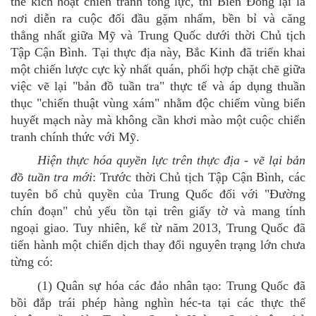
thể kích hoạt chiến tranh tổng lực, thì Biển Đông lại là
nơi diễn ra cuộc đối đầu gặm nhấm, bền bỉ và căng
thẳng nhất giữa Mỹ và Trung Quốc dưới thời Chủ
tịch
Tập Cận Bình.
Tại thực địa này, Bắc Kinh đã triển khai
một chiến lược cực kỳ nhất quán, phối hợp chặt chẽ giữa
việc vẽ lại "bản đồ tuần tra" thực tế và áp dụng thuần
thục "chiến thuật vùng xám" nhằm độc chiếm vùng biển
huyết mạch này mà không cần khơi mào một cuộc chiến
tranh chính thức với Mỹ.
Hiện thực hóa quyền lực trên thực địa
- vẽ lại bản
đồ tuần tra mới
:
Trước thời Chủ
tịch
Tập Cận Bình, các
tuyên bố chủ quyền của Trung Quốc đối với "Đường
chín đoạn" chủ yếu tồn tại trên giấy tờ và mang tính
ngoại giao. Tuy nhiên, kể từ năm 2013, Trung Quốc
đã
tiến hành một chiến dịch thay đổi nguyên trạng lớn chưa
từng có:
(1)
Quân sự hóa các đảo nhân tạo: Trung Quốc đã
bồi đắp trái phép hàng nghìn héc-ta tại các thực thể