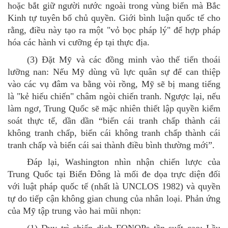
hoặc bắt giữ người nước ngoài trong vùng biển mà Bắc
Kinh tự tuyên bố chủ quyền. Giới
bình luận quốc tế cho
rằng, đ
iều này tạo ra một "vỏ bọc pháp lý" để hợp pháp
hóa các hành vi cưỡng ép tại thực địa.
(3)
Đặt Mỹ và các đồng minh vào thế tiến thoái
lưỡng nan: Nếu Mỹ dùng vũ lực quân sự để can thiệp
vào các vụ đâm va bằng vòi rồng, Mỹ sẽ bị mang tiếng
là "kẻ hiếu chiến" châm ngòi chiến tranh. Ngược lại, nếu
làm ngơ, Trung Quốc sẽ mặc nhiên thiết lập quyền kiểm
soát thực tế, dần dần
“
biến cái tranh
chấp thành cái
không tranh chấp, biến cái không tranh chấp thành cái
tranh chấp và biến cái
sai thành điều bình thường mới
”
.
Đáp
lại,
Washington nhìn nhận chiến lược của
Trung Quốc tại Biển Đông là mối đe dọa trực diện đối
với luật pháp quốc tế (nhất là UNCLOS 1982) và quyền
tự do tiếp cận không gian chung của nhân loại. Phản ứng
của Mỹ tập trung vào hai mũi nhọn:
(1)
Duy trì chiến dịch FONOPs tần suất cao: Lầu