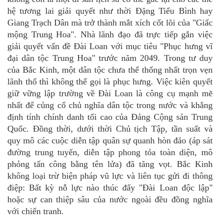
hệ tương lai giải quyết như thời Đặng Tiểu Bình hay
Giang Trạch Dân
mà trở thành m
ắt xích cốt lõi của "Giấc
mộng Trung Hoa"
. Nhà lãnh đạo
đã trực tiếp gắn việc
giải quyết vấn đề Đài Loan với mục tiêu "Phục hưng vĩ
đại dân tộc Trung Hoa" trước năm 2049. Trong tư duy
của Bắc Kinh, một dân tộc chưa thể thống nhất trọn vẹn
lãnh thổ thì không thể gọi là phục hưng. Việc kiên quyết
giữ vững lập trường về Đài Loan là công cụ mạnh mẽ
nhất để củng cố chủ nghĩa dân tộc trong nước và khẳng
định tính chính danh tối cao của Đảng Cộng sản Trung
Quốc.
Đồng thời, d
ưới thời Chủ tịch Tập, tần suất và
quy mô các cuộc diễn tập quân sự quanh hòn đảo (áp sát
đường trung tuyến, diễn tập phong tỏa toàn diện, mô
phỏng tấn công bằng tên lửa) đã tăng vọt. Bắc Kinh
không loại trừ biện pháp vũ lực và liên tục gửi đi thông
điệp: Bất kỳ nỗ lực nào thúc đẩy "Đài Loan độc lập"
hoặc sự can thiệp sâu của nước ngoài đều đồng nghĩa
với chiến tranh.