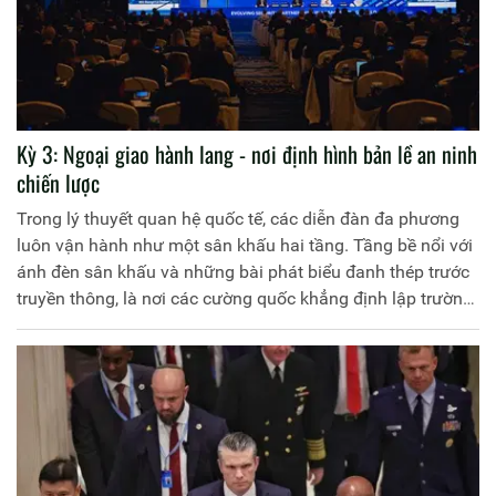
Kỳ 3: Ngoại giao hành lang - nơi định hình bản lề an ninh
chiến lược
Trong lý thuyết quan hệ quốc tế, các diễn đàn đa phương
luôn vận hành như một sân khấu hai tầng. Tầng bề nổi với
ánh đèn sân khấu và những bài phát biểu đanh thép trước
truyền thông, là nơi các cường quốc khẳng định lập trường
và định hướng dư luận. Nhưng với giới quan sát kỳ cựu,
xung lực thực sự định hình an ninh khu vực lại nằm ở tầng
chìm: những phòng họp kín và những cuộc "ngoại giao
hành lang" không micro.