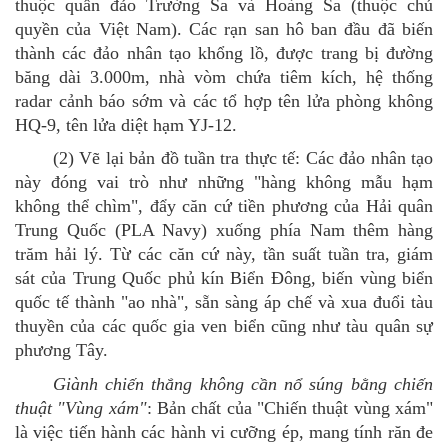
thuộc quần đảo Trường Sa và Hoàng Sa (thuộc chủ
quyền của Việt Nam). Các rạn san hô ban đầu đã biến
thành các đảo nhân tạo khổng lồ, được trang bị đường
băng dài 3.000m, nhà vòm chứa tiêm kích, hệ thống
radar cảnh báo sớm và các tổ hợp tên lửa phòng không
HQ-9, tên lửa diệt hạm YJ-12.
(2)
Vẽ lại bản đồ tuần tra thực tế: Các đảo nhân tạo
này đóng vai trò như những "hàng không mẫu hạm
không thể chìm", đẩy căn cứ tiền phương của Hải quân
Trung Quốc (PLA Navy) xuống phía Nam thêm hàng
trăm hải lý. Từ các căn cứ này, tần suất tuần tra, giám
sát của Trung Quốc phủ kín Biển Đông, biến vùng biển
quốc tế thành "ao nhà", sẵn sàng áp chế và xua đuổi tàu
thuyền của các quốc gia ven biển cũng như tàu quân sự
phương Tây.
Giành chiến thắng không cần nổ súng bằng chiến
thuật "Vùng xám"
:
Bản chất của "Chiến thuật vùng xám"
là việc tiến hành các hành vi cưỡng ép, mang tính răn đe