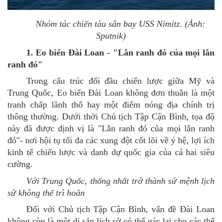
Nhóm tác chiến tàu sân bay USS Nimitz. (Ảnh:
Sputnik)
1. Eo biển Đài Loan - "Lằn ranh đỏ của mọi lằn
ranh đỏ"
Trong cấu trúc đối đầu chiến lược giữa Mỹ và
Trung Quốc, Eo biển Đài Loan không đơn thuần là một
tranh chấp lãnh thổ hay một điểm nóng địa chính trị
thông thường. Dưới thời Chủ tịch Tập Cận Bình, tọa độ
này đã được định vị là "Lằn ranh đỏ của mọi lằn ranh
đỏ"-
nơi hội tụ tối đa các xung đột cốt lõi về ý hệ, lợi ích
kinh tế chiến lược và danh dự quốc gia của cả hai siêu
cường.
Với Trung Quốc, thống nhất trở thành
sứ mệnh lịch
sử không thể trì hoãn
Đối với Chủ
tịch
Tập Cận Bình, vấn đề Đài Loan
không còn là một di sản lịch sử có thể gác lại cho các thế