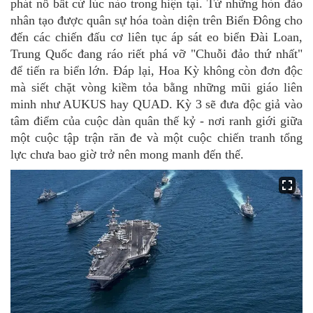
phát nổ bất cứ lúc nào trong hiện tại. Từ những hòn đảo
nhân tạo được quân sự hóa toàn diện trên Biển Đông cho
đến các chiến đấu cơ liên tục áp sát eo biển Đài Loan,
Trung Quốc
đang ráo riết phá vỡ "Chuỗi đảo thứ nhất"
để tiến ra biển lớn. Đáp lại, Hoa
Kỳ
không còn đơn độc
mà siết chặt vòng kiềm tỏa bằng những mũi giáo liên
minh như AUKUS hay QUAD. Kỳ 3 sẽ đưa độc giả vào
tâm điểm của cuộc dàn quân thế kỷ
-
nơi ranh giới giữa
một cuộc tập trận răn đe và một cuộc chiến tranh tổng
lực chưa bao giờ trở
nên
mong manh đến thế.