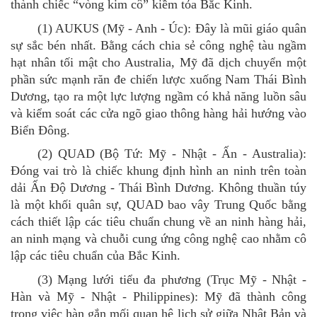
thành chiếc
“
vòng kim cô
”
kiềm tỏa Bắc Kinh.
(1)
AUKUS (Mỹ - Anh - Úc): Đây là mũi giáo quân
sự sắc bén nhất. Bằng cách chia sẻ công nghệ tàu ngầm
hạt nhân tối mật cho Australia, Mỹ đã dịch chuyển một
phần sức mạnh răn đe chiến lược xuống Nam Thái Bình
Dương, tạo ra một lực lượng ngầm có khả năng luồn sâu
và kiểm soát các cửa ngõ giao thông hàng hải hướng vào
Biển Đông.
(2)
QUAD (Bộ Tứ: Mỹ - Nhật - Ấn - Australia):
Đóng vai trò là chiếc khung định hình an ninh trên toàn
dải Ấn Độ Dương - Thái Bình Dương. Không thuần túy
là một khối quân sự, QUAD bao vây Trung Quốc bằng
cách thiết lập các tiêu chuẩn chung về an ninh hàng hải,
an ninh mạng và chuỗi cung ứng công nghệ cao nhằm cô
lập các tiêu chuẩn của Bắc Kinh.
(3)
Mạng lưới tiểu đa phương (Trục Mỹ - Nhật -
Hàn và Mỹ - Nhật - Philippines): Mỹ đã thành công
trong việc hàn gắn mối quan hệ lịch sử giữa Nhật Bản và