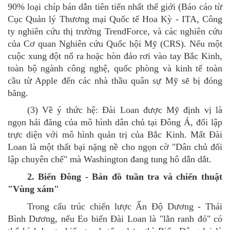
90% loại chíp bán dẫn tiên tiến nhất thế giới
(
Báo cáo từ
Cục Quản lý Thương mại Quốc tế Hoa Kỳ
-
ITA, Công
ty nghiên cứu thị trường TrendForce, và các nghiên cứu
của Cơ quan Nghiên cứu Quốc hội Mỹ (CRS). Nếu một
cuộc xung đột nổ ra hoặc hòn đảo rơi vào tay Bắc Kinh,
toàn bộ ngành công nghệ, quốc phòng và kinh tế toàn
cầu từ Apple đến các nhà thầu quân sự Mỹ sẽ bị đóng
băng.
(3)
Về ý thức
hệ: Đài Loan được Mỹ định vị là
ngọn hải đăng của mô hình dân chủ tại Đông Á, đối lập
trực diện với mô hình quản trị của Bắc Kinh. Mất Đài
Loan là một thất bại nặng nề cho ngọn cờ "Dân chủ đối
lập chuyên chế" mà Washington đang tung
hô
dẫn dắt.
2. Biển Đông - Bản đồ tuần tra và chiến thuật
"Vùng xám"
Trong cấu trúc chiến lược Ấn Độ Dương - Thái
Bình Dương, nếu Eo biển Đài Loan là "lằn ranh đỏ" có