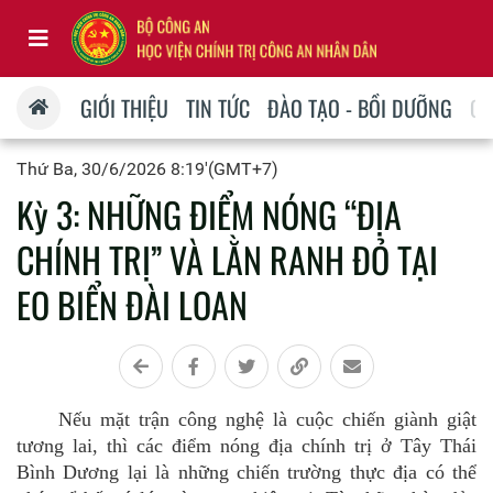
GIỚI THIỆU
TIN TỨC
ĐÀO TẠO - BỒI DƯỠNG
QU
Thứ Ba, 30/6/2026 8:19'(GMT+7)
Kỳ 3: NHỮNG ĐIỂM NÓNG “ĐỊA
CHÍNH TRỊ” VÀ LẰN RANH ĐỎ TẠI
EO BIỂN ĐÀI LOAN
Nếu mặt trận công nghệ là cuộc chiến giành giật
tương lai, thì các điểm nóng địa chính trị ở Tây Thái
Bình Dương lại là những chiến trường thực địa có thể