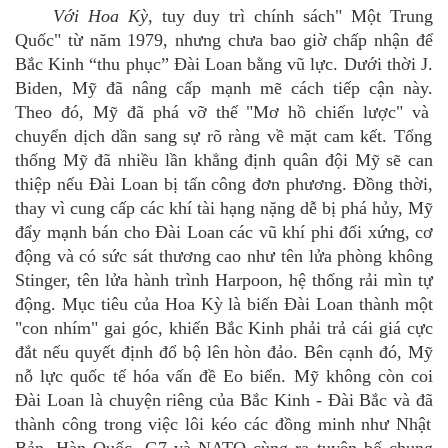
Với
Hoa Kỳ
,
tuy duy trì chính sách"
Một Trung
Quốc" từ năm 1979
,
nhưng chưa bao giờ chấp nhận để
Bắc Kinh
“
thu
phục”
Đài Loan bằng vũ lực. Dưới thời J.
Biden, Mỹ đã nâng cấp mạnh mẽ cách tiếp cận này.
Theo đó, Mỹ đã p
há vỡ thế "Mơ hồ chiến lược"
và
chuyển dịch dần sang sự rõ ràng về mặt cam kết. Tổng
thống Mỹ đã nhiều lần khẳng định quân đội Mỹ sẽ can
thiệp nếu Đài Loan bị tấn công đơn phương.
Đồng thời,
t
hay vì cung cấp các khí tài hạng nặng dễ bị phá hủy, Mỹ
đẩy mạnh bán cho Đài Loan các vũ khí phi đối xứng, cơ
động và có sức sát thương cao như
tên lửa phòng không
Stinger, tên lửa hành trình Harpoon, hệ thống rải mìn tự
động. Mục tiêu của
Hoa Kỳ
là biến Đài Loan thành một
"con nhím" gai góc, khiến Bắc Kinh phải trả cái giá cực
đắt nếu quyết định đổ bộ lên
hòn đảo
.
Bên cạnh đó, Mỹ
nỗ lực q
uốc tế hóa vấn đề Eo biển
.
Mỹ không còn coi
Đài Loan là chuyện riêng của Bắc Kinh - Đài Bắc
và đã
thành công trong việc lôi kéo các đồng minh như Nhật