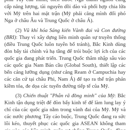
cấp năng lượng, tài nguyên dồi dào và phối hợp chia lửa
với Mỹ trên hai mặt trận (Mỹ phải căng mình đối phó
Nga ở châu Âu và Trung Quốc ở châu Á).
(2)
Vũ khí hóa Sáng kiến Vành đai và Con đường
(BRI)
: Thay vì xây dựng liên minh quân sự truyền thống
(điều Trung Quốc luôn tuyên bố tránh), Bắc Kinh dùng
đòn bẩy tài chính và hạ tầng để trói buộc lợi ích của các
quốc gia đang phát triển. Trung Quốc thâm nhập sâu vào
các quốc gia Nam Bán cầu (Global South), thiết lập các
bến cảng lưỡng dụng (như cảng Ream ở Campuchia hay
các căn cứ tại châu Phi, Nam Á) để tạo ra thế trận phản
kiềm tỏa, đe dọa các tuyến đường tiếp tế của Mỹ.
(3)
Chiến thuật "Phân rã đồng minh" của Mỹ
: Bắc
Kinh tận dụng triệt để đòn bẩy kinh tế để làm lung lay ý
chí của các quốc gia nằm trong vành đai của Mỹ. Mỹ
và
c
ác
nước phương Tây cáo buộc,
Trung Quốc đang
ra sức
lôi kéo, thuyết phục các quốc gia ASEAN không tham