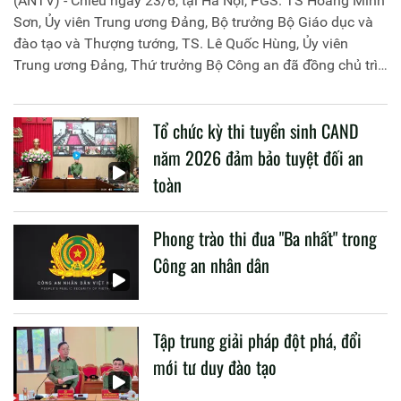
(ANTV) - Chiều ngày 23/6, tại Hà Nội, PGS. TS Hoàng Minh
Sơn, Ủy viên Trung ương Đảng, Bộ trưởng Bộ Giáo dục và
đào tạo và Thượng tướng, TS. Lê Quốc Hùng, Ủy viên
Trung ương Đảng, Thứ trưởng Bộ Công an đã đồng chủ trì
buổi làm việc với các đơn vị của 2 Bộ về một số nội dung
liên quan đến công tác giáo dục và đào tạo của lực lượng
Tổ chức kỳ thi tuyển sinh CAND
CAND.
năm 2026 đảm bảo tuyệt đối an
toàn
Phong trào thi đua "Ba nhất" trong
Công an nhân dân
Tập trung giải pháp đột phá, đổi
mới tư duy đào tạo