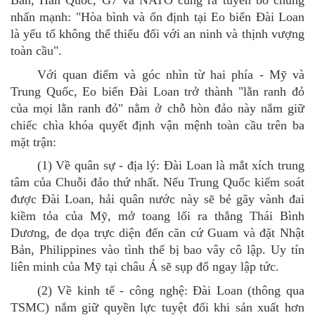
Bản, Hàn Quốc, G7 và NATO cùng ra tuyên bố chung
nhấn mạnh: "Hòa bình và ổn định tại Eo biển Đài Loan
là yếu tố không thể thiếu đối với an ninh và thịnh vượng
toàn cầu".
Với
quan điểm và góc nhìn từ hai phía - Mỹ và
Trung Quốc,
Eo biển Đài Loan trở thành "lằn ranh đỏ
của mọi lằn ranh đỏ" nằm ở chỗ hòn đảo này nắm giữ
chiếc chìa khóa quyết định vận mệnh toàn cầu trên ba
mặt trận:
(1)
Về quân sự - địa lý: Đài Loan là mắt xích trung
tâm của Chuỗi đảo thứ nhất. Nếu Trung Quốc kiểm soát
được Đài Loan, hải quân nước này sẽ bẻ gãy vành đai
kiềm tỏa của Mỹ, mở toang lối ra thẳng Thái Bình
Dương, đe dọa trực diện đến căn cứ Guam và đặt Nhật
Bản, Philippines vào tình thế bị bao vây cô lập. Uy tín
liên minh của Mỹ tại châu Á sẽ sụp đổ ngay lập tức.
(2)
Về kinh tế - công nghệ: Đài Loan (thông qua
TSMC) nắm giữ quyền lực tuyệt đối khi sản xuất hơn