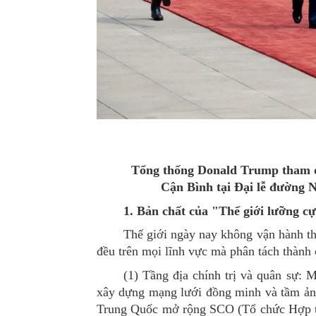
Tổng thống Donald Trump tham d
Cận Bình tại Đại lễ đường 
1. Bản chất của "Thế giới lưỡng c
Thế giới ngày nay không vận hành t
đều trên mọi lĩnh vực mà phân tách thành 
(1) T
ầng địa chính trị và quân sự
:
M
xây dựng mạng lưới đồng minh và tầm ản
Trung Quốc mở rộng SCO (Tổ chức Hợp tá