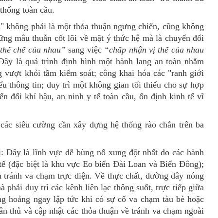
 thống toàn cầu.
h"
không phải là một thỏa thuận ngưng chiến, cũng không
hững mâu thuẫn cốt lõi về mặt ý thức hệ
mà là
chuyển đổi
 thể chế của nhau”
sang việc
“chấp nhận vị thế của nhau
Đây là quá trình định hình một hành lang an toàn nhằm
g vượt khỏi tầm kiểm soát
; c
ông khai hóa các "ranh giới
u thông tin
;
duy trì một không gian tối thiểu cho sự hợp
ến đổi khí hậu, an ninh y tế toàn cầu, ổn định kinh tế vĩ
 các siêu cường cần xây dựng hệ thống rào chắn trên ba
: Đây là lĩnh
vực
dễ bùng nổ xung đột nhất do các hành
 tế (đặc biệt là khu vực Eo biển Đài Loan và Biển Đông)
;
 t
ránh va chạm trực diện
.
Về
thực chất, đường dây nóng
 phải duy trì các kênh liên lạc thông suốt, trực tiếp giữa
ng hoảng ngay lập tức khi có sự cố va chạm tàu bè hoặc
ân thủ và cập nhật các thỏa thuận về tránh va chạm ngoài