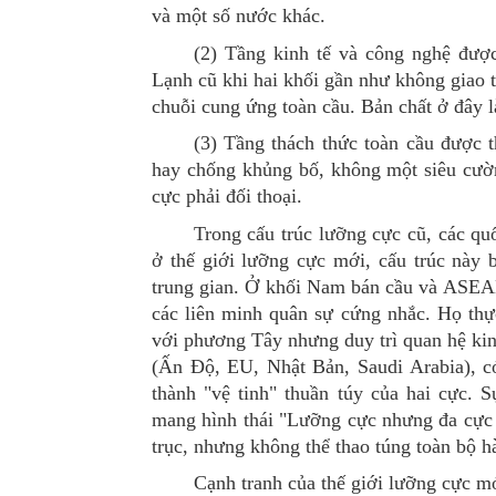
và một số nước khác
.
(2)
Tầng kinh tế và công nghệ đượ
Lạnh cũ khi hai khối gần như không giao 
chuỗi cung ứng toàn cầu. Bản chất ở đây l
(3)
Tầng thách thức toàn cầu được
t
hay chống khủng bố, không một siêu cườn
cực phải đối thoại.
Trong cấu trúc lưỡng cực cũ, các qu
ở thế giới lưỡng cực mới, cấu trúc này 
trung gian
. Ở k
hối Nam bán cầu và ASE
các liên minh quân sự cứng nhắc. Họ thực
với phương Tây nhưng duy trì quan hệ kin
(Ấn Độ, EU, Nhật Bản, Saudi Arabia)
,
có
thành "vệ tinh" thuần túy của hai
cực
. S
mang hình thái "Lưỡng cực nhưng đa cực h
trục, nhưng không thể thao túng toàn bộ h
Cạnh tranh của thế giới lưỡng cực m