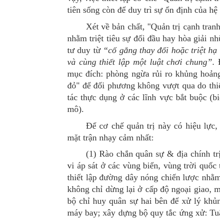
tiên sống còn để duy trì sự ổn định của hệ
Xét
về b
ản chất
,
"Quản trị cạnh tran
nhằm triệt tiêu sự đối đầu hay hòa giải n
tư duy từ
“cố gắng thay đổi hoặc triệt hạ
và cùng thiết lập một luật chơi chung”
.
mục đích:
phòng ngừa rủi ro khủng hoản
đỏ" để đối phương không vượt qua do thiế
tác thực dụng ở các lĩnh vực bắt buộc (bi
mô).
Để cơ chế quản trị này có hiệu lực,
mặt trận nhạy cảm nhất:
(1)
Rào chắn quân sự & địa chính trị
vi áp sát ở các vùng biển, vùng trời quốc
thiết lập đ
ường dây nóng chiến lược
nhằm
k
hông chỉ dừng lại ở cấp độ ngoại giao, mà
bộ chỉ huy quân sự hai bên để xử lý khủ
máy bay
; xây dựng b
ộ quy tắc ứng xử: Tu