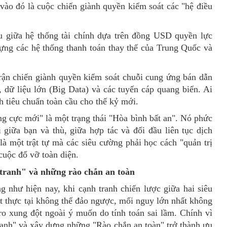
 vào đó là cuộc chiến giành quyền kiểm soát các "hệ điều
u giữa hệ thống tài chính dựa trên đồng USD quyền lực
ựng các hệ thống thanh toán thay thế của Trung Quốc và
Trận chiến giành quyền kiểm soát chuỗi cung ứng bán dẫn
, dữ liệu lớn (Big Data) và các tuyến cáp quang biển. Ai
 tiêu chuẩn toàn cầu cho thế kỷ mới.
ng cực mới" là một trạng thái "Hòa bình bất an". Nó phức
 giữa bạn và thù, giữa hợp tác và đối đầu liên tục dịch
 là một trật tự mà các siêu cường phải học cách "quản trị
cuộc đổ vỡ toàn diện.
h tranh" và những rào chắn an toàn
g như hiện nay, khi cạnh tranh chiến lược giữa hai siêu
 thực tại không thể đảo ngược, mối nguy lớn nhất không
 ro xung đột ngoài ý muốn do tính toán sai lầm.
Chính vì
 tranh" và xây dựng những "Rào chắn an toàn" trở thành ưu