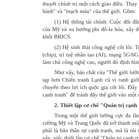
thuyết chính trị một cách giáo điều. Thay
hành" và "mạch máu" của thế giới
. Gồm
:
(1)
Hệ thống tài chính: Cuộc đối đầ
của Mỹ và xu hướng phi đô-la hóa, xây d
khối BRICS.
(2)
Hệ sinh thái công nghệ cốt lõi: 
(chip), trí tuệ nhân tạo (AI), mạng 5G/6G
làm chủ công nghệ cao, người đó định hình
Như
vậy, b
ản chất của "Thế giới lưỡ
tạp hơn Chiến tranh Lạnh cũ vì ranh giới
chuyển theo lợi ích quốc gia cốt lõi. Đây
cạnh tranh" để tránh đẩy thế giới vào một 
2. Thiết lập cơ chế "Quản trị cạn
Trong một thế giới lưỡng cực đa tần
cường Mỹ và Trung Quốc đã trở thành một
phải là bản thân sự cạnh tranh, mà là rủi
vậy, việc thiết lập cơ chế "Quản trị cạnh