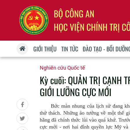
GIỚI THIỆU
TIN TỨC
ĐÀO TẠO - BỒI DƯỠN
Nghiên cứu Quốc tế
Kỳ cuối: QUẢN TRỊ CẠNH 
GIỚI LƯỠNG CỰC MỚI
Bức màn nhung của lịch sử đang kh
thử thách. Những ảo tưởng về một thế gi
hằng đã chính thức lùi vào quá khứ. Trước
cực mới - nơi hai đỉnh quyền lực Mỹ và