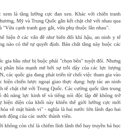
c
xem là tầng
lưỡng cực đan xen
.
Khác với chiến tranh
thương, Mỹ và Trung Quốc gắn kết chặt chẽ với nhau qua
à "Vừa cạnh tranh gay gắt, vừa phụ thuộc lẫn nhau".
hể hiện ở
các vấn đề như biến đổi khí hậu, an ninh y tế
g nào có thể tự quyết định. Bản chất tầng này buộc các
ốc gia hầu như bị buộc phải "chọn bên" tuyệt đối. Nhưng
bị phân hóa mạnh mẽ bởi sự trỗi dậy của các lực lượng
AN
,
các quốc gia đang phát triển từ chối việc tham gia vào
 hiện chiến lược ngoại giao thực dụng: hợp tác an ninh
h tế chặt chẽ với Trung Quốc.
Các cường quốc tầm trung
 đủ năng lực kinh tế và tiếng nói độc lập để không trở
ự hiện diện của khối này khiến thế giới lưỡng cực mới
óa về mặt hành vi" - nghĩa là hai nước lớn lãnh đạo hai
ành động của các nước thành viên.
ới không còn chỉ
là chiếm lĩnh lãnh thổ hay truyền bá học