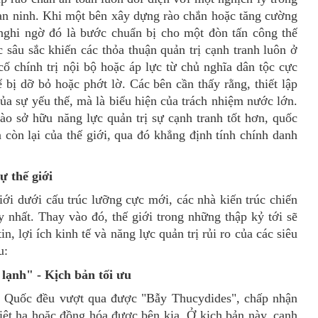
an ninh
.
Khi một bên xây dựng rào chắn hoặc tăng cường
nghi ngờ đó là bước chuẩn bị cho một đòn tấn công thế
c sâu sắc khiến các thỏa thuận quản trị cạnh tranh luôn ở
ố chính trị nội bộ hoặc áp lực từ chủ nghĩa dân tộc cực
 bị dỡ bỏ hoặc phớt lờ.
Các bên cần thấy rằng, t
hiết lập
của sự yếu thế, mà là biểu hiện của trách nhiệm nước
lớn
.
ào sở hữu năng lực quản trị sự cạnh tranh tốt hơn, quốc
 còn lại của thế giới, qua đó khẳng định tính chính danh
ự thế giới
giới dưới cấu trúc lưỡng cực mới, các nhà kiến trúc chiến
nhất. Thay vào đó, thế giới trong những thập kỷ tới sẽ
n, lợi ích kinh tế và năng lực quản trị rủi ro của các siêu
u:
lạnh" - Kịch bản tối ưu
 Quốc đều vượt qua được "Bẫy Thucydides", chấp nhận
riệt hạ hoặc đồng hóa được bên kia
.
Ở
kịch bản này, c
ạnh