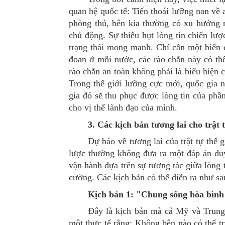
quan hệ quốc tế: Tiến thoái lưỡng nan về 
phòng thủ, bên kia thường có xu hướng 
chủ động.
Sự thiếu hụt lòng tin chiến lượ
trạng thái mong manh. Chỉ cần một biến c
đoan ở mỗi nước, các rào chắn này có thể
rào chắn an toàn không phải là biểu hiện 
Trong thế giới lưỡng cực mới, quốc gia n
gia đó sẽ thu phục được lòng tin của phần
cho vị thế lãnh đạo của mình.
3. Các kịch bản tương lai cho trật t
Dự báo về tương lai của trật tự thế 
lược thường không đưa ra một đáp án duy 
vận hành dựa trên sự tương tác giữa lòng ti
cường.
Các kịch bản có thể diễn ra như sa
Kịch bản 1: "Chung sống hòa bình 
Đây là kịch bản mà cả Mỹ và Trung
một thực tế rằng: Không bên nào có thể t