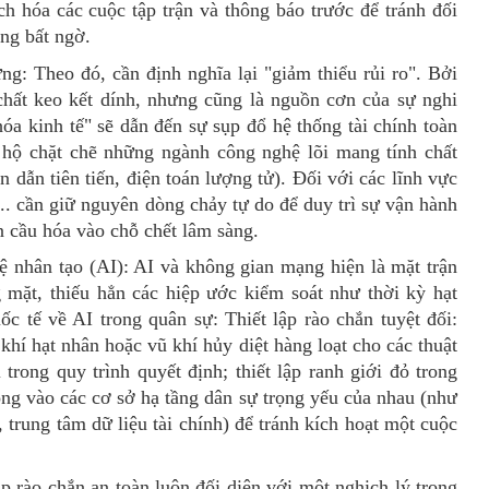
h hóa các cuộc tập trận và thông báo trước để tránh đối
ông bất ngờ.
ứng: Theo
đó, cần đ
ịnh nghĩa lại "giảm thiểu rủi ro"
. Bởi
chất keo kết dính, nhưng cũng là nguồn cơn của sự nghi
óa kinh tế" sẽ dẫn đến sự sụp đổ hệ thống tài chính toàn
 hộ chặt chẽ những ngành công nghệ lõi mang tính chất
 dẫn tiên tiến, điện toán lượng tử).
Đối với các lĩnh vực
.. cần giữ nguyên dòng chảy tự do để duy trì sự vận hành
àn cầu hóa vào chỗ chết lâm sàng.
 nhân tạo (AI): AI và không gian mạng hiện là mặt trận
 mặt, thiếu hẳn các hiệp ước kiểm soát như thời kỳ hạt
c tế về AI trong quân sự: Thiết lập rào chắn tuyệt đối:
hí hạt nhân hoặc vũ khí hủy diệt hàng loạt cho các thuật
 trong quy trình quyết định
; thiết lập r
anh giới đỏ trong
ông vào các cơ sở hạ tầng dân sự trọng yếu của nhau (như
 trung tâm dữ liệu tài chính) để tránh kích hoạt một cuộc
lập rào chắn an toàn luôn đối diện với một nghịch lý trong