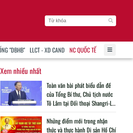
ỐNG "DBHB"
LLCT - XD CAND
NC QUỐC TẾ
Xem nhiều nhất
Toàn văn bài phát biểu dẫn đề
của Tổng Bí thư, Chủ tịch nước
Tô Lâm tại Đối thoại Shangri-La
lần thứ 23
Những điểm mới trong nhận
thức và thực hành Di sản Hồ Chí