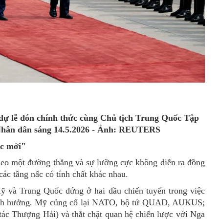
ự lễ đón chính thức cùng Chủ tịch Trung Quốc Tập
Nhân dân sáng 14
.
5
.2026
- Ảnh: REUTERS
ực mới"
heo một đường thẳng
và
sự lưỡng cực không diễn ra đồng
các tầng nấc có tính chất khác nhau
.
ỹ và Trung Quốc đứng ở hai đầu chiến tuyến trong việc
h hưởng. Mỹ củng cố lại
NATO, bộ tứ QUAD, AUKUS;
c Thượng Hải) và thắt chặt quan hệ chiến lược với Nga