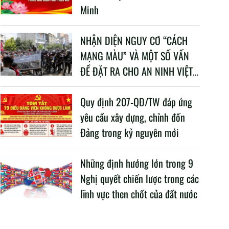
Minh
NHẬN DIỆN NGUY CƠ “CÁCH
MẠNG MÀU” VÀ MỘT SỐ VẤN
ĐỀ ĐẶT RA CHO AN NINH VIỆT
NAM TRONG BỐI CẢNH HIỆN
NAY
Quy định 207-QĐ/TW đáp ứng
yêu cầu xây dựng, chỉnh đốn
Đảng trong kỷ nguyên mới
Những định hướng lớn trong 9
Nghị quyết chiến lược trong các
lĩnh vực then chốt của đất nước