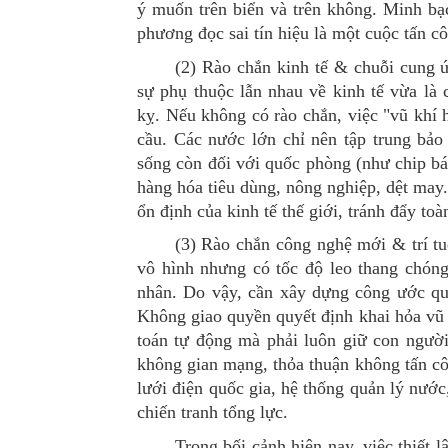
ý muốn trên biển và trên không. Minh bạc
phương đọc sai tín hiệu là một cuộc tấn c
(2)
Rào chắn kinh tế & chuỗi cung 
s
ự phụ thuộc lẫn nhau về kinh tế vừa là 
kỵ. Nếu không có rào chắn, việc "vũ khí h
cầu.
Các nước lớn chỉ nên tập trung bảo
sống còn đối với quốc phòng (như chip bán
hàng hóa tiêu dùng, nông nghiệp, dệt may.
ổn định của kinh tế thế giới, tránh đẩy to
(3)
Rào chắn công nghệ mới & trí tuệ
vô hình nhưng có tốc độ leo thang chóng
nhân.
Do vậy, cần xây dựng c
ông ước quố
Không giao quyền quyết định khai hỏa vũ k
toán tự động mà
phải
luôn giữ con người
không gian mạng
,
thỏa thuận không tấn c
lưới điện quốc gia, hệ thống quản lý nước,
chiến tranh tổng lực.
Trong
bối cảnh hiện nay, v
iệc thiết 