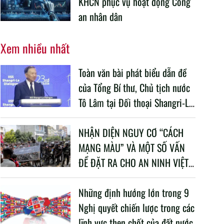
KHCN phục vụ hoạt động Công
an nhân dân
Xem nhiều nhất
Toàn văn bài phát biểu dẫn đề
của Tổng Bí thư, Chủ tịch nước
Tô Lâm tại Đối thoại Shangri-La
lần thứ 23
NHẬN DIỆN NGUY CƠ “CÁCH
MẠNG MÀU” VÀ MỘT SỐ VẤN
ĐỀ ĐẶT RA CHO AN NINH VIỆT
NAM TRONG BỐI CẢNH HIỆN
NAY
Những định hướng lớn trong 9
Nghị quyết chiến lược trong các
lĩnh vực then chốt của đất nước