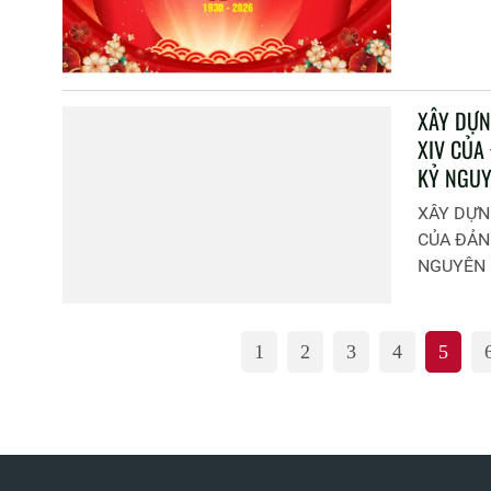
XÂY DỰN
XIV CỦA
KỶ NGUY
XÂY DỰNG
CỦA ĐẢN
NGUYÊN 
1
2
3
4
5