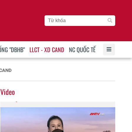
ỐNG "DBHB"
LLCT - XD CAND
NC QUỐC TẾ
 CAND
Video