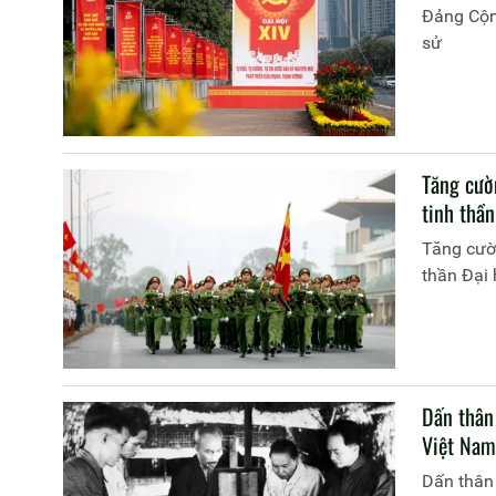
Đảng Cộng
sử
Tăng cườ
tinh thầ
Tăng cườn
thần Đại 
Dấn thân
Việt Nam
Dấn thân 