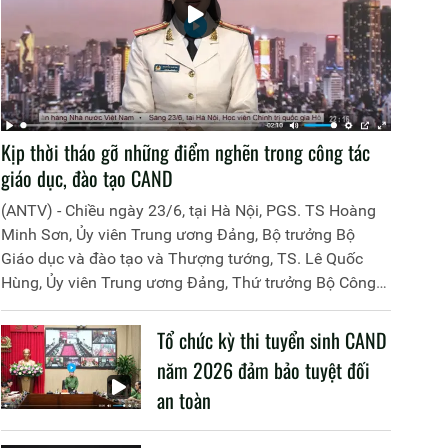
Kịp thời tháo gỡ những điểm nghẽn trong công tác
giáo dục, đào tạo CAND
(ANTV) - Chiều ngày 23/6, tại Hà Nội, PGS. TS Hoàng
Minh Sơn, Ủy viên Trung ương Đảng, Bộ trưởng Bộ
Giáo dục và đào tạo và Thượng tướng, TS. Lê Quốc
Hùng, Ủy viên Trung ương Đảng, Thứ trưởng Bộ Công
an đã đồng chủ trì buổi làm việc với các đơn vị của 2
Bộ về một số nội dung liên quan đến công tác giáo dục
Tổ chức kỳ thi tuyển sinh CAND
và đào tạo của lực lượng CAND.
năm 2026 đảm bảo tuyệt đối
an toàn