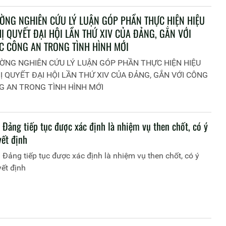
ỜNG NGHIÊN CỨU LÝ LUẬN GÓP PHẦN THỰC HIỆN HIỆU
Ị QUYẾT ĐẠI HỘI LẦN THỨ XIV CỦA ĐẢNG, GẮN VỚI
C CÔNG AN TRONG TÌNH HÌNH MỚI
ỜNG NGHIÊN CỨU LÝ LUẬN GÓP PHẦN THỰC HIỆN HIỆU
Ị QUYẾT ĐẠI HỘI LẦN THỨ XIV CỦA ĐẢNG, GẮN VỚI CÔNG
G AN TRONG TÌNH HÌNH MỚI
 Đảng tiếp tục được xác định là nhiệm vụ then chốt, có ý
yết định
Đảng tiếp tục được xác định là nhiệm vụ then chốt, có ý
ết định