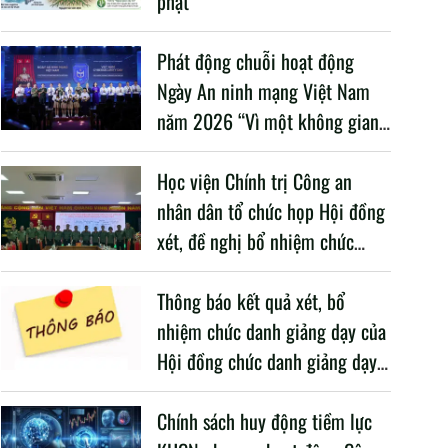
phạt”
Phát động chuỗi hoạt động
Ngày An ninh mạng Việt Nam
năm 2026 “Vì một không gian
mạng nhân văn cho mỗi người”
Học viện Chính trị Công an
nhân dân tổ chức họp Hội đồng
xét, đề nghị bổ nhiệm chức
danh giảng dạy năm học 2025
– 2026
Thông báo kết quả xét, bổ
nhiệm chức danh giảng dạy của
Hội đồng chức danh giảng dạy
Học viện, năm học 2025 -
2026
Chính sách huy động tiềm lực