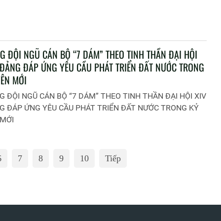
G ĐỘI NGŨ CÁN BỘ “7 DÁM” THEO TINH THẦN ĐẠI HỘI
 ĐẢNG ĐÁP ỨNG YÊU CẦU PHÁT TRIỂN ĐẤT NƯỚC TRONG
ÊN MỚI
 ĐỘI NGŨ CÁN BỘ “7 DÁM” THEO TINH THẦN ĐẠI HỘI XIV
G ĐÁP ỨNG YÊU CẦU PHÁT TRIỂN ĐẤT NƯỚC TRONG KỶ
MỚI
6
7
8
9
10
Tiếp