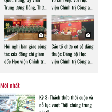
Trung ương Đảng, Thứ
viện Chính trị Công an
trưởng Bộ Công an làm
nhân dân
việc với Học viện
Chính trị Công an nhân
dân
Hội nghị bàn giao công
Các tổ chức cơ sở đảng
tác của đồng chí giám
thuộc Đảng bộ Học
đốc Học viện Chính trị
viện Chính trị Công an
CAND
nhân dân tổ chức
thành công Đại hội
nhiệm kỳ 2020 –
Mới nhất
2025
Kỳ 3: Thách thức thời cuộc và
nỗ lực vượt “hội chứng trừng