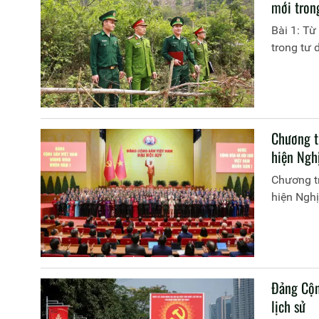
mới tron
Bài 1: Từ
trong tư
Chương t
hiện Ngh
Chương t
hiện Nghị
Đảng Cộng
lịch sử