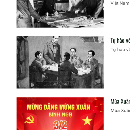
Việt Nam
Tự hào v
Tự hào về
Mùa Xuân
Mùa Xuân