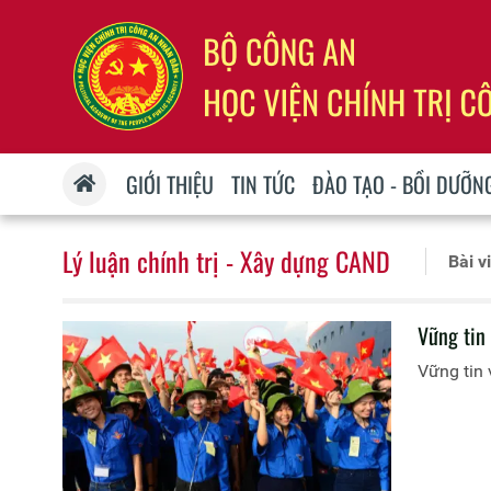
GIỚI THIỆU
TIN TỨC
ĐÀO TẠO - BỒI DƯỠN
Lý luận chính trị - Xây dựng CAND
Bài v
Vững tin 
Vững tin 