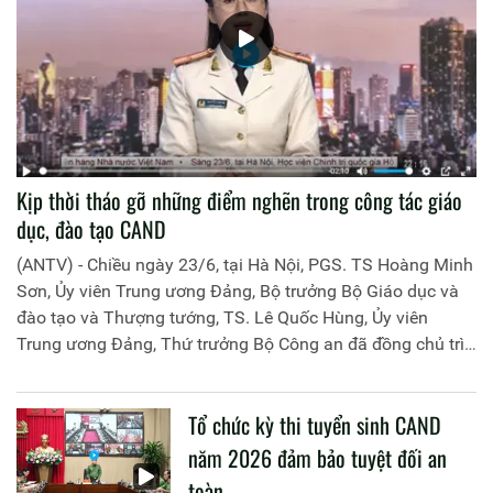
Kịp thời tháo gỡ những điểm nghẽn trong công tác giáo
dục, đào tạo CAND
(ANTV) - Chiều ngày 23/6, tại Hà Nội, PGS. TS Hoàng Minh
Sơn, Ủy viên Trung ương Đảng, Bộ trưởng Bộ Giáo dục và
đào tạo và Thượng tướng, TS. Lê Quốc Hùng, Ủy viên
Trung ương Đảng, Thứ trưởng Bộ Công an đã đồng chủ trì
buổi làm việc với các đơn vị của 2 Bộ về một số nội dung
liên quan đến công tác giáo dục và đào tạo của lực lượng
Tổ chức kỳ thi tuyển sinh CAND
CAND.
năm 2026 đảm bảo tuyệt đối an
toàn