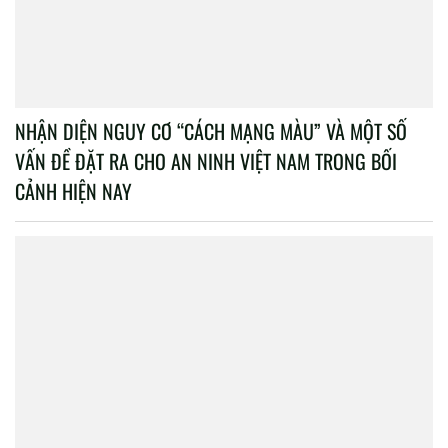
NHẬN DIỆN NGUY CƠ “CÁCH MẠNG MÀU” VÀ MỘT SỐ
VẤN ĐỀ ĐẶT RA CHO AN NINH VIỆT NAM TRONG BỐI
CẢNH HIỆN NAY