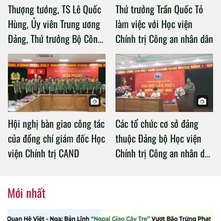
Thượng tướng, TS Lê Quốc
Thứ trưởng Trần Quốc Tỏ
Hùng, Ủy viên Trung ương
làm việc với Học viện
Đảng, Thứ trưởng Bộ Công
Chính trị Công an nhân dân
an làm việc với Học viện
Chính trị Công an nhân dân
Hội nghị bàn giao công tác
Các tổ chức cơ sở đảng
của đồng chí giám đốc Học
thuộc Đảng bộ Học viện
viện Chính trị CAND
Chính trị Công an nhân dân
tổ chức thành công Đại hội
nhiệm kỳ 2020 – 2025
Mới nhất