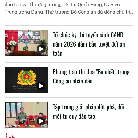
đào tạo và Thượng tướng, TS. Lê Quốc Hùng, Ủy viên
Trung ương Đảng, Thứ trưởng Bộ Công an đã đồng chủ trì
buổi làm việc với các đơn vị của 2 Bộ về một số nội dung
liên quan đến công tác giáo dục và đào tạo của lực lượng
Tổ chức kỳ thi tuyển sinh CAND
CAND.
năm 2026 đảm bảo tuyệt đối an
toàn
Phong trào thi đua "Ba nhất" trong
Công an nhân dân
Tập trung giải pháp đột phá, đổi
mới tư duy đào tạo
Ảnh