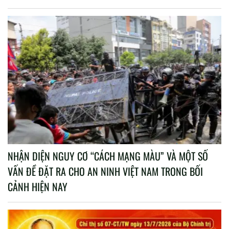
NHẬN DIỆN NGUY CƠ “CÁCH MẠNG MÀU” VÀ MỘT SỐ
VẤN ĐỀ ĐẶT RA CHO AN NINH VIỆT NAM TRONG BỐI
CẢNH HIỆN NAY