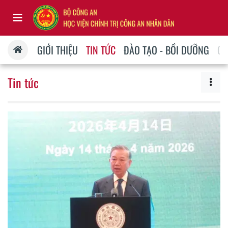
GIỚI THIỆU
TIN TỨC
ĐÀO TẠO - BỒI DƯỠNG
QU
Tin tức