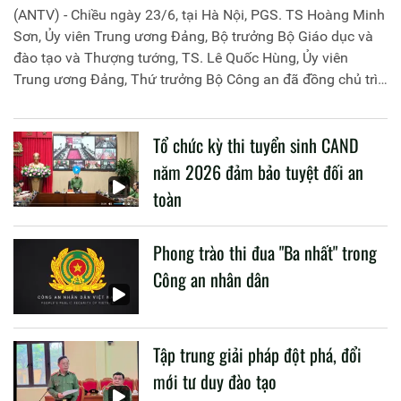
(ANTV) - Chiều ngày 23/6, tại Hà Nội, PGS. TS Hoàng Minh
Sơn, Ủy viên Trung ương Đảng, Bộ trưởng Bộ Giáo dục và
đào tạo và Thượng tướng, TS. Lê Quốc Hùng, Ủy viên
Trung ương Đảng, Thứ trưởng Bộ Công an đã đồng chủ trì
buổi làm việc với các đơn vị của 2 Bộ về một số nội dung
liên quan đến công tác giáo dục và đào tạo của lực lượng
Tổ chức kỳ thi tuyển sinh CAND
CAND.
năm 2026 đảm bảo tuyệt đối an
toàn
Phong trào thi đua "Ba nhất" trong
Công an nhân dân
Tập trung giải pháp đột phá, đổi
mới tư duy đào tạo