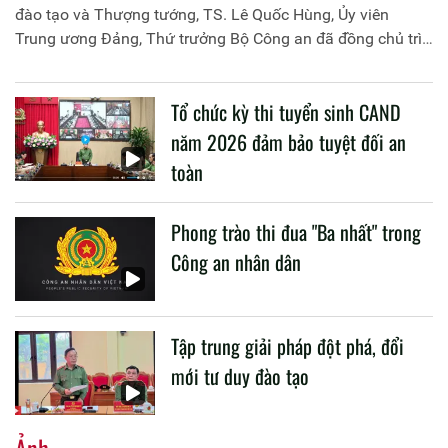
đào tạo và Thượng tướng, TS. Lê Quốc Hùng, Ủy viên
Trung ương Đảng, Thứ trưởng Bộ Công an đã đồng chủ trì
buổi làm việc với các đơn vị của 2 Bộ về một số nội dung
liên quan đến công tác giáo dục và đào tạo của lực lượng
Tổ chức kỳ thi tuyển sinh CAND
CAND.
năm 2026 đảm bảo tuyệt đối an
toàn
Phong trào thi đua "Ba nhất" trong
Công an nhân dân
Tập trung giải pháp đột phá, đổi
mới tư duy đào tạo
Ảnh