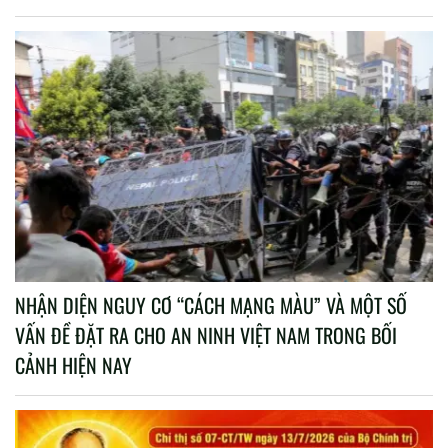
NHẬN DIỆN NGUY CƠ “CÁCH MẠNG MÀU” VÀ MỘT SỐ
VẤN ĐỀ ĐẶT RA CHO AN NINH VIỆT NAM TRONG BỐI
CẢNH HIỆN NAY