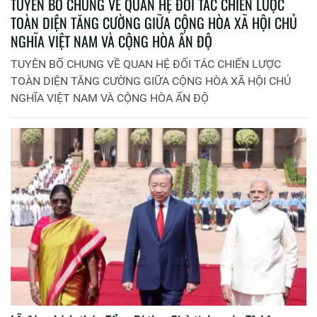
TUYÊN BỐ CHUNG VỀ QUAN HỆ ĐỐI TÁC CHIẾN LƯỢC
TOÀN DIỆN TĂNG CƯỜNG GIỮA CỘNG HÒA XÃ HỘI CHỦ
NGHĨA VIỆT NAM VÀ CỘNG HÒA ẤN ĐỘ
TUYÊN BỐ CHUNG VỀ QUAN HỆ ĐỐI TÁC CHIẾN LƯỢC
TOÀN DIỆN TĂNG CƯỜNG GIỮA CỘNG HÒA XÃ HỘI CHỦ
NGHĨA VIỆT NAM VÀ CỘNG HÒA ẤN ĐỘ