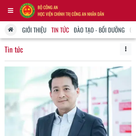
GIỚI THIỆU
TIN TỨC
ĐÀO TẠO - BỒI DƯỠNG
QU
Tin tức