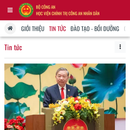
GIỚI THIỆU
TIN TỨC
ĐÀO TẠO - BỒI DƯỠNG
QU
Tin tức