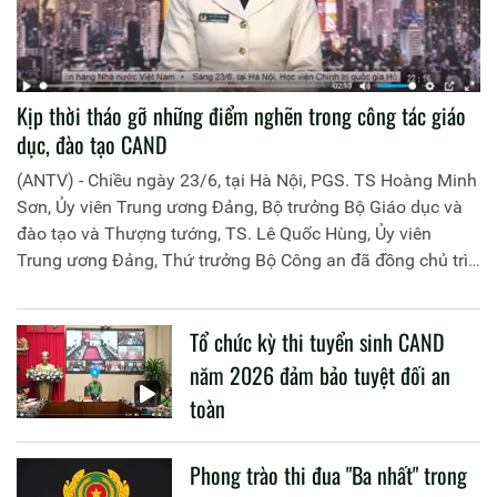
Kịp thời tháo gỡ những điểm nghẽn trong công tác giáo
dục, đào tạo CAND
(ANTV) - Chiều ngày 23/6, tại Hà Nội, PGS. TS Hoàng Minh
Sơn, Ủy viên Trung ương Đảng, Bộ trưởng Bộ Giáo dục và
đào tạo và Thượng tướng, TS. Lê Quốc Hùng, Ủy viên
Trung ương Đảng, Thứ trưởng Bộ Công an đã đồng chủ trì
buổi làm việc với các đơn vị của 2 Bộ về một số nội dung
liên quan đến công tác giáo dục và đào tạo của lực lượng
Tổ chức kỳ thi tuyển sinh CAND
CAND.
năm 2026 đảm bảo tuyệt đối an
toàn
Phong trào thi đua "Ba nhất" trong