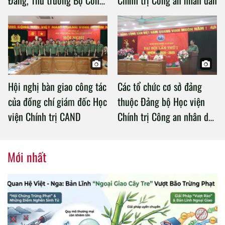
an làm việc với Học viện
Chính trị Công an nhân dân
Hội nghị bàn giao công tác
Các tổ chức cơ sở đảng
của đồng chí giám đốc Học
thuộc Đảng bộ Học viện
viện Chính trị CAND
Chính trị Công an nhân dân
tổ chức thành công Đại hội
nhiệm kỳ 2020 – 2025
Mới nhất