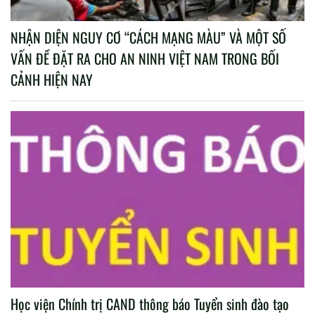
NHẬN DIỆN NGUY CƠ “CÁCH MẠNG MÀU” VÀ MỘT SỐ
VẤN ĐỀ ĐẶT RA CHO AN NINH VIỆT NAM TRONG BỐI
CẢNH HIỆN NAY
Học viện Chính trị CAND thông báo Tuyển sinh đào tạo